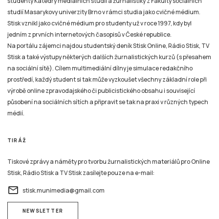
studenty Katedry mediálních studií a žurnalistiky z Fakulty sociálních
studií Masarykovy univerzity Brno v rámci studia jako cvičné médium.
Stisk vznikl jako cvičné médium pro studenty už v roce 1997, kdy byl
jedním z prvních internetových časopisů v České republice.
Na portálu zájemci najdou studentský deník Stisk Online, Rádio Stisk, TV
Stisk a také výstupy některých dalších žurnalistických kurzů (s přesahem
na sociální sítě). Cílem multimediální dílny je simulace redakčního
prostředí, každý student si tak může vyzkoušet všechny základní role při
výrobě online zpravodajského či publicistického obsahu i související
působení na sociálních sítích a připravit se tak na praxi v různých typech
médií.
TIRÁŽ
Tiskové zprávy a náměty pro tvorbu žurnalistických materiálů pro Online
Stisk, Rádio Stisk a TV Stisk zasílejte pouze na e-mail:
email
stisk.munimedia@gmail.com
NEWSLETTER