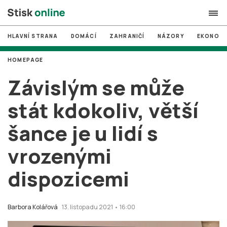
HLAVNÍ STRANA
DOMÁCÍ
ZAHRANIČÍ
NÁZORY
EKONOMI
search
HOMEPAGE
#
MUNI
Závislým se může
#
Brno
stát kdokoliv, větší
#
volby
šance je u lidí s
login
PŘIHLÁSIT SE
vrozenými
Zapomněli jste heslo?
Založit nový účet
dispozicemi
Barbora Kolářová
13. listopadu 2021 • 16:00