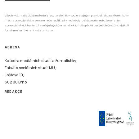
Všechny žurnalistické materiály jsou zveřejněny podle stejných pravidel jako na kterémkoliv
jiném zpravodajském serveru nebo například v novinách, rozhlasovém nebo televizním
zpravodajství. Mazání už zveřejněných žurnalistických příspěvků (ani jejich částí) v jakékoli
formě není možné nyní ani v budoucnu.
ADRESA
Katedra mediálních studií a žurnalistiky,
Fakulta sociálních studií MU,
Joštova 10,
602 00 Brno
REDAKCE