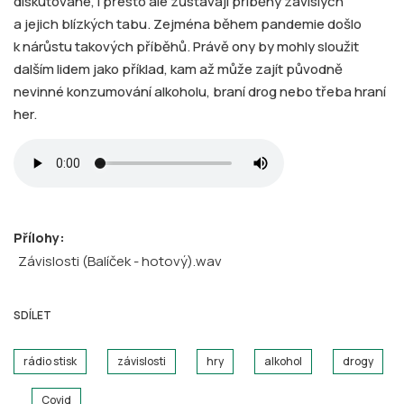
diskutované, i přesto ale zůstávají příběhy závislých
a jejich blízkých tabu. Zejména během pandemie došlo
k nárůstu takových příběhů. Právě ony by mohly sloužit
dalším lidem jako příklad, kam až může zajít původně
nevinné konzumování alkoholu, braní drog nebo třeba hraní
her.
Přílohy:
Závislosti (Balíček - hotový).wav
SDÍLET
rádio stisk
závislosti
hry
alkohol
drogy
Covid