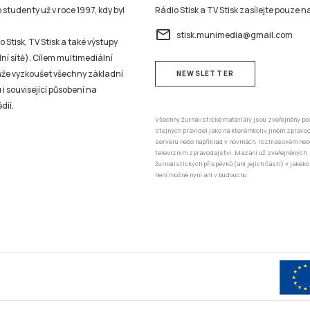
studenty už v roce 1997, kdy byl
Rádio Stisk a TV Stisk zasílejte pouze n
email
stisk.munimedia@gmail.com
 Stisk, TV Stisk a také výstupy
ní sítě). Cílem multimediální
může vyzkoušet všechny základní
NEWSLETTER
 i související působení na
dií.
Všechny žurnalistické materiály jsou zveřejněny po
stejných pravidel jako na kterémkoliv jiném zprav
serveru nebo například v novinách, rozhlasovém neb
televizním zpravodajství. Mazání už zveřejněných
žurnalistických příspěvků (ani jejich částí) v jakéko
není možné nyní ani v budoucnu.