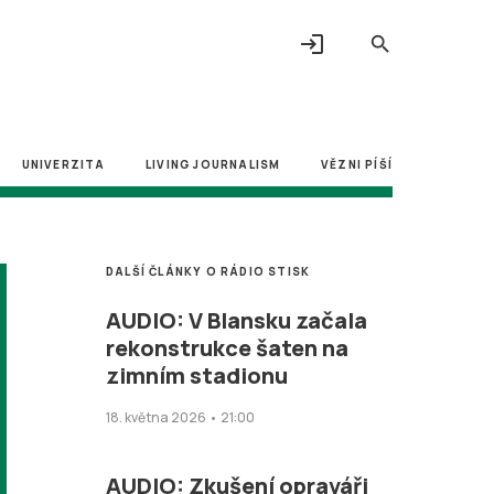
login
search
UNIVERZITA
LIVING JOURNALISM
VĚZNI PÍŠÍ
DALŠÍ ČLÁNKY O RÁDIO STISK
AUDIO: V Blansku začala
rekonstrukce šaten na
zimním stadionu
18. května 2026 • 21:00
AUDIO: Zkušení opraváři