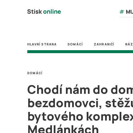
#
MU
HLAVNÍ STRANA
DOMÁCÍ
ZAHRANIČÍ
NÁ
DOMÁCÍ
Chodí nám do do
bezdomovci, stěžu
bytového komple
Medlánkách