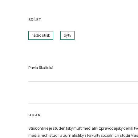
SDÍLET
rádio stisk
byty
Pavla Skalická
O NÁS
Stisk online je studentský multimediální zpravodajský deník t
mediálních studií a žurnalistiky z Fakulty sociálních studií Ma