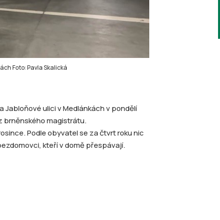
ách Foto: Pavla Skalická
Jabloňové ulici v Medlánkách v pondělí
i z brněnského magistrátu.
since. Podle obyvatel se za čtvrt roku nic
bezdomovci, kteří v domě přespávají.