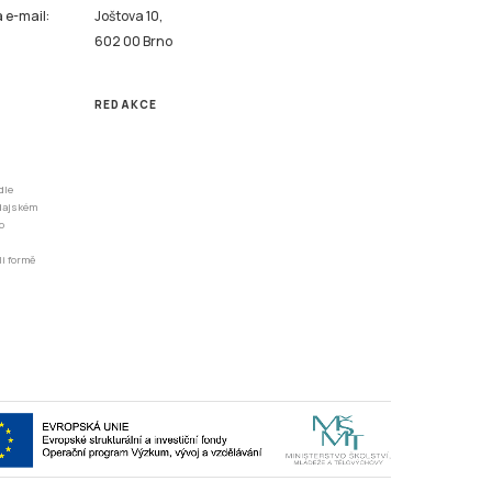
a e-mail:
Joštova 10,
602 00 Brno
REDAKCE
dle
odajském
o
li formě