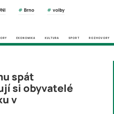
NI
#
Brno
#
volby
ZORY
EKONOMIKA
KULTURA
SPORT
ROZHOVORY
mu spát
jí si obyvatelé
xu v