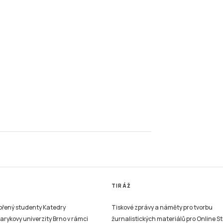
TIRÁŽ
vořený studenty Katedry
Tiskové zprávy a náměty pro tvorbu
sarykovy univerzity Brno v rámci
žurnalistických materiálů pro Online St