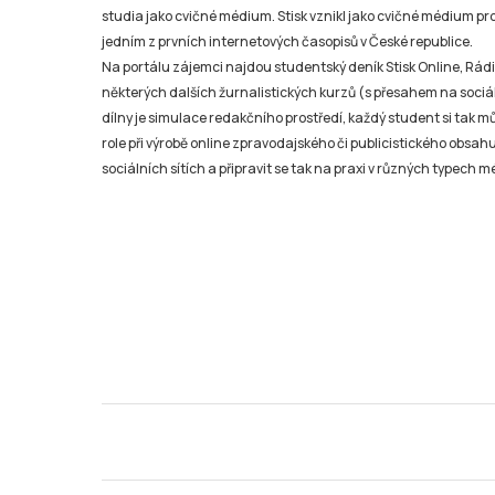
studia jako cvičné médium. Stisk vznikl jako cvičné médium pro 
jedním z prvních internetových časopisů v České republice.
Na portálu zájemci najdou studentský deník Stisk Online, Rádio
některých dalších žurnalistických kurzů (s přesahem na sociál
dílny je simulace redakčního prostředí, každý student si tak 
role při výrobě online zpravodajského či publicistického obsahu
sociálních sítích a připravit se tak na praxi v různých typech mé