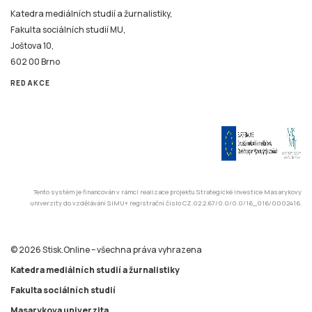
Katedra mediálních studií a žurnalistiky,
Fakulta sociálních studií MU,
Joštova 10,
602 00 Brno
REDAKCE
Tento systém je financován v rámci realizace projektu Strategické investice Masarykovy
univerzity do vzdělávání SIMU+ registrační číslo CZ.02.2.67/0.0/0.0/16_016/0002416.
© 2026 Stisk.Online – všechna práva vyhrazena
Katedra mediálních studií a žurnalistiky
Fakulta sociálních studií
Masarykova univerzita