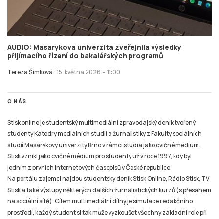
AUDIO: Masarykova univerzita zveřejnila výsledky
přijímacího řízení do bakalářských programů
Tereza Šimková
15. května 2026 • 11:00
O NÁS
Stisk online je studentský multimediální zpravodajský deník tvořený
studenty Katedry mediálních studií a žurnalistiky z Fakulty sociálních
studií Masarykovy univerzity Brno v rámci studia jako cvičné médium.
Stisk vznikl jako cvičné médium pro studenty už v roce 1997, kdy byl
jedním z prvních internetových časopisů v České republice.
Na portálu zájemci najdou studentský deník Stisk Online, Rádio Stisk, TV
Stisk a také výstupy některých dalších žurnalistických kurzů (s přesahem
na sociální sítě). Cílem multimediální dílny je simulace redakčního
prostředí, každý student si tak může vyzkoušet všechny základní role při