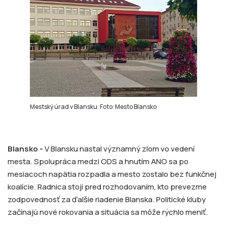
Mestský úrad v Blansku. Foto: Mesto Blansko
Blansko -
V Blansku nastal významný zlom vo vedení
mesta. Spolupráca medzi ODS a hnutím ANO sa po
mesiacoch napätia rozpadla a mesto zostalo bez funkčnej
koalície. Radnica stojí pred rozhodovaním, kto prevezme
zodpovednosť za ďalšie riadenie Blanska. Politické kluby
začínajú nové rokovania a situácia sa môže rýchlo meniť.