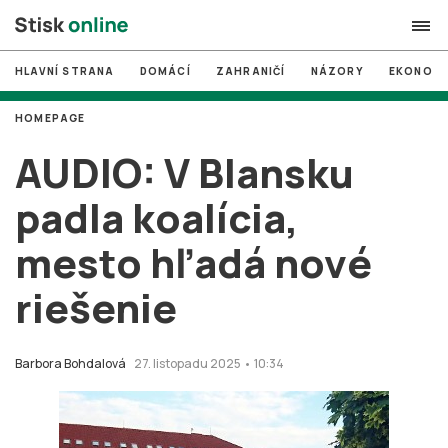
HLAVNÍ STRANA
DOMÁCÍ
ZAHRANIČÍ
NÁZORY
EKONOMI
search
HOMEPAGE
#
MUNI
AUDIO: V Blansku
#
Brno
padla koalícia,
#
volby
mesto hľadá nové
login
PŘIHLÁSIT SE
riešenie
Zapomněli jste heslo?
Založit nový účet
Barbora Bohdalová
27. listopadu 2025 • 10:34