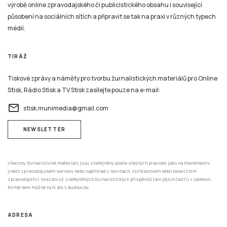
výrobě online zpravodajského či publicistického obsahu i související
působení na sociálních sítích a připravit se tak na praxi v různých typech
médií.
TIRÁŽ
Tiskové zprávy a náměty pro tvorbu žurnalistických materiálů pro Online
Stisk, Rádio Stisk a TV Stisk zasílejte pouze na e-mail:
email
stisk.munimedia@gmail.com
NEWSLETTER
Všechny žurnalistické materiály jsou zveřejněny podle stejných pravidel jako na kterémkoliv
jiném zpravodajském serveru nebo například v novinách, rozhlasovém nebo televizním
zpravodajství. Mazání už zveřejněných žurnalistických příspěvků (ani jejich částí) v jakékoli
formě není možné nyní ani v budoucnu.
ADRESA