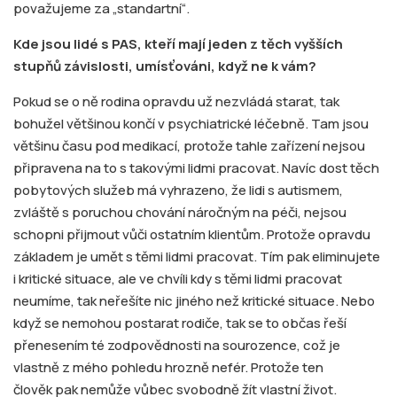
považujeme za „standartní“.
Kde jsou lidé s PAS, kteří mají jeden z těch vyšších
stupňů závislosti, umísťováni, když ne k vám?
Pokud se o ně rodina opravdu už nezvládá starat, tak
bohužel většinou končí v psychiatrické léčebně. Tam jsou
většinu času pod medikací, protože tahle zařízení nejsou
připravena na to s takovými lidmi pracovat. Navíc dost těch
pobytových služeb má vyhrazeno, že lidi s autismem,
zvláště s poruchou chování náročným na péči, nejsou
schopni přijmout vůči ostatním klientům. Protože opravdu
základem je umět s těmi lidmi pracovat. Tím pak eliminujete
i kritické situace, ale ve chvíli kdy s těmi lidmi pracovat
neumíme, tak neřešíte nic jiného než kritické situace. Nebo
když se nemohou postarat rodiče, tak se to občas řeší
přenesením té zodpovědnosti na sourozence, což je
vlastně z mého pohledu hrozně nefér. Protože ten
člověk pak nemůže vůbec svobodně žít vlastní život.