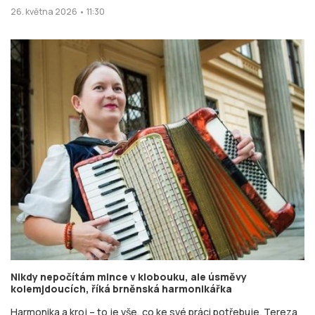
26. května 2026 • 11:30
Nikdy nepočítám mince v klobouku, ale úsměvy
kolemjdoucích, říká brněnská harmonikářka
Harmonika a kroj – to je vše, co ke své práci potřebuje. Tereza