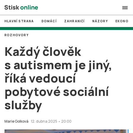
HLAVNÍ STRANA
DOMÁCÍ
ZAHRANIČÍ
NÁZORY
EKONOMI
search
ROZHOVORY
#
MUNI
Každý člověk
#
Brno
s autismem je jiný,
#
volby
říká vedoucí
login
PŘIHLÁSIT SE
pobytové sociální
Zapomněli jste heslo?
Založit nový účet
služby
Marie Golková
12. dubna 2025 • 20:00