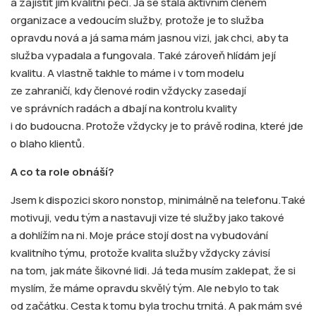
a zajistit jim kvalitní péči. Já se stala aktivním členem
organizace a vedoucím služby, protože je to služba
opravdu nová a já sama mám jasnou vizi, jak chci, aby ta
služba vypadala a fungovala. Také zároveň hlídám její
kvalitu. A vlastně takhle to máme i v tom modelu
ze zahraničí, kdy členové rodin vždycky zasedají
ve správních radách a dbají na kontrolu kvality
i do budoucna. Protože vždycky je to právě rodina, které jde
o blaho klientů.
A co ta role obnáší?
Jsem k dispozici skoro nonstop, minimálně na telefonu.Také
motivuji, vedu tým a nastavuji vize té služby jako takové
a dohlížím na ni. Moje práce stojí dost na vybudování
kvalitního týmu, protože kvalita služby vždycky závisí
na tom, jak máte šikovné lidi. Já teda musím zaklepat, že si
myslím, že máme opravdu skvělý tým. Ale nebylo to tak
od začátku. Cesta k tomu byla trochu trnitá. A pak mám své