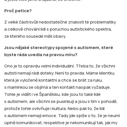
Proč petice?
Z velké části kvůli nedostatečné znalosti té problematiky
a celkově chování lidí s poruchou autistického spektra,
ze kterého sousedé měli obavy.
Jsou nějaké stereotypy spojené s autismem, které
byste ráda uvedla na pravou míru?
Ono je to opravdu velmi individuální. Třeba to, že všichni
autisti nemají rádi doteky. Není to pravda. Máme klientku,
která je vyloženě kontaktní a chce se brát za ruku,
s maminkou se objímá a ten kontakt naopak vyžaduje.
Tohle je vidět i ve Španělsku, kde jsou to také lidé
s autismem, ale všichni se pusinkují a jsou s tím v pohodě,
protože tohle ovlivňuje i kultura. Nebo pak to, že lidi
s autismem nemají emoce. Tady jde spíše o to, že je neumí
úplně komunikovat, respektive je nekomunikují tak, jak my