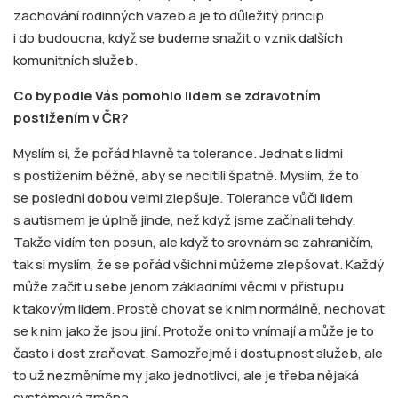
zachování rodinných vazeb a je to důležitý princip
i do budoucna, když se budeme snažit o vznik dalších
komunitních služeb.
Co by podle Vás pomohlo lidem se zdravotním
postižením v ČR?
Myslím si, že pořád hlavně ta tolerance. Jednat s lidmi
s postižením běžně, aby se necítili špatně. Myslím, že to
se poslední dobou velmi zlepšuje. Tolerance vůči lidem
s autismem je úplně jinde, než když jsme začínali tehdy.
Takže vidím ten posun, ale když to srovnám se zahraničím,
tak si myslím, že se pořád všichni můžeme zlepšovat. Každý
může začít u sebe jenom základními věcmi v přístupu
k takovým lidem. Prostě chovat se k nim normálně, nechovat
se k nim jako že jsou jiní. Protože oni to vnímají a může je to
často i dost zraňovat. Samozřejmě i dostupnost služeb, ale
to už nezměníme my jako jednotlivci, ale je třeba nějaká
systémová změna.