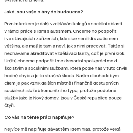
Jaké jsou vaše plány do budoucna?
Prvním krokem je další vzdělávání kolegů v sociální oblasti
v rámci práce s lidmi s autismem. Chceme ho podpořit
i ve stávajících zařízeních, kde sice není lidí s autismem
většina, ale mají je tam a neví, jak s nimi pracovat. Takže si
necháváme akreditovat vzdělávací kurzy, což je první krok.
Určitě chceme podpořit i meziresortní spolupráci mezi
školstvím a sociálními službami, která podle nás v tuto chvíli
hodně chybí a je to strašná škoda. Našim dlouhodobým
cílem je pak vznik dalších místně i finančně dostupných
sociálních služeb komunitního typu, protože podobné
služby jako je Nový domov, jsou v České republice pouze
čtyři.
Co vás na téhle práci naplňuje?
Nejvíce mě naplňuje dávat těm lidem hlas, protože velká