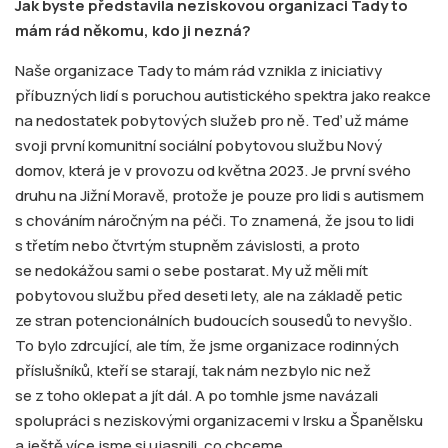
Jak byste představila neziskovou organizaci Tady to
mám rád někomu, kdo ji nezná?
Naše organizace Tady to mám rád vznikla z iniciativy
příbuzných lidí s poruchou autistického spektra jako reakce
na nedostatek pobytových služeb pro ně. Teď už máme
svoji první komunitní sociální pobytovou službu Nový
domov, která je v provozu od května 2023. Je první svého
druhu na Jižní Moravě, protože je pouze pro lidi s autismem
s chováním náročným na péči. To znamená, že jsou to lidi
s třetím nebo čtvrtým stupněm závislosti, a proto
se nedokážou sami o sebe postarat. My už měli mít
pobytovou službu před deseti lety, ale na základě petic
ze stran potencionálních budoucích sousedů to nevyšlo.
To bylo zdrcující, ale tím, že jsme organizace rodinných
příslušníků, kteří se starají, tak nám nezbylo nic než
se z toho oklepat a jít dál. A po tomhle jsme navázali
spolupráci s neziskovými organizacemi v Irsku a Španělsku
a ještě více jsme si ujasnili, co chceme.