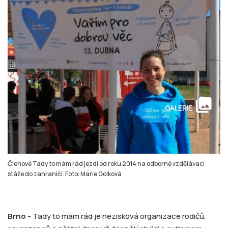
collections
GALERIE
Členové Tady to mám rád jezdí od roku 2014 na odborné vzdělávací
stáže do zahraničí. Foto: Marie Golková
Brno -
Tady to mám rád je nezisková organizace rodičů,