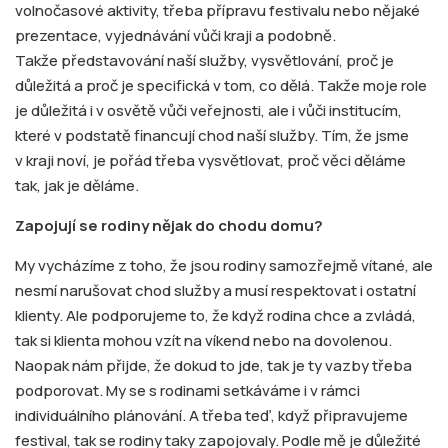
volnočasové aktivity, třeba přípravu festivalu nebo nějaké
prezentace, vyjednávání vůči kraji a podobně.
Takže představování naší služby, vysvětlování, proč je
důležitá a proč je specifická v tom, co dělá. Takže moje role
je důležitá i v osvětě vůči veřejnosti, ale i vůči institucím,
které v podstatě financují chod naší služby. Tím, že jsme
v kraji noví, je pořád třeba vysvětlovat, proč věci děláme
tak, jak je děláme.
Zapojují se rodiny nějak do chodu domu?
My vycházíme z toho, že jsou rodiny samozřejmě vítané, ale
nesmí narušovat chod služby a musí respektovat i ostatní
klienty. Ale podporujeme to, že když rodina chce a zvládá,
tak si klienta mohou vzít na víkend nebo na dovolenou.
Naopak nám přijde, že dokud to jde, tak je ty vazby třeba
podporovat. My se s rodinami setkáváme i v rámci
individuálního plánování. A třeba teď, když připravujeme
festival, tak se rodiny taky zapojovaly. Podle mě je důležité