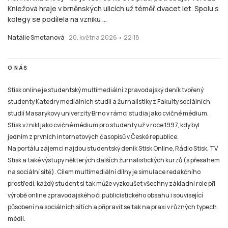
Kniežová hraje v brněnských ulicích už téměř dvacet let. Spolu s
kolegy se podílela na vzniku ...
Natálie Smetanová
20. května 2026 • 22:18
O NÁS
Stisk online je studentský multimediální zpravodajský deník tvořený
studenty Katedry mediálních studií a žurnalistiky z Fakulty sociálních
studií Masarykovy univerzity Brno v rámci studia jako cvičné médium.
Stisk vznikl jako cvičné médium pro studenty už v roce 1997, kdy byl
jedním z prvních internetových časopisů v České republice.
Na portálu zájemci najdou studentský deník Stisk Online, Rádio Stisk, TV
Stisk a také výstupy některých dalších žurnalistických kurzů (s přesahem
na sociální sítě). Cílem multimediální dílny je simulace redakčního
prostředí, každý student si tak může vyzkoušet všechny základní role při
výrobě online zpravodajského či publicistického obsahu i související
působení na sociálních sítích a připravit se tak na praxi v různých typech
médií.