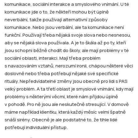
komunikace, sociální interakce a smyslového vnímání. U té
komunikace jde o to, že někteří mohou být úplně
neverbální, takže používají alternativní způsoby
komunikace. Nebo jsou verbální, ale ta komunikace není
funkční. Používají třeba nějaká svoje slova nebo nesnesou,
aby se nějaká slova používala. A je to škála až po ty, kteří
jsou schopni běžně chodit do školy, ale mají problémy v té
sociální oblasti, interakci. Mají třeba problém
s navazováním vztahů, nerozumí ironii, chápou některé věci
doslovně nebo třeba potřebují nějaké své specifické
rituály. Nepředvídatelné změny jsou obecně pro lidi s PAS
velký problém. A ta třetí oblast je smyslové vnímání, kdy mají
problémy s některými věcmi, které nám přijdou úplně
v pohodě. Pro ně jsou ale neskutečně stresující. V domově
máme například klientku, která každý měsíc velmi špatně
snáší sirény. Obecně je ale podstatné to, že tihle lidé
potřebují individuální přístup.