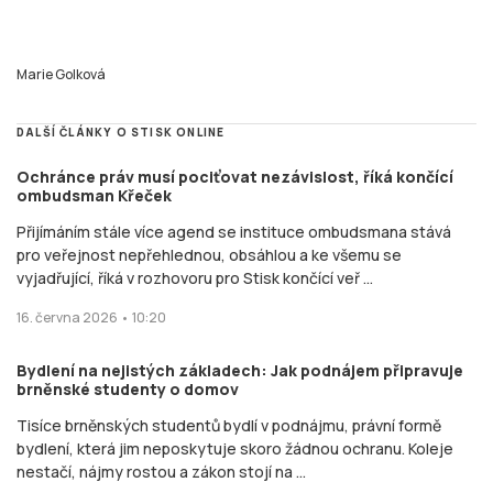
Marie Golková
DALŠÍ ČLÁNKY O STISK ONLINE
Ochránce práv musí pociťovat nezávislost, říká končící
ombudsman Křeček
Přijímáním stále více agend se instituce ombudsmana stává
pro veřejnost nepřehlednou, obsáhlou a ke všemu se
vyjadřující, říká v rozhovoru pro Stisk končící veř ...
16. června 2026 • 10:20
Bydlení na nejistých základech: Jak podnájem připravuje
brněnské studenty o domov
Tisíce brněnských studentů bydlí v podnájmu, právní formě
bydlení, která jim neposkytuje skoro žádnou ochranu. Koleje
nestačí, nájmy rostou a zákon stojí na ...