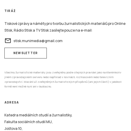
TIRÁŽ
Tiskové zprávy a náměty pro tvorbu žurnalistických materiálů pro Online
Stisk, Rádio Stisk a TV Stisk zasílejte pouze na e-mail:
email
stisk.munimedia@gmail.com
NEWSLETTER
Všechny žurnalistické materiály jsou zveřejněny podle stejných pravidel jako na kterémkoliv
jiném zpravodajském serveru nebo například v novinách, rozhlasovém nebo televizním
zpravodajství. Mazání už zveřejněných žurnalistických příspěvků (ani jejich částí) v jakékoli
formě není možné nyní ani v budoucnu.
ADRESA
Katedra mediálních studií a žurnalistiky,
Fakulta sociálních studií MU,
Joštova 10,