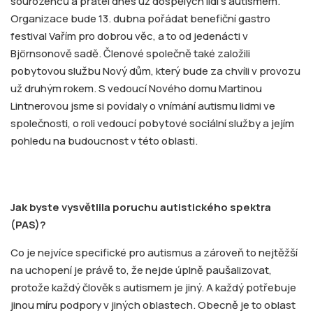
sourozenců a přátel dnes už dospělých lidí s autismem.
Organizace bude 13. dubna pořádat benefiční gastro
festival Vařím pro dobrou věc, a to od jedenácti v
Björnsonově sadě. Členové společně také založili
pobytovou službu Nový dům, který bude za chvíli v provozu
už druhým rokem. S vedoucí Nového domu Martinou
Lintnerovou jsme si povídaly o vnímání autismu lidmi ve
společnosti, o roli vedoucí pobytové sociální služby a jejím
pohledu na budoucnost v této oblasti.
Jak byste vysvětlila poruchu autistického spektra
(PAS)?
Co je nejvíce specifické pro autismus a zároveň to nejtěžší
na uchopení je právě to, že nejde úplně paušalizovat,
protože každý člověk s autismem je jiný. A každý potřebuje
jinou míru podpory v jiných oblastech. Obecně je to oblast