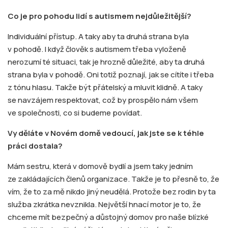
Co je pro pohodu lidí s autismem nejdůležitější?
Individuální přístup. A taky aby ta druhá strana byla
v pohodě. I když člověk s autismem třeba vyloženě
nerozumí té situaci, tak je hrozně důležité, aby ta druhá
strana byla v pohodě. Oni totiž poznají, jak se cítíte i třeba
z tónu hlasu. Takže být přátelský a mluvit klidně. A taky
se navzájem respektovat, což by prospělo nám všem
ve společnosti, co si budeme povídat.
Vy děláte v Novém domě vedoucí, jak jste se k téhle
práci dostala?
Mám sestru, která v domově bydlí a jsem taky jedním
ze zakládajících členů organizace. Takže je to přesně to, že
vím, že to za mě nikdo jiný neudělá. Protože bez rodin by ta
služba zkrátka nevznikla. Největší hnací motor je to, že
chceme mít bezpečný a důstojný domov pro naše blízké