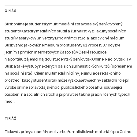
O NÁS
Stisk online je studentský multimediální zpravodajský deník tvořený
studenty Katedry mediálních studií a žurnalistiky z Fakulty sociálních
studií Masarykovy univerzity Brno v rámci studia jako cvičné médium.
Stisk vznikl jako cvičné médium pro studenty už v roce 1997, kdy byl
jedním z prvních internetových časopisů v České republice.
Na portálu zájemci najdou studentský deník Stisk Online, Rádio Stisk, TV
Stisk a také výstupy některých dalších žurnalistických kurzů (s přesahem
na sociální sítě). Cílem multimediální dílny je simulace redakčního
prostředí, každý student si tak může vyzkoušet všechny základní role při
výrobě online zpravodajského či publicistického obsahu i související
působení na sociálních sítích a připravit se tak na praxi v různých typech
médií.
TIRÁŽ
Tiskové zprávy a náměty pro tvorbu žurnalistických materiálů pro Online