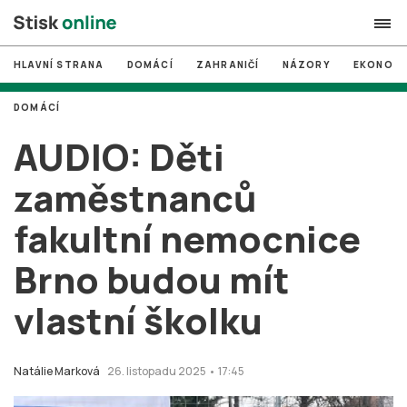
HLAVNÍ STRANA
DOMÁCÍ
ZAHRANIČÍ
NÁZORY
EKONOMI
search
DOMÁCÍ
#
MUNI
AUDIO: Děti
#
Brno
zaměstnanců
#
volby
fakultní nemocnice
login
PŘIHLÁSIT SE
Brno budou mít
Zapomněli jste heslo?
Založit nový účet
vlastní školku
Natálie Marková
26. listopadu 2025 • 17:45