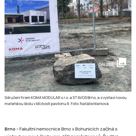
collections
GALERIE
Sdružení firem KOMA MODULAR s.r.o. a STAVOS Brno, a.s vystaví novou
mateřskou školu v blízkosti pavilonu R. Foto: Natálie Marková
Brno -
Fakultní nemocnice Brno v Bohunicích začíná s