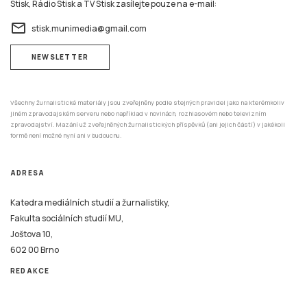
Stisk, Rádio Stisk a TV Stisk zasílejte pouze na e-mail:
email
stisk.munimedia@gmail.com
NEWSLETTER
Všechny žurnalistické materiály jsou zveřejněny podle stejných pravidel jako na kterémkoliv
jiném zpravodajském serveru nebo například v novinách, rozhlasovém nebo televizním
zpravodajství. Mazání už zveřejněných žurnalistických příspěvků (ani jejich částí) v jakékoli
formě není možné nyní ani v budoucnu.
ADRESA
Katedra mediálních studií a žurnalistiky,
Fakulta sociálních studií MU,
Joštova 10,
602 00 Brno
REDAKCE