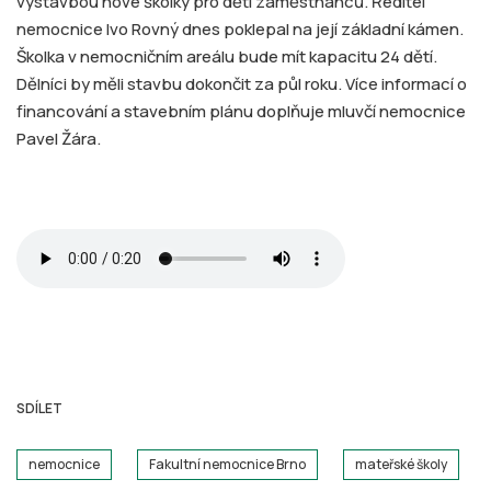
výstavbou nové školky pro děti zaměstnanců. Ředitel
nemocnice Ivo Rovný dnes poklepal na její základní kámen.
Školka v nemocničním areálu bude mít kapacitu 24 dětí.
Dělníci by měli stavbu dokončit za půl roku. Více informací o
financování a stavebním plánu doplňuje mluvčí nemocnice
Pavel Žára.
SDÍLET
nemocnice
Fakultní nemocnice Brno
mateřské školy