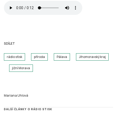
SDÍLET
rádio stisk
příroda
Pálava
Jihomoravský kraj
jižní Morava
Mariana Uhlová
DALŠÍ ČLÁNKY O RÁDIO STISK