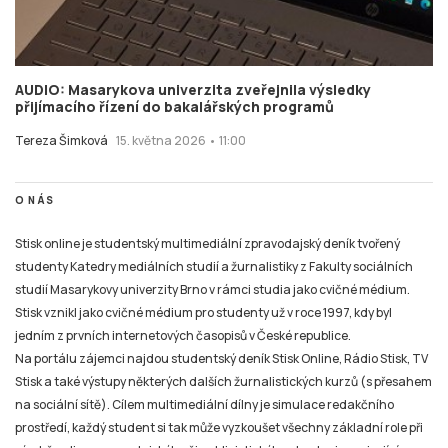
AUDIO: Masarykova univerzita zveřejnila výsledky
přijímacího řízení do bakalářských programů
Tereza Šimková
15. května 2026 • 11:00
O NÁS
Stisk online je studentský multimediální zpravodajský deník tvořený
studenty Katedry mediálních studií a žurnalistiky z Fakulty sociálních
studií Masarykovy univerzity Brno v rámci studia jako cvičné médium.
Stisk vznikl jako cvičné médium pro studenty už v roce 1997, kdy byl
jedním z prvních internetových časopisů v České republice.
Na portálu zájemci najdou studentský deník Stisk Online, Rádio Stisk, TV
Stisk a také výstupy některých dalších žurnalistických kurzů (s přesahem
na sociální sítě). Cílem multimediální dílny je simulace redakčního
prostředí, každý student si tak může vyzkoušet všechny základní role při