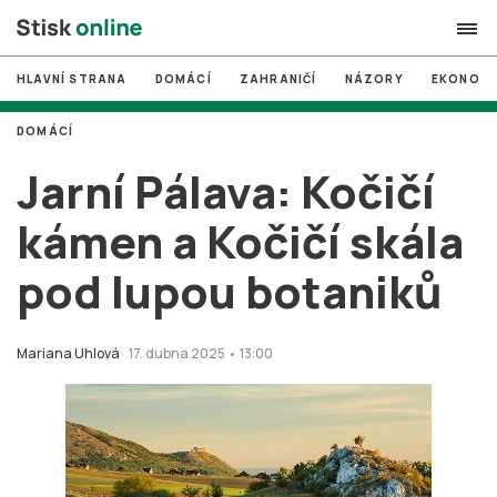
HLAVNÍ STRANA
DOMÁCÍ
ZAHRANIČÍ
NÁZORY
EKONOMI
search
DOMÁCÍ
#
MUNI
Jarní Pálava: Kočičí
#
Brno
kámen a Kočičí skála
#
volby
pod lupou botaniků
login
PŘIHLÁSIT SE
Zapomněli jste heslo?
Mariana Uhlová
17. dubna 2025 • 13:00
Založit nový účet