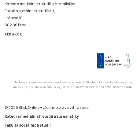
Katedra mediálních studií a žurnalistiky,
Fakulta sociálních studií MU,
Joštova 10,
602 00 Brno
REDAKCE
Tento systém je financován v rámci realizace projektu Strategické investice Masarykovy
univerzity do vzdělávání SIMU+ registrační číslo CZ.02.2.67/0.0/0.0/16_016/0002416.
© 2026 Stisk.Online – všechna práva vyhrazena
Katedra mediálních studií a žurnalistiky
Fakulta sociálních studií
Masarykova univerzita