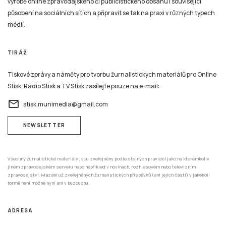
výrobě online zpravodajského či publicistického obsahu i související
působení na sociálních sítích a připravit se tak na praxi v různých typech
médií.
TIRÁŽ
Tiskové zprávy a náměty pro tvorbu žurnalistických materiálů pro Online
Stisk, Rádio Stisk a TV Stisk zasílejte pouze na e-mail:
email
stisk.munimedia@gmail.com
NEWSLETTER
Všechny žurnalistické materiály jsou zveřejněny podle stejných pravidel jako na kterémkoliv
jiném zpravodajském serveru nebo například v novinách, rozhlasovém nebo televizním
zpravodajství. Mazání už zveřejněných žurnalistických příspěvků (ani jejich částí) v jakékoli
formě není možné nyní ani v budoucnu.
ADRESA