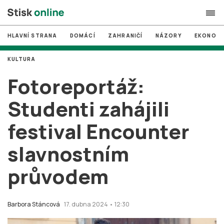
HLAVNÍ STRANA
DOMÁCÍ
ZAHRANIČÍ
NÁZORY
EKONOMI
search
KULTURA
#
MUNI
Fotoreportáž:
#
Brno
Studenti zahájili
#
volby
festival Encounter
login
PŘIHLÁSIT SE
slavnostním
Zapomněli jste heslo?
Založit nový účet
průvodem
Barbora Stáncová
17. dubna 2024 • 12:30