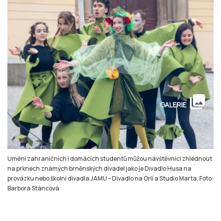
collections
GALERIE
Umění zahraničních i domácích studentů můžou návštěvníci zhlédnout
na prknech známých brněnských divadel jako je Divadlo Husa na
provázku nebo školní divadla JAMU – Divadlo na Orlí a Studio Marta. Foto:
Barbora Stáncová