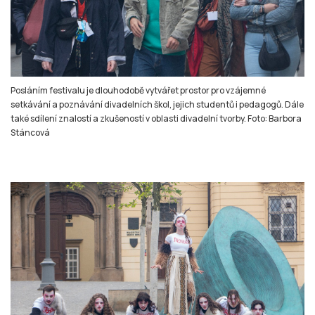
Posláním festivalu je dlouhodobě vytvářet prostor pro vzájemné
setkávání a poznávání divadelních škol, jejich studentů i pedagogů. Dále
také sdílení znalostí a zkušeností v oblasti divadelní tvorby. Foto: Barbora
Stáncová