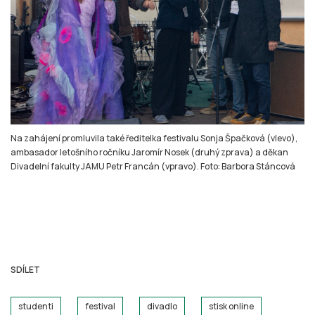
Na zahájení promluvila také ředitelka festivalu Sonja Špačková (vlevo),
ambasador letošního ročníku Jaromír Nosek (druhý zprava) a děkan
Divadelní fakulty JAMU Petr Francán (vpravo). Foto: Barbora Stáncová
SDÍLET
studenti
festival
divadlo
stisk online