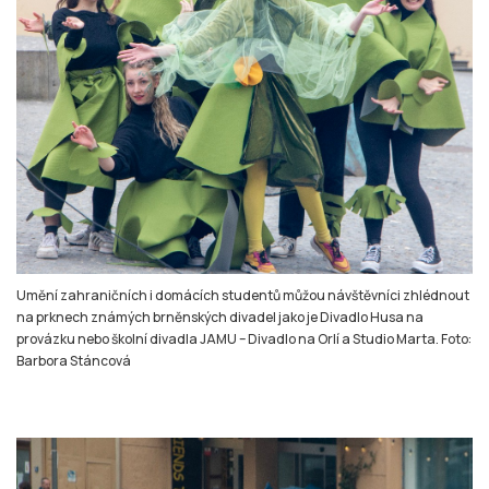
Umění zahraničních i domácích studentů můžou návštěvníci zhlédnout
na prknech známých brněnských divadel jako je Divadlo Husa na
provázku nebo školní divadla JAMU – Divadlo na Orlí a Studio Marta. Foto:
Barbora Stáncová