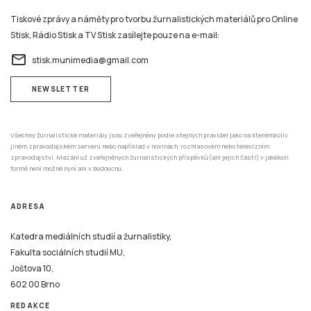
Tiskové zprávy a náměty pro tvorbu žurnalistických materiálů pro Online
Stisk, Rádio Stisk a TV Stisk zasílejte pouze na e-mail:
email
stisk.munimedia@gmail.com
NEWSLETTER
Všechny žurnalistické materiály jsou zveřejněny podle stejných pravidel jako na kterémkoliv
jiném zpravodajském serveru nebo například v novinách, rozhlasovém nebo televizním
zpravodajství. Mazání už zveřejněných žurnalistických příspěvků (ani jejich částí) v jakékoli
formě není možné nyní ani v budoucnu.
ADRESA
Katedra mediálních studií a žurnalistiky,
Fakulta sociálních studií MU,
Joštova 10,
602 00 Brno
REDAKCE