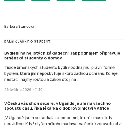
Barbora Stáncová
DALŠÍ ČLÁNKY O STUDENTI
Bydlení na nejistých základech: Jak podnájem připravuje
brněnské studenty o domov
Tisíce brněnských studentů bydlí v podnájmu, právní formě
bydlení, která jim neposkytuje skoro žádnou ochranu. Koleje
nestačí, nájmy rostou a zákon stojí na ...
26. května 2026 • 11:30
V Česku vás shon sežere, v Ugandě je ale na všechno
spoustu času, říká lékařka o dobrovolnictví v Africe
„V Ugandě jsem se setkala s nemocemi, které u nás nikdy
neuvidíme. Když slyším někoho nadávat na české zdravotnictví,