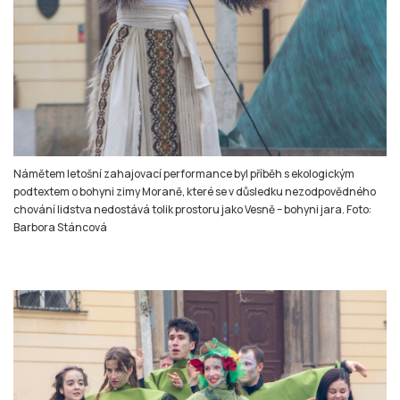
Námětem letošní zahajovací performance byl příběh s ekologickým
podtextem o bohyni zimy Moraně, které se v důsledku nezodpovědného
chování lidstva nedostává tolik prostoru jako Vesně – bohyni jara. Foto:
Barbora Stáncová