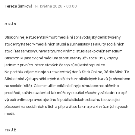
Tereza Šimková
14. května 2026 • 09:00
O NÁS
Stisk online je studentský multimediální zpravodajský deník tvořený
studenty Katedry mediálních studií a žurnalistiky z Fakulty sociálních
studií Masarykovy univerzity Brno v rámci studia jako cvičné médium.
Stisk vznikl jako cvičné médium pro studenty už v roce 1997, kdy byl
jedním z prvních internetových časopisů v České republice.
Na portálu zájemci najdou studentský deník Stisk Online, Rádio Stisk, TV
Stisk a také výstupy některých dalších žurnalistických kurzů (s přesahem
na sociální sítě). Cílem multimediální dílny je simulace redakčního
prostředí, každý student si tak může vyzkoušet všechny základní role při
výrobě online zpravodajského či publicistického obsahu i související
působení na sociálních sítích a připravit se tak na praxi v různých typech
médií.
TIRÁŽ