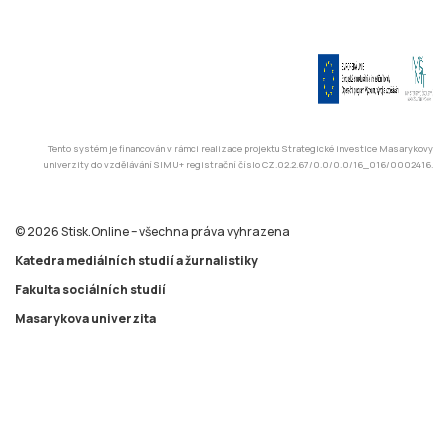
Tento systém je financován v rámci realizace projektu Strategické investice Masarykovy
univerzity do vzdělávání SIMU+ registrační číslo CZ.02.2.67/0.0/0.0/16_016/0002416.
© 2026 Stisk.Online – všechna práva vyhrazena
Katedra mediálních studií a žurnalistiky
Fakulta sociálních studií
Masarykova univerzita