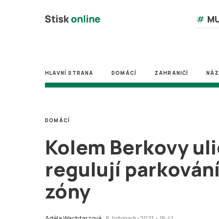
#
MU
HLAVNÍ STRANA
DOMÁCÍ
ZAHRANIČÍ
NÁ
DOMÁCÍ
Kolem Berkovy uli
regulují parkován
zóny
Adéla Wachtarzová
8. listopadu 2021 • 16:41