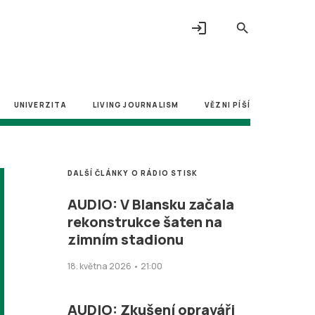
login
search
UNIVERZITA
LIVING JOURNALISM
VĚZNI PÍŠÍ
DALŠÍ ČLÁNKY O RÁDIO STISK
AUDIO: V Blansku začala
rekonstrukce šaten na
zimním stadionu
18. května 2026 • 21:00
AUDIO: Zkušení opraváři