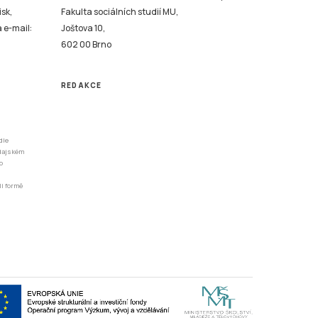
isk,
Fakulta sociálních studií MU,
a e-mail:
Joštova 10,
602 00 Brno
REDAKCE
dle
odajském
o
li formě