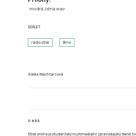
modrá zéna.wav
SDÍLET
rádio stisk
Brno
Adéla Wachtarzová
O NÁS
Stisk online je studentský multimediální zpravodajský deník t