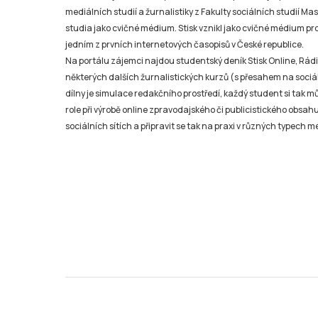
mediálních studií a žurnalistiky z Fakulty sociálních studií Ma
studia jako cvičné médium. Stisk vznikl jako cvičné médium pro 
jedním z prvních internetových časopisů v České republice.
Na portálu zájemci najdou studentský deník Stisk Online, Rádio
některých dalších žurnalistických kurzů (s přesahem na sociál
dílny je simulace redakčního prostředí, každý student si tak 
role při výrobě online zpravodajského či publicistického obsahu
sociálních sítích a připravit se tak na praxi v různých typech mé