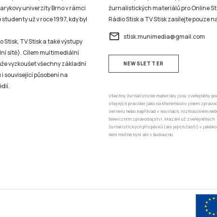
sarykovy univerzity Brno v rámci
žurnalistických materiálů pro Online St
studenty už v roce 1997, kdy byl
Rádio Stisk a TV Stisk zasílejte pouze n
email
stisk.munimedia@gmail.com
 Stisk, TV Stisk a také výstupy
ní sítě). Cílem multimediální
může vyzkoušet všechny základní
NEWSLETTER
 i související působení na
dií.
Všechny žurnalistické materiály jsou zveřejněny po
stejných pravidel jako na kterémkoliv jiném zprav
serveru nebo například v novinách, rozhlasovém neb
televizním zpravodajství. Mazání už zveřejněných
žurnalistických příspěvků (ani jejich částí) v jakéko
není možné nyní ani v budoucnu.