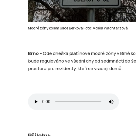
Modré zóny kolem ulice Berkova Foto: Adéla Wachtarzová
Brno -
Ode dneška platí nové modré zóny v Brně kol
bude regulováno ve všední dny od sedmnácti do šes
prostoru pro rezidenty, kteří se vracejí domů.
Přílohy: