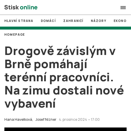
HLAVNÍ STRANA
DOMÁCÍ
ZAHRANIČÍ
NÁZORY
EKONOMI
search
HOMEPAGE
#
MUNI
Drogově závislým v
#
Brno
Brně pomáhají
#
volby
terénní pracovníci.
login
PŘIHLÁSIT SE
Na zimu dostali nové
Zapomněli jste heslo?
Založit nový účet
vybavení
Hana Havelková,
Josef Nizner
4. prosince 2024 • 17:00