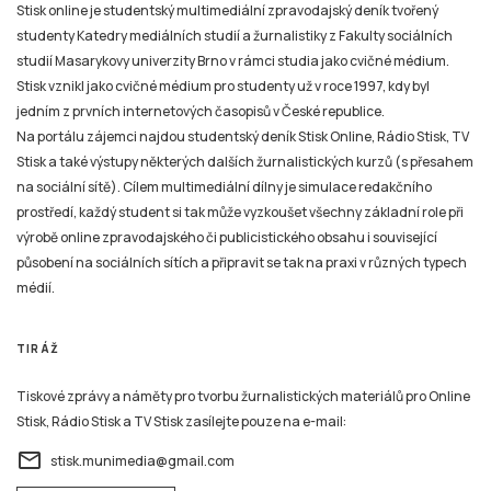
Stisk online je studentský multimediální zpravodajský deník tvořený
studenty Katedry mediálních studií a žurnalistiky z Fakulty sociálních
studií Masarykovy univerzity Brno v rámci studia jako cvičné médium.
Stisk vznikl jako cvičné médium pro studenty už v roce 1997, kdy byl
jedním z prvních internetových časopisů v České republice.
Na portálu zájemci najdou studentský deník Stisk Online, Rádio Stisk, TV
Stisk a také výstupy některých dalších žurnalistických kurzů (s přesahem
na sociální sítě). Cílem multimediální dílny je simulace redakčního
prostředí, každý student si tak může vyzkoušet všechny základní role při
výrobě online zpravodajského či publicistického obsahu i související
působení na sociálních sítích a připravit se tak na praxi v různých typech
médií.
TIRÁŽ
Tiskové zprávy a náměty pro tvorbu žurnalistických materiálů pro Online
Stisk, Rádio Stisk a TV Stisk zasílejte pouze na e-mail:
email
stisk.munimedia@gmail.com