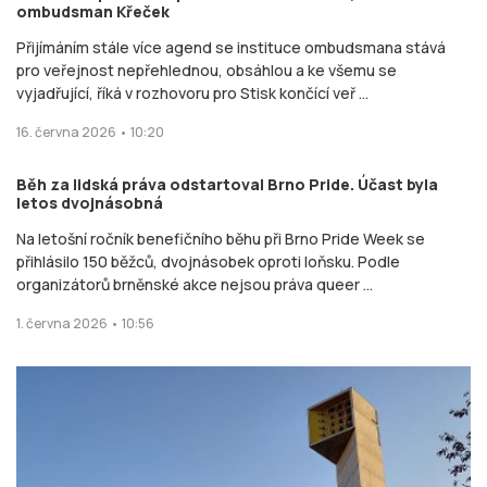
ombudsman Křeček
Přijímáním stále více agend se instituce ombudsmana stává
pro veřejnost nepřehlednou, obsáhlou a ke všemu se
vyjadřující, říká v rozhovoru pro Stisk končící veř ...
16. června 2026 • 10:20
Běh za lidská práva odstartoval Brno Pride. Účast byla
letos dvojnásobná
Na letošní ročník benefičního běhu při Brno Pride Week se
přihlásilo 150 běžců, dvojnásobek oproti loňsku. Podle
organizátorů brněnské akce nejsou práva queer ...
1. června 2026 • 10:56