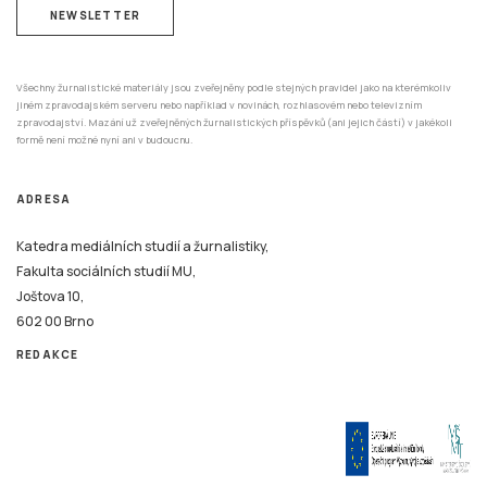
NEWSLETTER
Všechny žurnalistické materiály jsou zveřejněny podle stejných pravidel jako na kterémkoliv
jiném zpravodajském serveru nebo například v novinách, rozhlasovém nebo televizním
zpravodajství. Mazání už zveřejněných žurnalistických příspěvků (ani jejich částí) v jakékoli
formě není možné nyní ani v budoucnu.
ADRESA
Katedra mediálních studií a žurnalistiky,
Fakulta sociálních studií MU,
Joštova 10,
602 00 Brno
REDAKCE