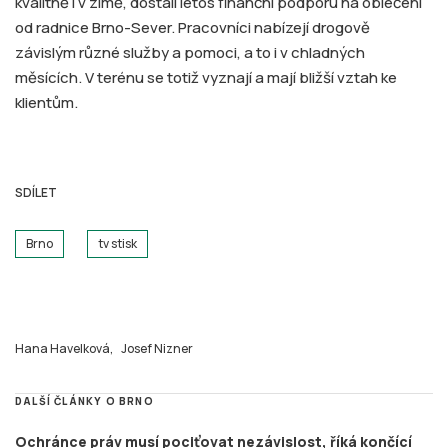
kvalitně i v zimě, dostali letos finanční podporu na oblečení
od radnice Brno-Sever. Pracovníci nabízejí drogově
závislým různé služby a pomoci, a to i v chladných
měsících. V terénu se totiž vyznají a mají bližší vztah ke
klientům.
SDÍLET
Brno
tv stisk
Hana Havelková,
Josef Nizner
DALŠÍ ČLÁNKY O BRNO
Ochránce práv musí pociťovat nezávislost, říká končící