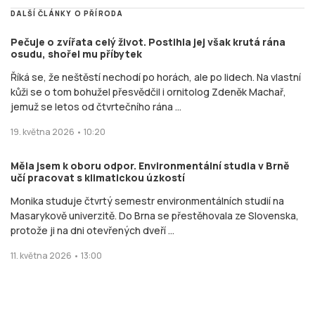
DALŠÍ ČLÁNKY O PŘÍRODA
Pečuje o zvířata celý život. Postihla jej však krutá rána
osudu, shořel mu příbytek
Říká se, že neštěstí nechodí po horách, ale po lidech. Na vlastní
kůži se o tom bohužel přesvědčil i ornitolog Zdeněk Machař,
jemuž se letos od čtvrtečního rána ...
19. května 2026 • 10:20
Měla jsem k oboru odpor. Environmentální studia v Brně
učí pracovat s klimatickou úzkostí
Monika studuje čtvrtý semestr environmentálních studií na
Masarykově univerzitě. Do Brna se přestěhovala ze Slovenska,
protože ji na dni otevřených dveří ...
11. května 2026 • 13:00