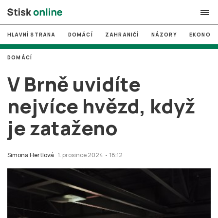
HLAVNÍ STRANA
DOMÁCÍ
ZAHRANIČÍ
NÁZORY
EKONOMI
search
DOMÁCÍ
#
MUNI
V Brně uvidíte
#
Brno
nejvíce hvězd, když
#
volby
je zataženo
login
PŘIHLÁSIT SE
Zapomněli jste heslo?
Simona Hertlová
1. prosince 2024 • 18:12
Založit nový účet