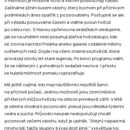
V místnosti je hrobové ticho a všichni poslouchají výklad.
Začínáme jižním kusem oblohy, který bychom při příznivých
podmínkách dnes spatřili z pozorovatelny. Postupně se ale
při výkladu posouváme časem a vidíme posun hvězd
po celou noc. S hlavou opřenou na sedačkách sledujeme,
jak se na umělém nebi posunují jiskřivé hvězdokupy, kde
se zrovna nachází Polárka anebo galaxie vzdálené miliony
světelných roků. Dojde i na všem známá souhvězdí, která
provázejí stovky let staré legendy. Po konci programu vidím,
že se některým z pohodlných sedaček nechce. I přesto
se kulatá místnost pomalu vyprazdňuje.
Mě ještě zajímá, kdy mají návštěvníci největší šanci
na příznivé počasí. Jednou možností jsou zimní měsíce,
při kterých můžou hvězdy na obloze pronikavě zářit. V létě
je obloha vhodná k pozorování, pokud jsou několika týdenní
vedra a sucha. Průvodci naopak nedoporučují chodit
pozorovat večerní oblohu, když je úplněk. “Stejný nápad má
mnoho lidí, takže skupiny bývají dost plné,” vysvětluje Ivo,