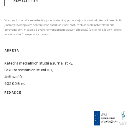
NEWSLETTER
Všechny žurnalistické materiály jsou zveřejněny podle stejných pravidel jako na kterémkoliv
jiném zpravodajském serveru nebo například v novinách, rozhlasovém nebo televizním
zpravodajství. Mazání už zveřejněných žurnalistických příspěvků (ani jejich částí) v jakékoli
formě není možné nyní ani v budoucnu.
ADRESA
Katedra mediálních studií a žurnalistiky,
Fakulta sociálních studií MU,
Joštova 10,
602 00 Brno
REDAKCE