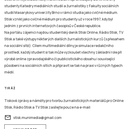
studenty Katedry mediálních studií a žurnalistiky z Fakulty sociálních
studií Masarykovy univerzity Brno v rámci studia jako cvičné médium.
Stisk vznikl jako cvičné médium pro studenty už v roce 1997, kdy byl
jedním z prvních internetových časopisů v České republice.
Na portálu zájemci najdou studentský deník Stisk Online, Rádio Stisk, TV
Stisk a také výstupy některých dalších žurnalistických kurzů (s přesahem
na sociální sítě). Cílem multimediální dílny je simulace redakčního
prostředí, každý student si tak může vyzkoušet všechny základní role při
výrobě online zpravodajského či publicistického obsahu i související
působení na sociálních sítích a připravit se tak na praxi v různých typech
médií.
TIRÁŽ
Tiskové zprávy a náměty pro tvorbu žurnalistických materiálů pro Online
Stisk, Rádio Stisk a TV Stisk zasílejte pouze na e-mail:
email
stisk.munimedia@gmail.com