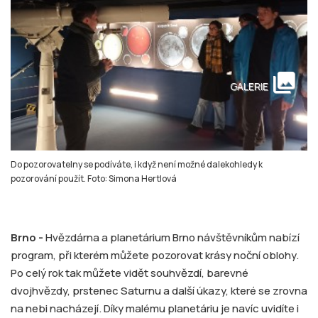
collections
GALERIE
Do pozorovatelny se podíváte, i když není možné dalekohledy k
pozorování použít. Foto: Simona Hertlová
Brno -
Hvězdárna a planetárium Brno návštěvníkům nabízí
program, při kterém můžete pozorovat krásy noční oblohy.
Po celý rok tak můžete vidět souhvězdí, barevné
dvojhvězdy, prstenec Saturnu a další úkazy, které se zrovna
na nebi nacházejí. Díky malému planetáriu je navíc uvidíte i