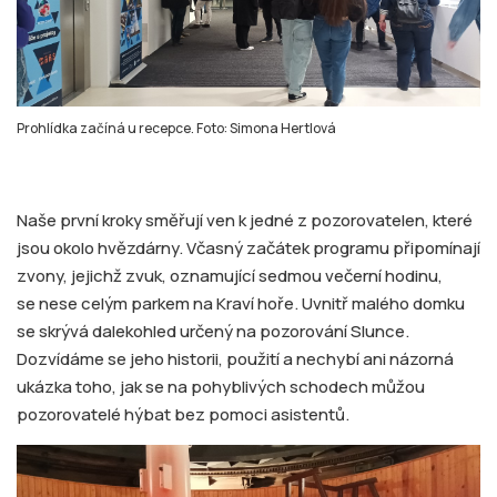
Prohlídka začíná u recepce. Foto: Simona Hertlová
Naše první kroky směřují ven k jedné z pozorovatelen, které
jsou okolo hvězdárny. Včasný začátek programu připomínají
zvony, jejichž zvuk, oznamující sedmou večerní hodinu,
se nese celým parkem na Kraví hoře. Uvnitř malého domku
se skrývá dalekohled určený na pozorování Slunce.
Dozvídáme se jeho historii, použití a nechybí ani názorná
ukázka toho, jak se na pohyblivých schodech můžou
pozorovatelé hýbat bez pomoci asistentů.