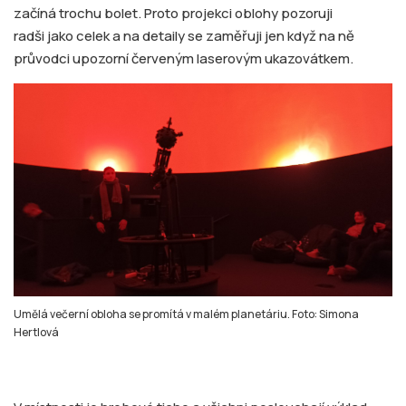
začíná trochu bolet. Proto projekci oblohy pozoruji
radši jako celek a na detaily se zaměřuji jen když na ně
průvodci upozorní červeným laserovým ukazovátkem.
Umělá večerní obloha se promítá v malém planetáriu. Foto: Simona
Hertlová