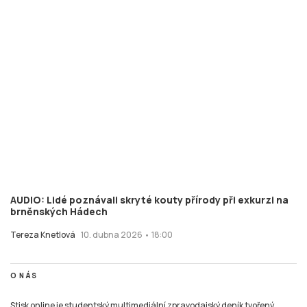
AUDIO: Lidé poznávali skryté kouty přírody při exkurzi na
brněnských Hádech
Tereza Knetlová
10. dubna 2026 • 18:00
O NÁS
Stisk online je studentský multimediální zpravodajský deník tvořený