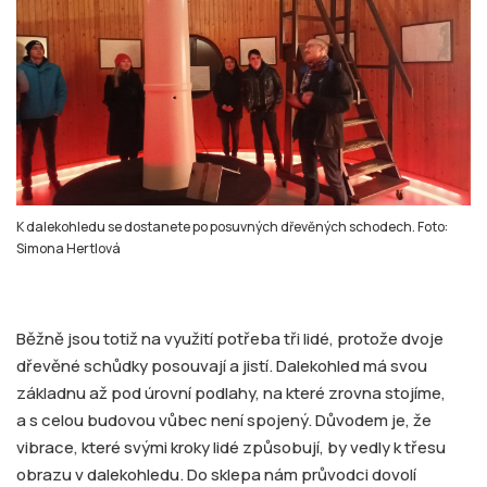
K dalekohledu se dostanete po posuvných dřevěných schodech. Foto:
Simona Hertlová
Běžně jsou totiž na využití potřeba tři lidé, protože dvoje
dřevěné schůdky posouvají a jistí. Dalekohled má svou
základnu až pod úrovní podlahy, na které zrovna stojíme,
a s celou budovou vůbec není spojený. Důvodem je, že
vibrace, které svými kroky lidé způsobují, by vedly k třesu
obrazu v dalekohledu. Do sklepa nám průvodci dovolí