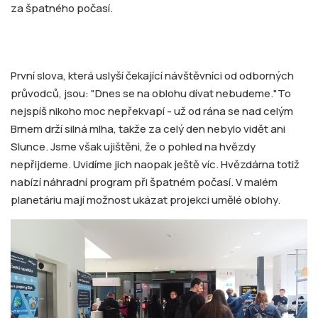
za špatného počasí.
První slova, která uslyší čekající návštěvníci od odborných
průvodců, jsou: "Dnes se na oblohu dívat nebudeme."To
nejspíš nikoho moc nepřekvapí - už od rána se nad celým
Brnem drží silná mlha, takže za celý den nebylo vidět ani
Slunce. Jsme však ujištěni, že o pohled na hvězdy
nepřijdeme. Uvidíme jich naopak ještě víc. Hvězdárna totiž
nabízí náhradní program při špatném počasí. V malém
planetáriu mají možnost ukázat projekci umělé oblohy.