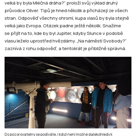
velká by byla Mléčná dráha?“ proloží svůj výklad druhý
průvodce Oliver. Tipů je hned několik a přicházejí ze všech
stran. Odpověď všechny ohromí, kupa vlasů by byla stejně
velká jako Evropa. Otázek padne ještě několik. Snažíme
se přijít na to, kde by byl Jupiter, kdyby Slunce v podobě
vlasu leželo uprostřed hvězdárny. „Na náměstí Svobody?“
zaznívá z rohu odpověď, a tentokrát je přibližně správná.
Do pozorovatelny se podíváte, i když není možné dalekohledy k