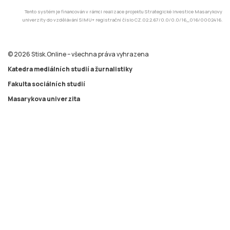
Tento systém je financován v rámci realizace projektu Strategické investice Masarykovy
univerzity do vzdělávání SIMU+ registrační číslo CZ.02.2.67/0.0/0.0/16_016/0002416.
© 2026 Stisk.Online – všechna práva vyhrazena
Katedra mediálních studií a žurnalistiky
Fakulta sociálních studií
Masarykova univerzita