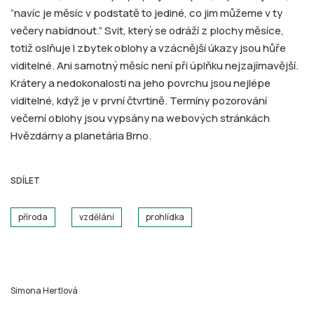
“navíc je měsíc v podstatě to jediné, co jim můžeme v ty
večery nabídnout.” Svit, který se odráží z plochy měsíce,
totiž oslňuje I zbytek oblohy a vzácnější úkazy jsou hůře
viditelné. Ani samotný měsíc není při úplňku nejzajímavější.
Krátery a nedokonalosti na jeho povrchu jsou nejlépe
viditelné, když je v první čtvrtině. Termíny pozorování
večerní oblohy jsou vypsány na webových stránkách
Hvězdárny a planetária Brno.
SDÍLET
příroda
vzdělání
prohlídka
Simona Hertlová