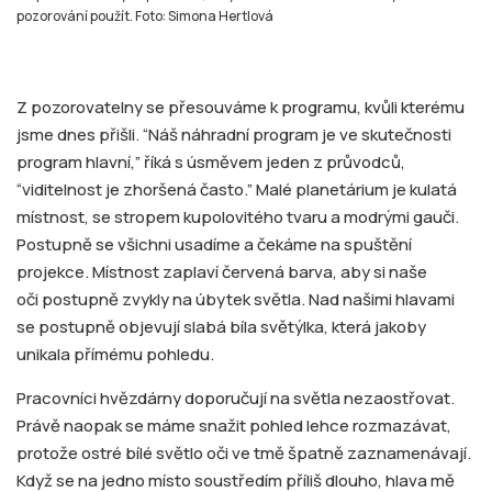
pozorování použít. Foto: Simona Hertlová
Z pozorovatelny se přesouváme k programu, kvůli kterému
jsme dnes přišli. “Náš náhradní program je ve skutečnosti
program hlavní,” říká s úsměvem jeden z průvodců,
“viditelnost je zhoršená často.” Malé planetárium je kulatá
místnost, se stropem kupolovitého tvaru a modrými gauči.
Postupně se všichni usadíme a čekáme na spuštění
projekce. Místnost zaplaví červená barva, aby si naše
oči postupně zvykly na úbytek světla. Nad našimi hlavami
se postupně objevují slabá bíla světýlka, která jakoby
unikala přímému pohledu.
Pracovníci hvězdárny doporučují na světla nezaostřovat.
Právě naopak se máme snažit pohled lehce rozmazávat,
protože ostré bílé světlo oči ve tmě špatně zaznamenávají.
Když se na jedno místo soustředím příliš dlouho, hlava mě