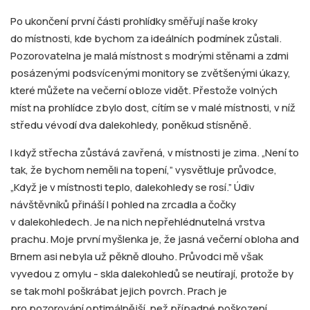
Po ukončení první části prohlídky směřují naše kroky
do místnosti, kde bychom za ideálních podmínek zůstali.
Pozorovatelna je malá místnost s modrými stěnami a zdmi
posázenými podsvícenými monitory se zvětšenými úkazy,
které můžete na večerní obloze vidět. Přestože volných
míst na prohlídce zbylo dost, cítím se v malé místnosti, v níž
středu vévodí dva dalekohledy, poněkud stísněně.
I když střecha zůstává zavřená, v místnosti je zima. „Není to
tak, že bychom neměli na topení,” vysvětluje průvodce,
„Když je v místnosti teplo, dalekohledy se rosí.” Údiv
návštěvníků přináší I pohled na zrcadla a čočky
v dalekohledech. Je na nich nepřehlédnutelná vrstva
prachu. Moje první myšlenka je, že jasná večerní obloha and
Brnem asi nebyla už pěkně dlouho. Průvodci mě však
vyvedou z omylu - skla dalekohledů se neutírají, protože by
se tak mohl poškrábat jejich povrch. Prach je
pro pozorování optimálnější, než případné poškození