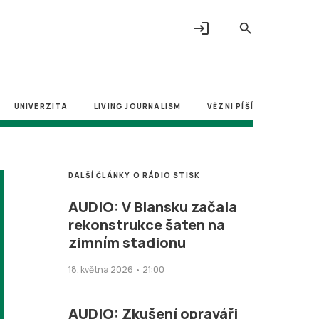
login
search
UNIVERZITA
LIVING JOURNALISM
VĚZNI PÍŠÍ
DALŠÍ ČLÁNKY O RÁDIO STISK
AUDIO: V Blansku začala
rekonstrukce šaten na
zimním stadionu
18. května 2026 • 21:00
AUDIO: Zkušení opraváři