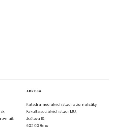
ADRESA
Katedra mediálních studií a žurnalistiky,
isk,
Fakulta sociálních studií MU,
a e-mail:
Joštova 10,
602 00 Brno