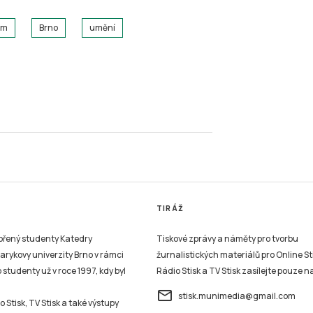
um
Brno
umění
TIRÁŽ
vořený studenty Katedry
Tiskové zprávy a náměty pro tvorbu
sarykovy univerzity Brno v rámci
žurnalistických materiálů pro Online St
studenty už v roce 1997, kdy byl
Rádio Stisk a TV Stisk zasílejte pouze n
email
stisk.munimedia@gmail.com
 Stisk, TV Stisk a také výstupy