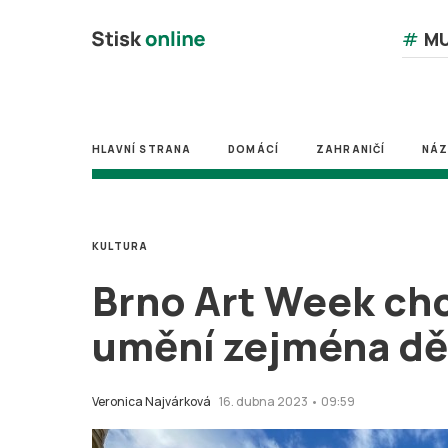
#
MU
HLAVNÍ STRANA
DOMÁCÍ
ZAHRANIČÍ
NÁ
KULTURA
Brno Art Week chce
umění zejména d
Veronica Najvárková
16. dubna 2023 • 09:59