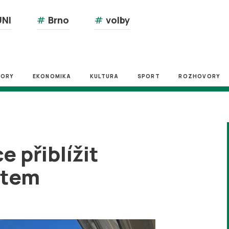
NI
#
Brno
#
volby
ZORY
EKONOMIKA
KULTURA
SPORT
ROZHOVORY
 přiblížit
ětem