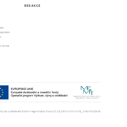
REDAKCE
dle
odajském
o
li formě
rzity do vzdělávání SIMU+ registrační číslo CZ.02.2.67/0.0/0.0/16_016/0002416.