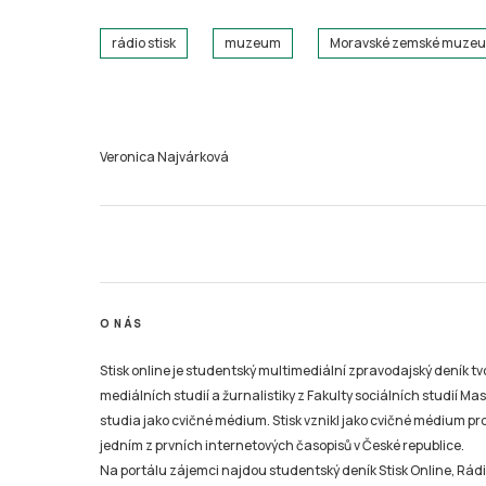
rádio stisk
muzeum
Moravské zemské muze
Veronica Najvárková
O NÁS
Stisk online je studentský multimediální zpravodajský deník t
mediálních studií a žurnalistiky z Fakulty sociálních studií Ma
studia jako cvičné médium. Stisk vznikl jako cvičné médium pro 
jedním z prvních internetových časopisů v České republice.
Na portálu zájemci najdou studentský deník Stisk Online, Rádio