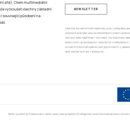
ní sítě). Cílem multimediální
může vyzkoušet všechny základní
NEWSLETTER
 i související působení na
dií.
Všechny žurnalistické materiály jsou zveřejněny po
stejných pravidel jako na kterémkoliv jiném zprav
serveru nebo například v novinách, rozhlasovém neb
televizním zpravodajství. Mazání už zveřejněných
žurnalistických příspěvků (ani jejich částí) v jakéko
není možné nyní ani v budoucnu.
Tento systém je financován v rámci realizace projektu Strategické investice Masarykovy unive