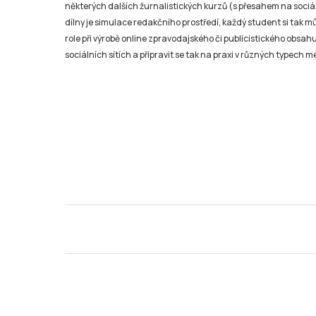
některých dalších žurnalistických kurzů (s přesahem na sociál
dílny je simulace redakčního prostředí, každý student si tak 
role při výrobě online zpravodajského či publicistického obsahu
sociálních sítích a připravit se tak na praxi v různých typech mé