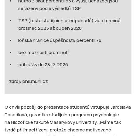
nutno získat percentil 65 a vyšší, uchazeči jsou
seřazeny podle výsledků TSP
TSP (testu studijních předpokladů) více termínů
prosinec 2025 až duben 2026
loňská hranice úspěšnosti: percentil 76
bez možnosti prominutí
přihlášky do 28. 2. 2026
zdroj: phil.muni.cz
O chvíli později do prezentace studentů vstupuje Jaroslava
Dosedlová, garantka studijního programu psychologie
na Filozofické fakultě Masarykovy univerzity. „Máme tak
tvrdé přijímací řízení, protože chceme motivované