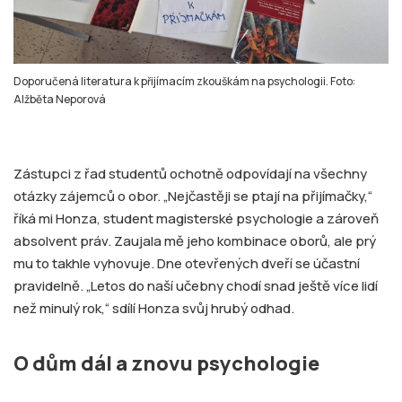
Doporučená literatura k přijímacím zkouškám na psychologii. Foto:
Alžběta Neporová
Zástupci z řad studentů ochotně odpovídají na všechny
otázky zájemců o obor. „Nejčastěji se ptají na přijímačky,“
říká mi Honza, student magisterské psychologie a zároveň
absolvent práv. Zaujala mě jeho kombinace oborů, ale prý
mu to takhle vyhovuje. Dne otevřených dveří se účastní
pravidelně. „Letos do naší učebny chodí snad ještě více lidí
než minulý rok,“ sdílí Honza svůj hrubý odhad.
O dům dál a znovu psychologie