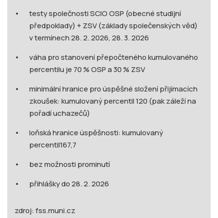
testy společnosti SCIO OSP (obecné studijní
předpoklady) + ZSV (základy společenských věd)
v termínech 28. 2. 2026, 28. 3. 2026
váha pro stanovení přepočteného kumulovaného
percentilu je 70 % OSP a 30 % ZSV
minimální hranice pro úspěšné složení přijímacích
zkoušek: kumulovaný percentil 120 (pak záleží na
pořadí uchazečů)
loňská hranice úspěšnosti: kumulovaný
percentil167,7
bez možnosti prominutí
přihlášky do 28. 2. 2026
zdroj: fss.muni.cz