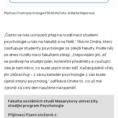
Přijímací řízení psychologie FSS MUNI Foto: Alžběta Neporová
„Často se nás uchazeči ptají na rozdíl mezi studiem
psychologie u nás na fakultě a na fildě,“ říká mi Ondra, který
zastupuje studenty psychologie ze zdejší fakulty. Podle něj
se dnes rozdíly mezi fakultami stírají. „Odpovídám jim, ať
se podívají na studijní plán, konkrétní předměty a vyučující,
zda je tam něco, co bude jejich srdci blíž. Každopádně vždy
jim zdůrazňuji – z obou kateder psychologie z vás bude
úplně stejný psycholog,“ odříkává Ondra to, co už má
zjevně za celý den naučené nazpaměť.
Fakulta sociálních studií Masarykovy univerzity,
studijní program Psychologie
Přijímací řízení složené z: