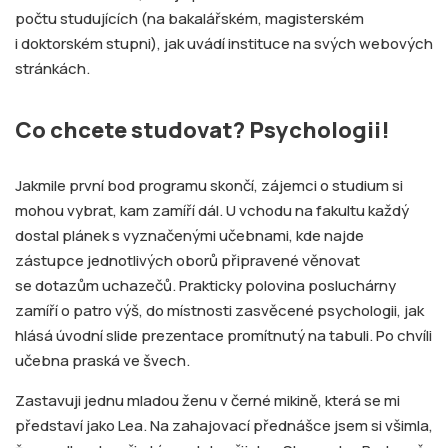
počtu studujících (na bakalářském, magisterském
i doktorském stupni), jak uvádí instituce na svých webových
stránkách.
Co chcete studovat? Psychologii!
Jakmile první bod programu skončí, zájemci o studium si
mohou vybrat, kam zamíří dál. U vchodu na fakultu každý
dostal plánek s vyznačenými učebnami, kde najde
zástupce jednotlivých oborů připravené věnovat
se dotazům uchazečů. Prakticky polovina posluchárny
zamíří o patro výš, do místnosti zasvěcené psychologii, jak
hlásá úvodní slide prezentace promítnutý na tabuli. Po chvíli
učebna praská ve švech.
Zastavuji jednu mladou ženu v černé mikině, která se mi
představí jako Lea. Na zahajovací přednášce jsem si všimla,