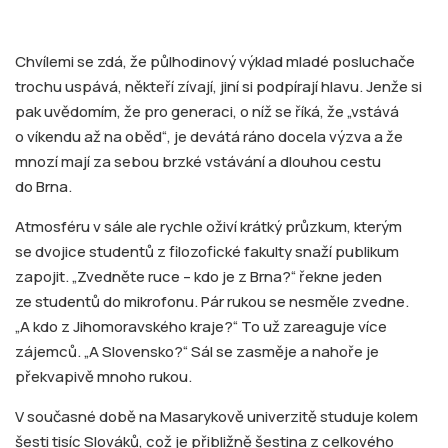
Chvílemi se zdá, že půlhodinový výklad mladé posluchače
trochu uspává, někteří zívají, jiní si podpírají hlavu. Jenže si
pak uvědomím, že pro generaci, o níž se říká, že „vstává
o víkendu až na oběd“, je devátá ráno docela výzva a že
mnozí mají za sebou brzké vstávání a dlouhou cestu
do Brna.
Atmosféru v sále ale rychle oživí krátký průzkum, kterým
se dvojice studentů z filozofické fakulty snaží publikum
zapojit. „Zvedněte ruce – kdo je z Brna?“ řekne jeden
ze studentů do mikrofonu. Pár rukou se nesměle zvedne.
„A kdo z Jihomoravského kraje?“ To už zareaguje více
zájemců. „A Slovensko?“ Sál se zasměje a nahoře je
překvapivě mnoho rukou.
V současné době na Masarykově univerzitě studuje kolem
šesti tisíc Slováků, což je přibližně šestina z celkového