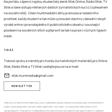
Na portálu zájemci najdou studentský deník Stisk Online, Rádio Stisk, TV
Stisk a také výstupy některých dalších žurnalistických kurzů (s přesahem
na sociální sítě). Cílem multimediální dílny je simulace redakčního
prostředí, každý student si tak může vyzkoušet všechny základní role při
výrobě online zpravodajského či publicistického obsahu i související
působení na sociálních sítích a připravit se tak na praxi v různých typech
médií.
TIRÁŽ
Tiskové zprávy a náměty pro tvorbu žurnalistických materiálů pro Online
Stisk, Rádio Stisk a TV Stisk zasílejte pouze na e-mail:
email
stisk.munimedia@gmail.com
NEWSLETTER
Všechny žurnalistické materiály jsou zveřejněny podle stejných pravidel jako na kterémkoliv
jiném zpravodajském serveru nebo například v novinách, rozhlasovém nebo televizním
zpravodajství. Mazání už zveřejněných žurnalistických příspěvků (ani jejich částí) v jakékoli