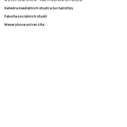
Katedra mediálních studií a žurnalistiky
Fakulta sociálních studií
Masarykova univerzita