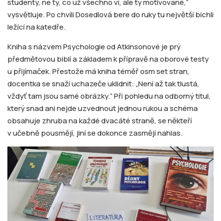
studenty, ne ty, co už všechno ví, ale ty motivované,“
vysvětluje. Po chvíli Dosedlová bere do ruky tu největší bichli
ležící na katedře.
Kniha s názvem Psychologie od Atkinsonové je prý
předmětovou biblí a základem k přípravě na oborové testy
u přijímaček. Přestože má kniha téměř osm set stran,
docentka se snaží uchazeče uklidnit: „Není až tak tlustá,
vždyť tam jsou samé obrázky.“ Při pohledu na odborný titul,
který snad ani nejde uzvednout jednou rukou a schéma
obsahuje zhruba na každé dvacáté straně, se někteří
v učebně pousmějí, jiní se dokonce zasmějí nahlas.