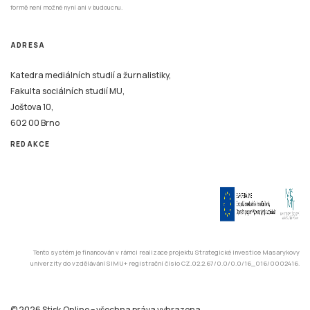
formě není možné nyní ani v budoucnu.
ADRESA
Katedra mediálních studií a žurnalistiky,
Fakulta sociálních studií MU,
Joštova 10,
602 00 Brno
REDAKCE
Tento systém je financován v rámci realizace projektu Strategické investice Masarykovy
univerzity do vzdělávání SIMU+ registrační číslo CZ.02.2.67/0.0/0.0/16_016/0002416.
© 2026 Stisk.Online – všechna práva vyhrazena