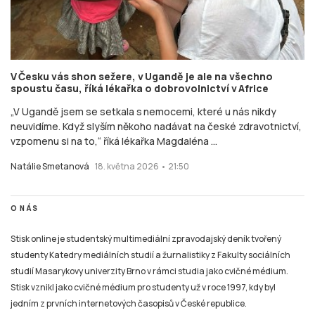
V Česku vás shon sežere, v Ugandě je ale na všechno
spoustu času, říká lékařka o dobrovolnictví v Africe
„V Ugandě jsem se setkala s nemocemi, které u nás nikdy
neuvidíme. Když slyším někoho nadávat na české zdravotnictví,
vzpomenu si na to,“ říká lékařka Magdaléna ...
Natálie Smetanová
18. května 2026 • 21:50
O NÁS
Stisk online je studentský multimediální zpravodajský deník tvořený
studenty Katedry mediálních studií a žurnalistiky z Fakulty sociálních
studií Masarykovy univerzity Brno v rámci studia jako cvičné médium.
Stisk vznikl jako cvičné médium pro studenty už v roce 1997, kdy byl
jedním z prvních internetových časopisů v České republice.