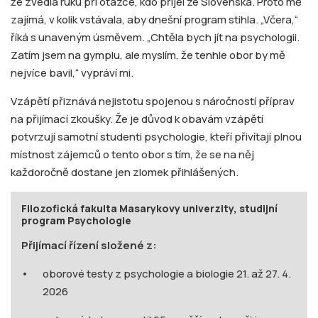
že zvedla ruku při otázce, kdo přijel ze Slovenska. Proto mě
zajímá, v kolik vstávala, aby dnešní program stihla. „Včera,“
říká s unaveným úsměvem. „Chtěla bych jít na psychologii.
Zatím jsem na gymplu, ale myslím, že tenhle obor by mě
nejvíce bavil,“ vypráví mi.
Vzápětí přiznává nejistotu spojenou s náročností příprav
na přijímací zkoušky. Že je důvod k obavám vzápětí
potvrzují samotní studenti psychologie, kteří přivítají plnou
místnost zájemců o tento obor s tím, že se na něj
každoročně dostane jen zlomek přihlášených.
Filozofická fakulta Masarykovy univerzity, studijní
program Psychologie
Přijímací řízení složené z:
oborové testy z psychologie a biologie 21. až 27. 4.
2026