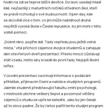
hodin na zdi se teprve blíží k devítce. Do lavic usedají mladí
lidé, nejčastěji z maturitních ročníků středních škol, kteří
se právě rozhodují o své budoucnosti. Open day, kde
se dozvědí více o tom, co jim může nabídnout druhá
největší vysoká škola v České republice, by jim mohl v této
volbě pomoci.
„Dobré ráno, pojďte dál. Tady vepředu jsou ještě volná
místa,“ vítá příchozí zájemce dvojice studentů a zahajuje
den otevřených dveří prezentací. Přesto mnozí zůstávají
stát vzadu, místo aby si sedli do první řady. Nejspíš školní
reflex.
V úvodní prezentaci zaznívají informace o podávání
přihlášek, přijímacím řízení a nabídce studijních programů.
Jakmile studenti představující fakultu zmíní psychologii,
v místnosti utichne veškerý šepot a pozornost většiny
zájemců o studiu se upře ke katedře. Jako by jen čekali,
až to slovo padne. Že by i letos patřil tento studijní program