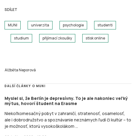
SDÍLET
MUNI
univerzita
psychologie
studenti
studium
přijímací zkoušky
stisk online
Alžběta Neporová
DALŠÍ ČLÁNKY O MUNI
Myslel si, že Berlín je depresívny. To je ale nakoniec veľký
mýtus, hovorí študent na Erasme
Niekoľkomesačný pobyt v zahraničí, stratenosť, osamelosť,
ale i dobrodružstvo a spoznávanie neznámych ľudí či kultúr – to
je možnosť, ktorú vysokoškolákom ...