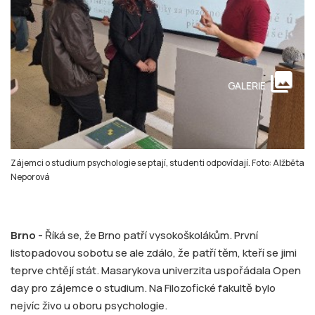
collections
GALERIE
Zájemci o studium psychologie se ptají, studenti odpovídají. Foto: Alžběta
Neporová
Brno -
Říká se, že Brno patří vysokoškolákům. První
listopadovou sobotu se ale zdálo, že patří těm, kteří se jimi
teprve chtějí stát. Masarykova univerzita uspořádala Open
day pro zájemce o studium. Na Filozofické fakultě bylo
nejvíc živo u oboru psychologie.