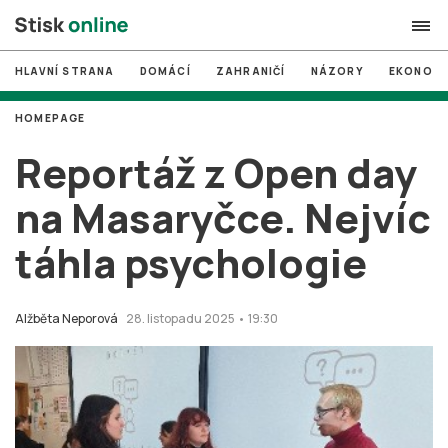
HLAVNÍ STRANA
DOMÁCÍ
ZAHRANIČÍ
NÁZORY
EKONOMI
search
HOMEPAGE
#
MUNI
Reportáž z Open day
#
Brno
na Masaryčce. Nejvíc
#
volby
táhla psychologie
login
PŘIHLÁSIT SE
Zapomněli jste heslo?
Alžběta Neporová
28. listopadu 2025 • 19:30
Založit nový účet