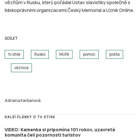
vězňům v Rusku, který pořádal Ústav slavistiky společně s
lidskoprávními organizacemi Český Memorial a Uznik Online.
SDÍLET
tv stisk
Rusko
MUNI
pomoc
pošta
věznice
Adriana Karbanová
DALŠÍ ČLÁNKY O TV STISK
VIDEO: Kamenka si pripomína 101 rokov, uzavretá
komunita čelí pozornosti turistov