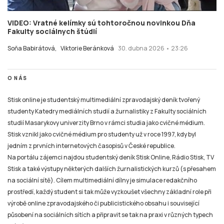
VIDEO: Vratné kelímky sú tohtoročnou novinkou Dňa
Fakulty sociálnych štúdií
Soňa Babirátová,
Viktorie Beránková
30. dubna 2026 • 23:26
O NÁS
Stisk online je studentský multimediální zpravodajský deník tvořený
studenty Katedry mediálních studií a žurnalistiky z Fakulty sociálních
studií Masarykovy univerzity Brno v rámci studia jako cvičné médium.
Stisk vznikl jako cvičné médium pro studenty už v roce 1997, kdy byl
jedním z prvních internetových časopisů v České republice.
Na portálu zájemci najdou studentský deník Stisk Online, Rádio Stisk, TV
Stisk a také výstupy některých dalších žurnalistických kurzů (s přesahem
na sociální sítě). Cílem multimediální dílny je simulace redakčního
prostředí, každý student si tak může vyzkoušet všechny základní role při
výrobě online zpravodajského či publicistického obsahu i související
působení na sociálních sítích a připravit se tak na praxi v různých typech