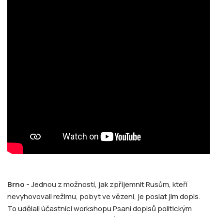
Brno -
Jednou z možností, jak zpříjemnit Rusům, kteří
nevyhovovali režimu, pobyt ve vězení, je poslat jim dopis.
To udělali účastnící workshopu Psaní dopisů politickým