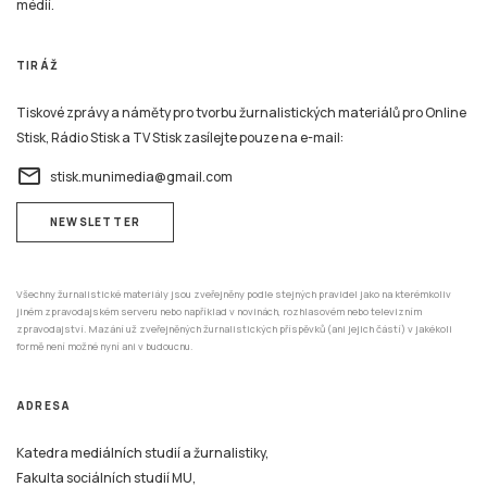
médií.
TIRÁŽ
Tiskové zprávy a náměty pro tvorbu žurnalistických materiálů pro Online
Stisk, Rádio Stisk a TV Stisk zasílejte pouze na e-mail:
email
stisk.munimedia@gmail.com
NEWSLETTER
Všechny žurnalistické materiály jsou zveřejněny podle stejných pravidel jako na kterémkoliv
jiném zpravodajském serveru nebo například v novinách, rozhlasovém nebo televizním
zpravodajství. Mazání už zveřejněných žurnalistických příspěvků (ani jejich částí) v jakékoli
formě není možné nyní ani v budoucnu.
ADRESA
Katedra mediálních studií a žurnalistiky,
Fakulta sociálních studií MU,