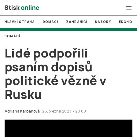
HLAVNÍ STRANA
DOMÁCÍ
ZAHRANIČÍ
NÁZORY
EKONOMI
search
DOMÁCÍ
#
MUNI
Lidé podpořili
#
Brno
psaním dopisů
#
volby
politické vězně v
login
PŘIHLÁSIT SE
Rusku
Zapomněli jste heslo?
Založit nový účet
Adriana Karbanová
26. března 2023 • 20:00