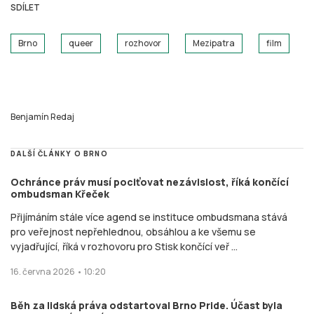
SDÍLET
Brno
queer
rozhovor
Mezipatra
film
Benjamín Redaj
DALŠÍ ČLÁNKY O BRNO
Ochránce práv musí pociťovat nezávislost, říká končící
ombudsman Křeček
Přijímáním stále více agend se instituce ombudsmana stává
pro veřejnost nepřehlednou, obsáhlou a ke všemu se
vyjadřující, říká v rozhovoru pro Stisk končící veř ...
16. června 2026 • 10:20
Běh za lidská práva odstartoval Brno Pride. Účast byla