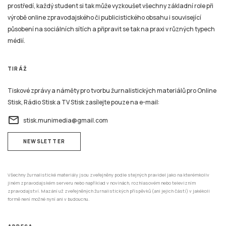
prostředí, každý student si tak může vyzkoušet všechny základní role při
výrobě online zpravodajského či publicistického obsahu i související
působení na sociálních sítích a připravit se tak na praxi v různých typech
médií.
TIRÁŽ
Tiskové zprávy a náměty pro tvorbu žurnalistických materiálů pro Online
Stisk, Rádio Stisk a TV Stisk zasílejte pouze na e-mail:
email
stisk.munimedia@gmail.com
NEWSLETTER
Všechny žurnalistické materiály jsou zveřejněny podle stejných pravidel jako na kterémkoliv
jiném zpravodajském serveru nebo například v novinách, rozhlasovém nebo televizním
zpravodajství. Mazání už zveřejněných žurnalistických příspěvků (ani jejich částí) v jakékoli
formě není možné nyní ani v budoucnu.