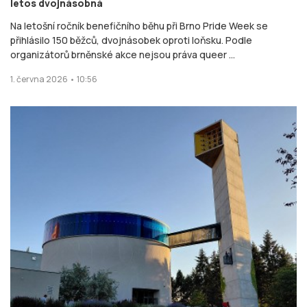
letos dvojnásobná
Na letošní ročník benefičního běhu při Brno Pride Week se
přihlásilo 150 běžců, dvojnásobek oproti loňsku. Podle
organizátorů brněnské akce nejsou práva queer ...
1. června 2026 • 10:56