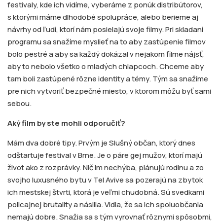
festivaly, kde ich vidíme, vyberáme z ponúk distribútorov,
s ktorými máme dlhodobé spolupráce, alebo berieme aj
návrhy od ľudí, ktorí nám posielajú svoje filmy. Pri skladaní
programu sa snažíme myslieť na to aby zastúpenie filmov
bolo pestré a aby sa každý dokázal v nejakom filme nájsť,
aby to nebolo všetko o mladých chlapcoch. Chceme aby
tam boli zastúpené rôzne identity a témy. Tým sa snažíme
pre nich vytvoriť bezpečné miesto, v ktorom môžu byť sami
sebou.
Aký film by ste mohli odporučiť?
Mám dva dobré tipy. Prvým je Slušný občan, ktorý dnes
odštartuje festival v Brne. Je o páre gej mužov, ktorí majú
život ako z rozprávky. Nič im nechýba, plánujú rodinu a zo
svojho luxusného bytu v Tel Avive sa pozerajú na zbytok
ich mestskej štvrti, ktorá je veľmi chudobná. Sú svedkami
policajnej brutality a násilia. Vidia, že sa ich spoluobčania
nemajú dobre. Snažia sa s tým vyrovnať rôznymi spôsobmi,