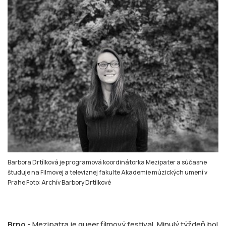
Barbora Drtílková je programová koordinátorka Mezipater a súčasne
študuje na Filmovej a televiznej fakulte Akademie múzických umení v
Prahe Foto: Archív Barbory Drtílkové
Brno -
Mezipatra je queer filmový festival. Minulý týždeň bol