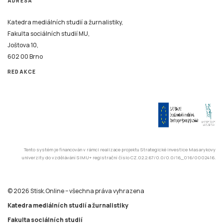
ADRESA
Katedra mediálních studií a žurnalistiky,
Fakulta sociálních studií MU,
Joštova 10,
602 00 Brno
REDAKCE
Tento systém je financován v rámci realizace projektu Strategické investice Masarykovy
univerzity do vzdělávání SIMU+ registrační číslo CZ.02.2.67/0.0/0.0/16_016/0002416.
© 2026 Stisk.Online – všechna práva vyhrazena
Katedra mediálních studií a žurnalistiky
Fakulta sociálních studií