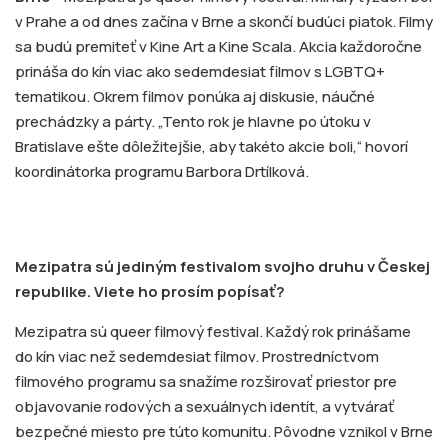
v Prahe a od dnes začína v Brne a skončí budúci piatok. Filmy
sa budú premiteť v Kine Art a Kine Scala. Akcia každoročne
prináša do kín viac ako sedemdesiat filmov s LGBTQ+
tematikou. Okrem filmov ponúka aj diskusie, náučné
prechádzky a párty. „Tento rok je hlavne po útoku v
Bratislave ešte dôležitejšie, aby takéto akcie boli,“ hovorí
koordinátorka programu Barbora Drtílková.
Mezipatra sú jediným festivalom svojho druhu v Českej
republike. Viete ho prosím popísať?
Mezipatra sú queer filmový festival. Každý rok prinášame
do kín viac než sedemdesiat filmov. Prostredníctvom
filmového programu sa snažíme rozširovať priestor pre
objavovanie rodových a sexuálnych identít, a vytvárať
bezpečné miesto pre túto komunitu. Pôvodne vznikol v Brne