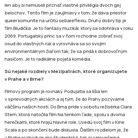
len aby si nemuseli priznať vlastné privilégia dvoch gej
belochov. Tento film je zaujímavý v tom, že dáva priestor
queer komunite na určitú sebareflexiu. Druhý dobrý tip je
film Bludička. Je to fantasy muzikál, ktorý sa odohráva v roku
2069. Portugalský princ sa v ňom rozhodne zobrať svoj
osud do vlastných rúk a vyrovnáva sa so svojim
environmentálnym žiaľom tak, že sa pridá k dobrovoľným
hasičom. Je to radikálne pojatá komédia.
Sú nejaké rozdiely v Mezipatrách, ktoré organizujete
v Prahe a v Brne?
Filmový program je rovnaký. Podujatia sa líšia len
v sprievodných akciách a aj tým, že do Prahy pozývame
väčšinu našich hostí. Do Brna príde v sobotu režisérka Clara
Stern, ktorá natočila film Na tenkom ľade, spolu s dvoma
herečkami, ktoré hrajú hlavné role. Uvedú svoj film v Kine
Scala a po skončení bude diskusia. Ďalším rozdielom je, že
v Prahe rozhoduje ako študentská, tak aj celovečerná