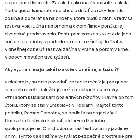
na prelome tisícročia. Začalo to ako malá komunitná akcia.
Partia queer kamarátov sa chcela držať za ruky, keď idú
do kina a pozerať sa na príbehy, ktoré budú o nich. Vtedy sa
festival volal Dúha nad Brnom a okrem filmov ponúkal aj
divadelné predstavenia. Postupom času sa vyvinul do jeho
súčasnej podoby a podarilo sa nám rozšíriť aj do Prahy.
V dnešnej dobe už festival začína v Prahe a potom v Brne.
V oboch mestách trvá týždeň.
Aký význam majú takéto akcie v dnešnej situácií?
V niečom by sa dalo povedať, že tento ročník je pre queer
komunitu oveľa dôležitejší než predchádzajúce roky
vzhľadom k udalostiam posledných týždňov. Hlavne po tom
útoku, ktorý sa stal v Bratislave v Teplárni. Majiteľ tohto
podniku, Roman Samotný, sa podieľa na organizácií
filmového festivalu Inakosť, s ktorým dlhodobo
spolupracujeme. Oni chodia na náš festival a my jazdíme
k nim. Týmto sa snažíme vytvárať bezpečné prostredie pre