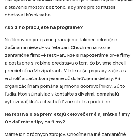
a stavanie mostov bez toho, aby sme pre to museli
obetovať kúsok seba.
Ako dlho pracujete na programe?
Na filmovom programe pracujeme takmer celoročne.
Začíname niekedy vo februári. Chodíme na rôzne
zahraničné filmové festivaly, kde si napozeráme prvé filmy
a postupne si robíme predstavu o tom, čo by sme chceli
premietať na Mezipatrách. V lete naše prípravy začínajú
vrcholiť a začiatkom jesene už dolaďujeme detaily. Pri
organizácií nám pomáha aj mnoho dobrovoľníkov. Sú to
ľudia, ktorí sú najviac v kontakte s divákmi, pomáhajú
vybavovať kiná a chystať rôzne akcie a podobne.
Na festivale sa premietajú celovečerné aj krátke filmy.
Odkiaľ máte tipy na filmy?
Máme ich z rôznych zdrojov. Chodíme na iné zahraničné