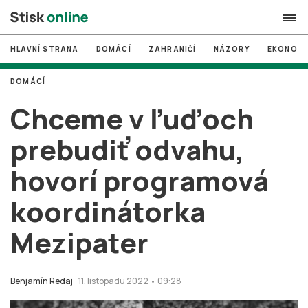
HLAVNÍ STRANA
DOMÁCÍ
ZAHRANIČÍ
NÁZORY
EKONOMI
search
DOMÁCÍ
#
MUNI
Chceme v ľuďoch
#
Brno
prebudiť odvahu,
#
volby
hovorí programová
login
PŘIHLÁSIT SE
koordinátorka
Zapomněli jste heslo?
Založit nový účet
Mezipater
Benjamín Redaj
11. listopadu 2022 • 09:28