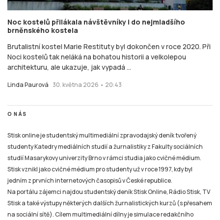
Noc kostelů přilákala návštěvníky i do nejmladšího
brněnského kostela
Brutalistní kostel Marie Restituty byl dokončen v roce 2020. Při
Noci kostelů tak neláká na bohatou historii a velkolepou
architekturu, ale ukazuje, jak vypadá ...
Linda Paurová
30. května 2026 • 20:43
O NÁS
Stisk online je studentský multimediální zpravodajský deník tvořený
studenty Katedry mediálních studií a žurnalistiky z Fakulty sociálních
studií Masarykovy univerzity Brno v rámci studia jako cvičné médium.
Stisk vznikl jako cvičné médium pro studenty už v roce 1997, kdy byl
jedním z prvních internetových časopisů v České republice.
Na portálu zájemci najdou studentský deník Stisk Online, Rádio Stisk, TV
Stisk a také výstupy některých dalších žurnalistických kurzů (s přesahem
na sociální sítě). Cílem multimediální dílny je simulace redakčního