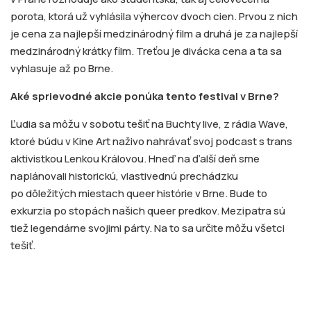
porota, ktorá už vyhlásila výhercov dvoch cien. Prvou z nich
je cena za najlepší medzinárodný film a druhá je za najlepší
medzinárodný krátky film.
Treťou je divácka cena a ta sa
vyhlasuje až po Brne.
Aké sprievodné akcie ponúka tento festival v Brne?
Ľudia sa môžu v sobotu tešiť na Buchty live, z rádia Wave,
ktoré búdu v Kine Art naživo nahrávať svoj podcast s trans
aktivistkou Lenkou Královou. Hneď na ďalší deň sme
naplánovali historickú, vlastivednú prechádzku
po dôležitých miestach queer histórie v Brne. Bude to
exkurzia po stopách našich queer predkov. Mezipatra sú
tiež legendárne svojimi párty. Na to sa určite môžu všetci
tešiť.