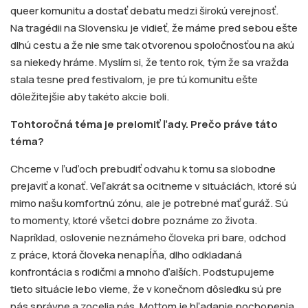
queer komunitu a dostať debatu medzi širokú verejnosť.
Na tragédii na Slovensku je vidieť, že máme pred sebou ešte
dlhú cestu a že nie sme tak otvorenou spoločnosťou na akú
sa niekedy hráme. Myslím si, že tento rok, tým že sa vražda
stala tesne pred festivalom, je pre tú komunitu ešte
dôležitejšie aby takéto akcie boli.
Tohtoročná téma je prelomiť ľady. Prečo práve táto
téma?
Chceme v ľuďoch prebudiť odvahu k tomu sa slobodne
prejaviť a konať. Veľakrát sa ocitneme v situáciách, ktoré sú
mimo našu komfortnú zónu, ale je potrebné mať guráž. Sú
to momenty, ktoré všetci dobre poznáme zo života.
Napríklad, oslovenie neznámeho človeka pri bare, odchod
z práce, ktorá človeka nenapĺňa, dlho odkladaná
konfrontácia s rodičmi a mnoho ďalších. Podstupujeme
tieto situácie lebo vieme, že v konečnom dôsledku sú pre
nás správne a zocelia nás. Mottom je hľadanie pochopenia