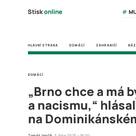
#
MU
HLAVNÍ STRANA
DOMÁCÍ
ZAHRANIČÍ
NÁ
DOMÁCÍ
„Brno chce a má b
a nacismu,“ hlása
na Dominikánské
Tomáš Jančík
5. října 2025 • 18:00