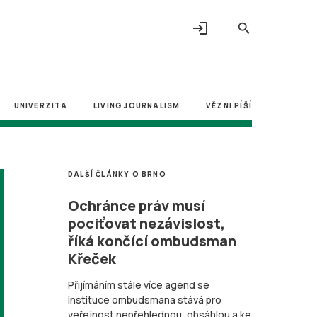
login
search
UNIVERZITA
LIVING JOURNALISM
VĚZNI PÍŠÍ
DALŠÍ ČLÁNKY O BRNO
Ochránce práv musí
pociťovat nezávislost,
říká končící ombudsman
Křeček
Přijímáním stále více agend se
instituce ombudsmana stává pro
veřejnost nepřehlednou, obsáhlou a ke