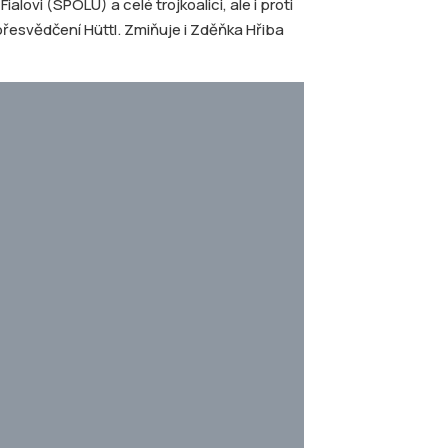
lovi (SPOLU) a celé trojkoalici, ale i proti
řesvědčení Hüttl. Zmiňuje i Zděňka Hřiba