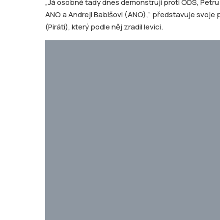
„Já osobně tady dnes demonstruji proti ODS, Petru Fia
ANO a Andreji Babišovi (ANO),“ představuje svoje p
(Piráti), který podle něj zradil levici.