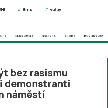
NI
#
Brno
#
volby
ZORY
EKONOMIKA
KULTURA
SPORT
ROZHOVORY
ýt bez rasismu
li demonstranti
m náměstí