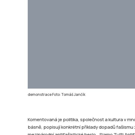
demonstrace Foto: Tomáš Jančík
Komentovaná je politika, společnost a kultura v mn
básně, popisují konkrétní příklady dopadů fašismu z
mezinárodní antifašistické heslo. „Siamo Tutti Anti