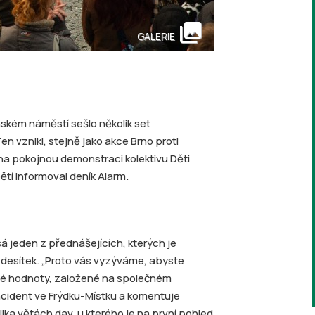
collections
GALERIE
ském náměstí sešlo několik set
en vznikl, stejně jako akce Brno proti
 na pokojnou demonstraci kolektivu Děti
ětí informoval deník Alarm.
sá jeden z přednášejících, kterých je
k desítek. „Proto vás vyzýváme, abyste
né hodnoty, založené na společném
ncident ve Frýdku-Místku a komentuje
ika větách dav, u kterého je na první pohled