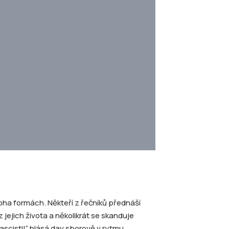
oha formách. Někteří z řečníků přednáší
 jejich života a několikrát se skanduje
fascisti!“ hlásá dav sborově v rytmu