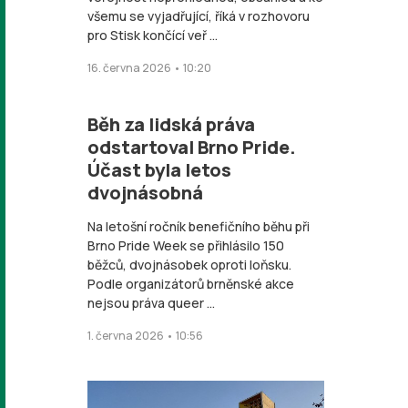
všemu se vyjadřující, říká v rozhovoru
pro Stisk končící veř ...
16. června 2026 • 10:20
Běh za lidská práva
odstartoval Brno Pride.
Účast byla letos
dvojnásobná
Na letošní ročník benefičního běhu při
Brno Pride Week se přihlásilo 150
běžců, dvojnásobek oproti loňsku.
Podle organizátorů brněnské akce
nejsou práva queer ...
1. června 2026 • 10:56