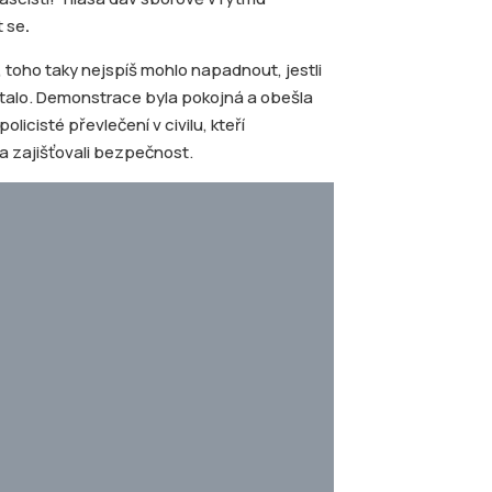
t se
.
, toho taky nejspíš mohlo napadnout, jestli
talo. Demonstrace byla pokojná a obešla
olicisté převlečení v civilu, kteří
 a zajišťovali bezpečnost.