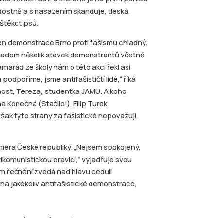
adostně a s nasazením skanduje, tleská,
 štěkot psů.
en demonstrace Brno proti fašismu chladný.
hadem několik stovek demonstrantů včetně
Kamarád ze školy nám o této akci řekl asi
a podpoříme, jsme antifašističtí lidé,“ říká
most, Tereza
,
studentka JAMU. A koho
a Konečná (Stačilo!), Filip Turek
ak tyto strany za fašistické nepovažují,
emiéra České republiky. „Nejsem spokojený,
ikomunistickou pravicí,“ vyjadřuje svou
m řečnění zvedá nad hlavu ceduli
 na jakékoliv antifašistické demonstrace,