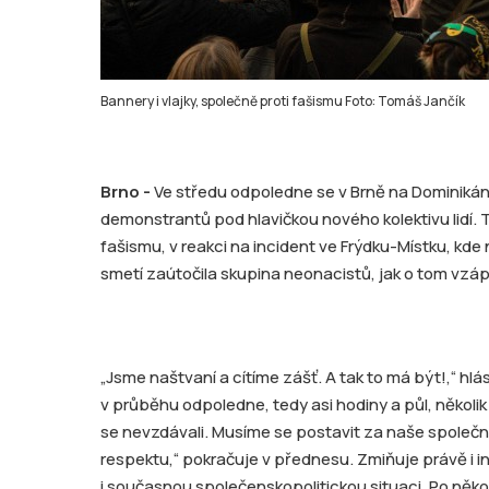
Bannery i vlajky, společně proti fašismu Foto: Tomáš Jančík
Brno -
Ve středu odpoledne se v Brně na Dominikán
demonstrantů pod hlavičkou nového kolektivu lidí. T
fašismu, v reakci na incident ve Frýdku-Místku, kde
smetí zaútočila skupina neonacistů, jak o tom vzáp
„Jsme naštvaní a cítíme zášť. A tak to má být!,“ hlá
v průběhu odpoledne, tedy asi hodiny a půl, několi
se nevzdávali. Musíme se postavit za naše společ
respektu,“ pokračuje v přednesu. Zmiňuje právě i i
i současnou společenskopolitickou situaci. Po někol