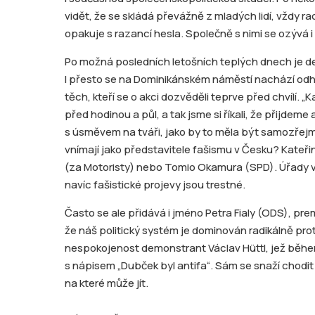
vidět, že se skládá převážně z mladých lidí, vždy r
opakuje s razancí hesla. Společně s nimi se ozývá i
Po možná posledních letošních teplých dnech je d
I přesto se na Dominikánském náměstí nachází od
těch, kteří se o akci dozvěděli teprve před chvílí. „
před hodinou a půl, a tak jsme si říkali, že přijdeme 
s úsměvem na tváři, jako by to měla být samozřej
vnímají jako představitele fašismu v Česku? Kateřin
(za Motoristy) nebo Tomio Okamura (SPD). Úřady vš
navíc fašistické projevy jsou trestné.
Často se ale přidává i jméno Petra Fialy (ODS), pr
že náš politický systém je dominován radikálně prot
nespokojenost demonstrant Václav Hüttl, jež běhe
s nápisem „Dubček byl antifa“. Sám se snaží chodit
na které může jít.