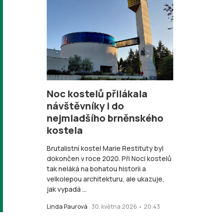
Noc kostelů přilákala
návštěvníky i do
nejmladšího brněnského
kostela
Brutalistní kostel Marie Restituty byl
dokončen v roce 2020. Při Noci kostelů
tak neláká na bohatou historii a
velkolepou architekturu, ale ukazuje,
jak vypadá ...
Linda Paurová
30. května 2026 • 20:43