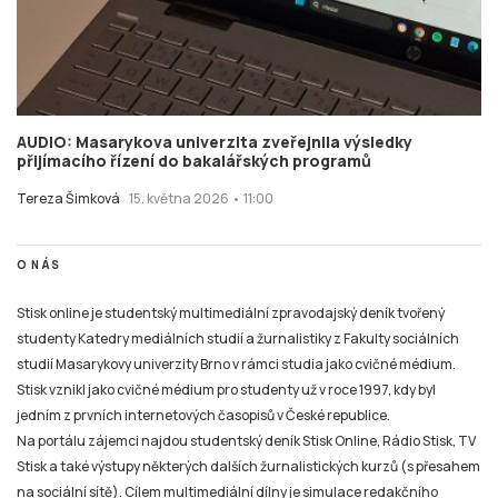
AUDIO: Masarykova univerzita zveřejnila výsledky
přijímacího řízení do bakalářských programů
Tereza Šimková
15. května 2026 • 11:00
O NÁS
Stisk online je studentský multimediální zpravodajský deník tvořený
studenty Katedry mediálních studií a žurnalistiky z Fakulty sociálních
studií Masarykovy univerzity Brno v rámci studia jako cvičné médium.
Stisk vznikl jako cvičné médium pro studenty už v roce 1997, kdy byl
jedním z prvních internetových časopisů v České republice.
Na portálu zájemci najdou studentský deník Stisk Online, Rádio Stisk, TV
Stisk a také výstupy některých dalších žurnalistických kurzů (s přesahem
na sociální sítě). Cílem multimediální dílny je simulace redakčního