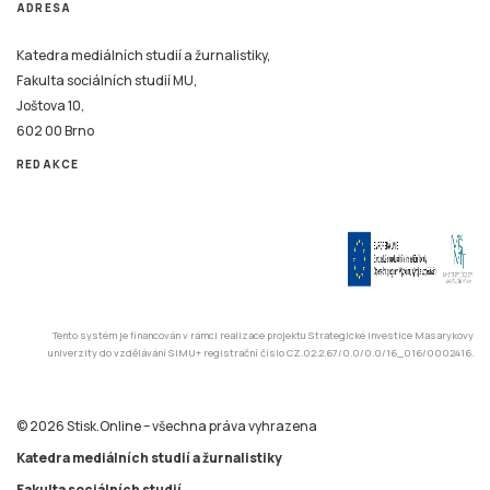
ADRESA
Katedra mediálních studií a žurnalistiky,
Fakulta sociálních studií MU,
Joštova 10,
602 00 Brno
REDAKCE
Tento systém je financován v rámci realizace projektu Strategické investice Masarykovy
univerzity do vzdělávání SIMU+ registrační číslo CZ.02.2.67/0.0/0.0/16_016/0002416.
© 2026 Stisk.Online – všechna práva vyhrazena
Katedra mediálních studií a žurnalistiky
Fakulta sociálních studií