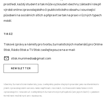
prostředí, každý student si tak může vyzkoušet všechny základní role při
výrobě online zpravodajského či publicistického obsahu i související
působení na sociálních sítích a připravit se tak na praxi v různých typech
médií.
TIRÁŽ
Tiskové zprávy a náměty pro tvorbu žurnalistických materiálů pro Online
Stisk, Rádio Stisk a TV Stisk zasílejte pouze na e-mail:
email
stisk.munimedia@gmail.com
NEWSLETTER
Všechny žurnalistické materiály jsou zveřejněny podle stejných pravidel jako na kterémkoliv
jiném zpravodajském serveru nebo například v novinách, rozhlasovém nebo televizním
zpravodajství. Mazání už zveřejněných žurnalistických příspěvků (ani jejich částí) v jakékoli
formě není možné nyní ani v budoucnu.