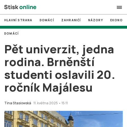
HLAVNÍ STRANA
DOMÁCÍ
ZAHRANIČÍ
NÁZORY
EKONOMI
search
DOMÁCÍ
#
MUNI
Pět univerzit, jedna
#
Brno
rodina. Brněnští
#
volby
studenti oslavili 20.
login
PŘIHLÁSIT SE
ročník Majálesu
Zapomněli jste heslo?
Založit nový účet
Tina Stasiowská
11. května 2025 • 15:11