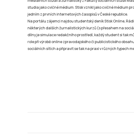
mediálních studií a žurnalistiky z Fakulty sociálních studií Ma
studia jako cvičné médium. Stisk vznikl jako cvičné médium pro 
jedním z prvních internetových časopisů v České republice.
Na portálu zájemci najdou studentský deník Stisk Online, Rádio
některých dalších žurnalistických kurzů (s přesahem na sociál
dílny je simulace redakčního prostředí, každý student si tak 
role při výrobě online zpravodajského či publicistického obsahu
sociálních sítích a připravit se tak na praxi v různých typech mé