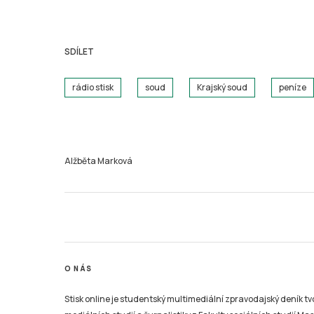
SDÍLET
rádio stisk
soud
Krajský soud
peníze
Alžběta Marková
O NÁS
Stisk online je studentský multimediální zpravodajský deník t