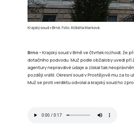
Krajský soud v Brně. Foto: Alžběta Marková
Brno -
Krajský soud v Brně ve čtvrtek rozhodl, že 
dotačního podvodu. Muž podle obžaloby uvedl při 
agentury nepravdivé údaje a získal tak neoprávněně 
později vrátil. Okresní soud v Prostějově mu za to ulo
Muž se proti verdiktu odvolal a krajský soud ho zpr