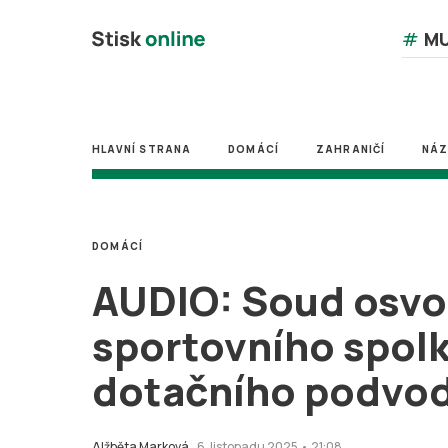
#
MU
HLAVNÍ STRANA
DOMÁCÍ
ZAHRANIČÍ
NÁ
DOMÁCÍ
AUDIO: Soud osvo
sportovního spol
dotačního podvo
Alžběta Marková
6. listopadu 2025 • 21:08