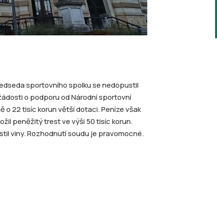
předseda sportovního spolku se nedopustil
žádosti o podporu od Národní sportovní
o 22 tisíc korun větší dotaci. Peníze však
žil peněžitý trest ve výši 50 tisíc korun.
ostil viny. Rozhodnutí soudu je pravomocné.