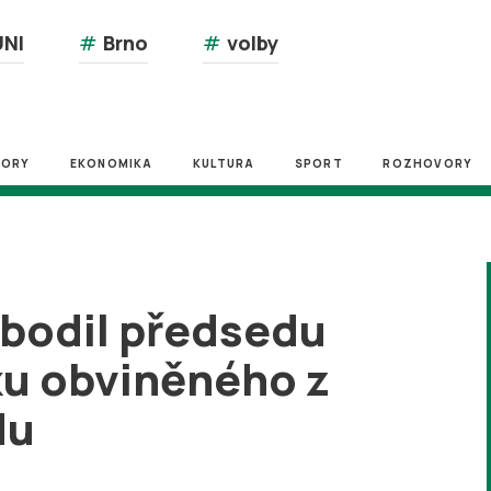
NI
#
Brno
#
volby
ZORY
EKONOMIKA
KULTURA
SPORT
ROZHOVORY
bodil předsedu
ku obviněného z
du