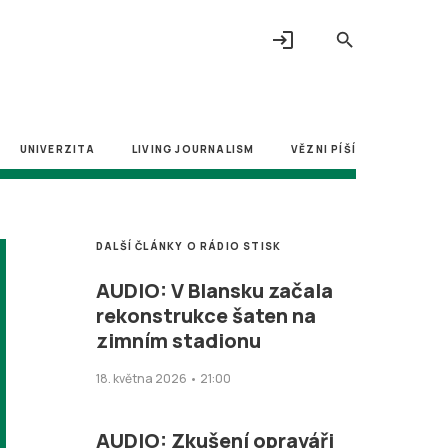
login
search
UNIVERZITA
LIVING JOURNALISM
VĚZNI PÍŠÍ
DALŠÍ ČLÁNKY O RÁDIO STISK
AUDIO: V Blansku začala
rekonstrukce šaten na
zimním stadionu
18. května 2026 • 21:00
AUDIO: Zkušení opraváři