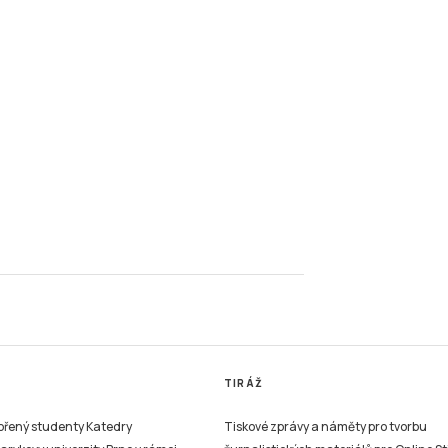
TIRÁŽ
vořený studenty Katedry
Tiskové zprávy a náměty pro tvorbu