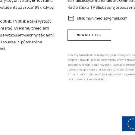
sarykovy univerzity Brno v rámci
žurnalistických materiálů pro Online St
studenty už v roce 1997, kdy byl
Rádio Stisk a TV Stisk zasílejte pouze n
email
stisk.munimedia@gmail.com
 Stisk, TV Stisk a také výstupy
ní sítě). Cílem multimediální
může vyzkoušet všechny základní
NEWSLETTER
 i související působení na
dií.
Všechny žurnalistické materiály jsou zveřejněny po
stejných pravidel jako na kterémkoliv jiném zprav
serveru nebo například v novinách, rozhlasovém neb
televizním zpravodajství. Mazání už zveřejněných
žurnalistických příspěvků (ani jejich částí) v jakéko
není možné nyní ani v budoucnu.