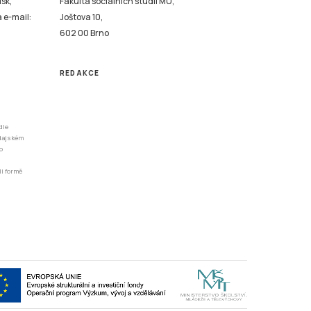
isk,
Fakulta sociálních studií MU,
a e-mail:
Joštova 10,
602 00 Brno
REDAKCE
dle
odajském
o
li formě