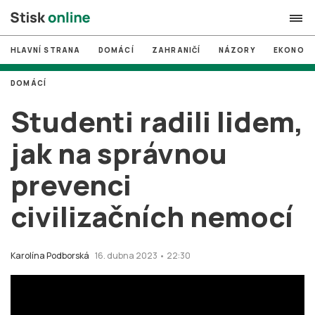
HLAVNÍ STRANA
DOMÁCÍ
ZAHRANIČÍ
NÁZORY
EKONOMI
search
DOMÁCÍ
#
MUNI
Studenti radili lidem,
#
Brno
jak na správnou
#
volby
prevenci
login
PŘIHLÁSIT SE
civilizačních nemocí
Zapomněli jste heslo?
Založit nový účet
Karolína Podborská
16. dubna 2023 • 22:30