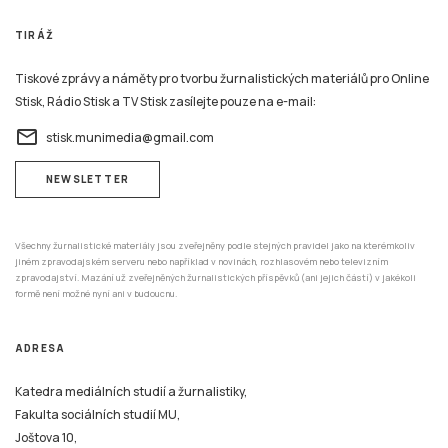
TIRÁŽ
Tiskové zprávy a náměty pro tvorbu žurnalistických materiálů pro Online
Stisk, Rádio Stisk a TV Stisk zasílejte pouze na e-mail:
email
stisk.munimedia@gmail.com
NEWSLETTER
Všechny žurnalistické materiály jsou zveřejněny podle stejných pravidel jako na kterémkoliv
jiném zpravodajském serveru nebo například v novinách, rozhlasovém nebo televizním
zpravodajství. Mazání už zveřejněných žurnalistických příspěvků (ani jejich částí) v jakékoli
formě není možné nyní ani v budoucnu.
ADRESA
Katedra mediálních studií a žurnalistiky,
Fakulta sociálních studií MU,
Joštova 10,