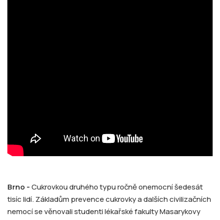
Brno -
Cukrovkou druhého typu ročně onemocní šedesát
tisíc lidí. Základům prevence cukrovky a dalších civilizačních
nemocí se věnovali studenti lékařské fakulty Masarykovy