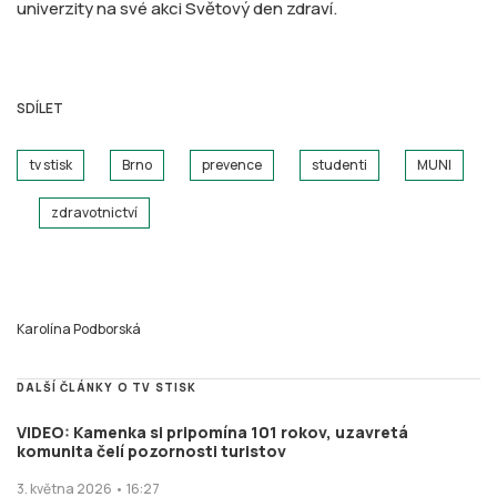
univerzity na své akci Světový den zdraví.
SDÍLET
tv stisk
Brno
prevence
studenti
MUNI
zdravotnictví
Karolína Podborská
DALŠÍ ČLÁNKY O TV STISK
VIDEO: Kamenka si pripomína 101 rokov, uzavretá
komunita čelí pozornosti turistov
3. května 2026 • 16:27