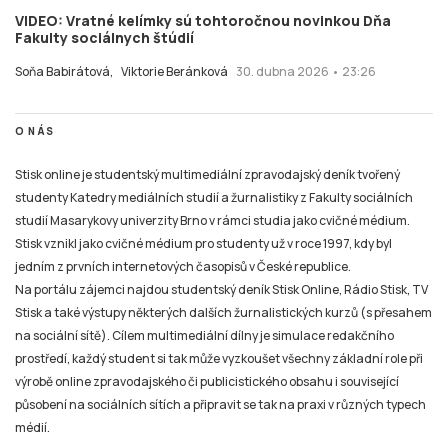
VIDEO: Vratné kelímky sú tohtoročnou novinkou Dňa
Fakulty sociálnych štúdií
Soňa Babirátová,
Viktorie Beránková
30. dubna 2026 • 23:26
O NÁS
Stisk online je studentský multimediální zpravodajský deník tvořený
studenty Katedry mediálních studií a žurnalistiky z Fakulty sociálních
studií Masarykovy univerzity Brno v rámci studia jako cvičné médium.
Stisk vznikl jako cvičné médium pro studenty už v roce 1997, kdy byl
jedním z prvních internetových časopisů v České republice.
Na portálu zájemci najdou studentský deník Stisk Online, Rádio Stisk, TV
Stisk a také výstupy některých dalších žurnalistických kurzů (s přesahem
na sociální sítě). Cílem multimediální dílny je simulace redakčního
prostředí, každý student si tak může vyzkoušet všechny základní role při
výrobě online zpravodajského či publicistického obsahu i související
působení na sociálních sítích a připravit se tak na praxi v různých typech
médií.