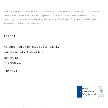
Všechny žurnalistické materiály jsou zveřejněny podle stejných pravidel jako na kterémkoliv
jiném zpravodajském serveru nebo například v novinách, rozhlasovém nebo televizním
zpravodajství. Mazání už zveřejněných žurnalistických příspěvků (ani jejich částí) v jakékoli
formě není možné nyní ani v budoucnu.
ADRESA
Katedra mediálních studií a žurnalistiky,
Fakulta sociálních studií MU,
Joštova 10,
602 00 Brno
REDAKCE