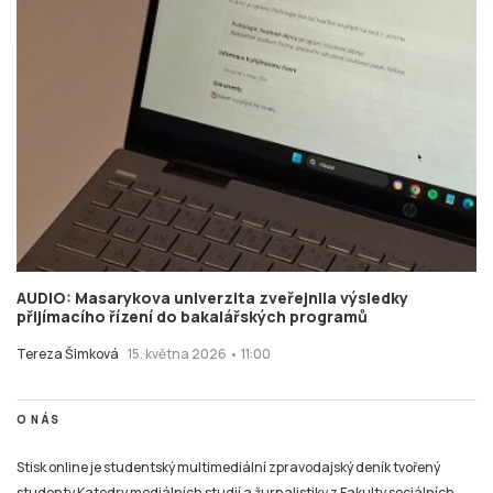
AUDIO: Masarykova univerzita zveřejnila výsledky
přijímacího řízení do bakalářských programů
Tereza Šimková
15. května 2026 • 11:00
O NÁS
Stisk online je studentský multimediální zpravodajský deník tvořený
studenty Katedry mediálních studií a žurnalistiky z Fakulty sociálních