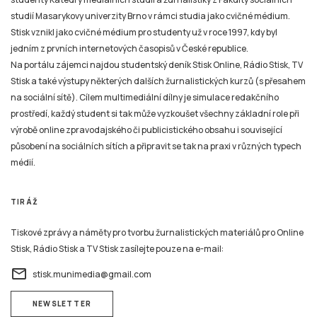
studií Masarykovy univerzity Brno v rámci studia jako cvičné médium.
Stisk vznikl jako cvičné médium pro studenty už v roce 1997, kdy byl
jedním z prvních internetových časopisů v České republice.
Na portálu zájemci najdou studentský deník Stisk Online, Rádio Stisk, TV
Stisk a také výstupy některých dalších žurnalistických kurzů (s přesahem
na sociální sítě). Cílem multimediální dílny je simulace redakčního
prostředí, každý student si tak může vyzkoušet všechny základní role při
výrobě online zpravodajského či publicistického obsahu i související
působení na sociálních sítích a připravit se tak na praxi v různých typech
médií.
TIRÁŽ
Tiskové zprávy a náměty pro tvorbu žurnalistických materiálů pro Online
Stisk, Rádio Stisk a TV Stisk zasílejte pouze na e-mail:
email
stisk.munimedia@gmail.com
NEWSLETTER