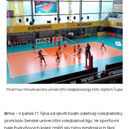
Final Four minulé sezóny univerzitní volejbalové ligy Foto: Vojtěch Čupa
Brno -
V pátek 17. října od devíti hodin odehrají volejbalistky
první kolo ženské univerzitní volejbalové ligy. Ve sportovní
hale Purkyňových kolejí změří síly týmy brněnských škol