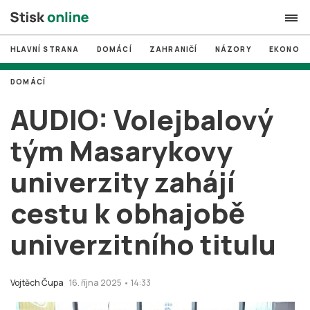
HLAVNÍ STRANA
DOMÁCÍ
ZAHRANIČÍ
NÁZORY
EKONOMI
search
DOMÁCÍ
#
MUNI
AUDIO: Volejbalový
#
Brno
tým Masarykovy
#
volby
univerzity zahájí
login
PŘIHLÁSIT SE
cestu k obhajobě
Zapomněli jste heslo?
Založit nový účet
univerzitního titulu
Vojtěch Čupa
16. října 2025 • 14:33