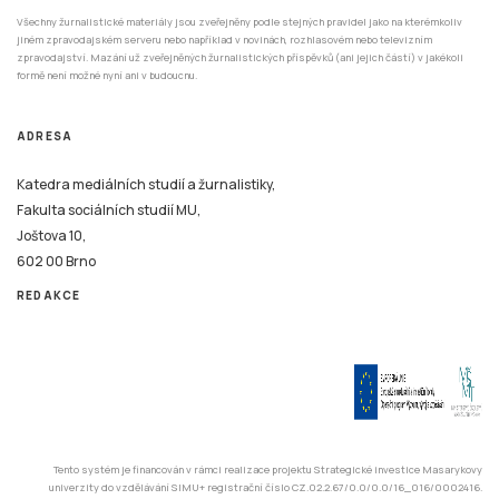
Všechny žurnalistické materiály jsou zveřejněny podle stejných pravidel jako na kterémkoliv
jiném zpravodajském serveru nebo například v novinách, rozhlasovém nebo televizním
zpravodajství. Mazání už zveřejněných žurnalistických příspěvků (ani jejich částí) v jakékoli
formě není možné nyní ani v budoucnu.
ADRESA
Katedra mediálních studií a žurnalistiky,
Fakulta sociálních studií MU,
Joštova 10,
602 00 Brno
REDAKCE
Tento systém je financován v rámci realizace projektu Strategické investice Masarykovy
univerzity do vzdělávání SIMU+ registrační číslo CZ.02.2.67/0.0/0.0/16_016/0002416.