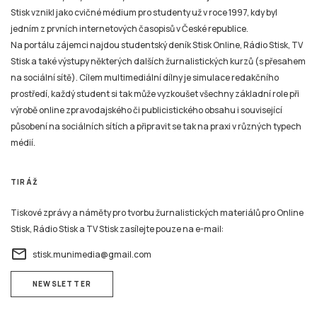
Stisk vznikl jako cvičné médium pro studenty už v roce 1997, kdy byl
jedním z prvních internetových časopisů v České republice.
Na portálu zájemci najdou studentský deník Stisk Online, Rádio Stisk, TV
Stisk a také výstupy některých dalších žurnalistických kurzů (s přesahem
na sociální sítě). Cílem multimediální dílny je simulace redakčního
prostředí, každý student si tak může vyzkoušet všechny základní role při
výrobě online zpravodajského či publicistického obsahu i související
působení na sociálních sítích a připravit se tak na praxi v různých typech
médií.
TIRÁŽ
Tiskové zprávy a náměty pro tvorbu žurnalistických materiálů pro Online
Stisk, Rádio Stisk a TV Stisk zasílejte pouze na e-mail:
email
stisk.munimedia@gmail.com
NEWSLETTER