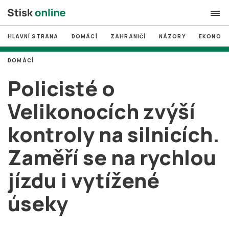
HLAVNÍ STRANA
DOMÁCÍ
ZAHRANIČÍ
NÁZORY
EKONOMI
search
DOMÁCÍ
#
MUNI
Policisté o
#
Brno
Velikonocích zvýší
#
volby
kontroly na silnicích.
login
PŘIHLÁSIT SE
Zaměří se na rychlou
Zapomněli jste heslo?
Založit nový účet
jízdu i vytížené
úseky