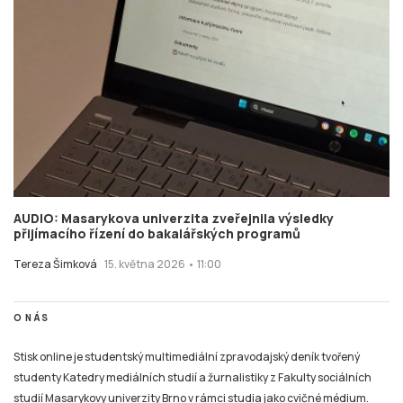
AUDIO: Masarykova univerzita zveřejnila výsledky
přijímacího řízení do bakalářských programů
Tereza Šimková
15. května 2026 • 11:00
O NÁS
Stisk online je studentský multimediální zpravodajský deník tvořený
studenty Katedry mediálních studií a žurnalistiky z Fakulty sociálních
studií Masarykovy univerzity Brno v rámci studia jako cvičné médium.