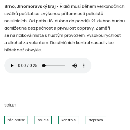
Brno, Jihomoravský kraj -
Řidiči musí během velikonočních
svátků počítat se zvýšenou přítomností policistů
na silnicích. Od pátku 18. dubna do pondělí 21. dubna budou
dohlížet na bezpečnost a plynulost dopravy. Zaměří
se na riziková místa s hustým provozem, vysokou rychlost
a alkohol za volantem. Do silničních kontrol nasadí více
hlídek než obvykle.
SDÍLET
rádio stisk
policie
kontrola
doprava