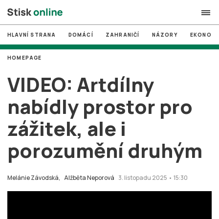
HLAVNÍ STRANA
DOMÁCÍ
ZAHRANIČÍ
NÁZORY
EKONOMI
search
HOMEPAGE
#
MUNI
VIDEO: Artdílny
#
Brno
nabídly prostor pro
#
volby
zážitek, ale i
login
PŘIHLÁSIT SE
porozumění druhým
Zapomněli jste heslo?
Založit nový účet
Melánie Závodská,
Alžběta Neporová
3. listopadu 2025 • 15:30