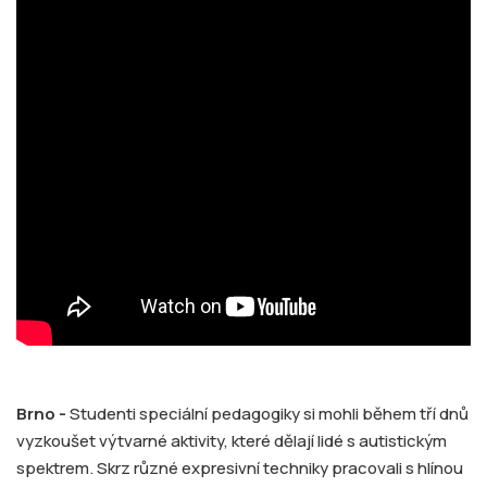
Brno -
Studenti speciální pedagogiky si mohli během tří dnů
vyzkoušet výtvarné aktivity, které dělají lidé s autistickým
spektrem. Skrz různé expresivní techniky pracovali s hlínou