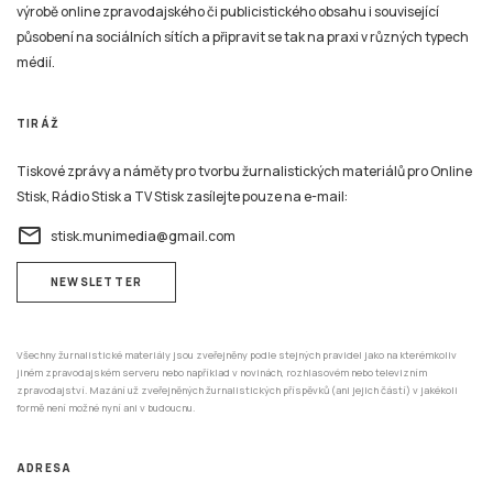
výrobě online zpravodajského či publicistického obsahu i související
působení na sociálních sítích a připravit se tak na praxi v různých typech
médií.
TIRÁŽ
Tiskové zprávy a náměty pro tvorbu žurnalistických materiálů pro Online
Stisk, Rádio Stisk a TV Stisk zasílejte pouze na e-mail:
email
stisk.munimedia@gmail.com
NEWSLETTER
Všechny žurnalistické materiály jsou zveřejněny podle stejných pravidel jako na kterémkoliv
jiném zpravodajském serveru nebo například v novinách, rozhlasovém nebo televizním
zpravodajství. Mazání už zveřejněných žurnalistických příspěvků (ani jejich částí) v jakékoli
formě není možné nyní ani v budoucnu.
ADRESA