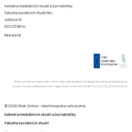
Katedra mediálních studií a žurnalistiky,
Fakulta sociálních studií MU,
Joštova 10,
602 00 Brno
REDAKCE
Tento systém je financován v rámci realizace projektu Strategické investice Masarykovy
univerzity do vzdělávání SIMU+ registrační číslo CZ.02.2.67/0.0/0.0/16_016/0002416.
© 2026 Stisk.Online – všechna práva vyhrazena
Katedra mediálních studií a žurnalistiky
Fakulta sociálních studií
Masarykova univerzita