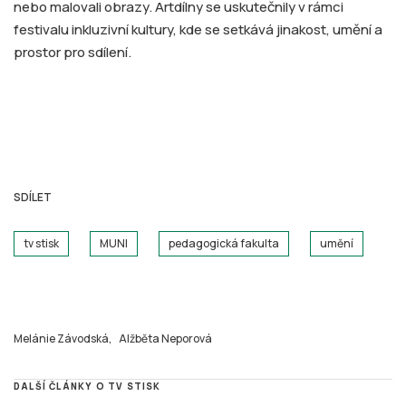
nebo malovali obrazy. Artdílny se uskutečnily v rámci
festivalu inkluzivní kultury, kde se setkává jinakost, umění a
prostor pro sdílení.
SDÍLET
tv stisk
MUNI
pedagogická fakulta
umění
Melánie Závodská,
Alžběta Neporová
DALŠÍ ČLÁNKY O TV STISK