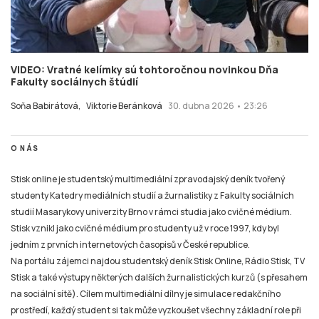
VIDEO: Vratné kelímky sú tohtoročnou novinkou Dňa
Fakulty sociálnych štúdií
Soňa Babirátová,
Viktorie Beránková
30. dubna 2026 • 23:26
O NÁS
Stisk online je studentský multimediální zpravodajský deník tvořený
studenty Katedry mediálních studií a žurnalistiky z Fakulty sociálních
studií Masarykovy univerzity Brno v rámci studia jako cvičné médium.
Stisk vznikl jako cvičné médium pro studenty už v roce 1997, kdy byl
jedním z prvních internetových časopisů v České republice.
Na portálu zájemci najdou studentský deník Stisk Online, Rádio Stisk, TV
Stisk a také výstupy některých dalších žurnalistických kurzů (s přesahem
na sociální sítě). Cílem multimediální dílny je simulace redakčního
prostředí, každý student si tak může vyzkoušet všechny základní role při