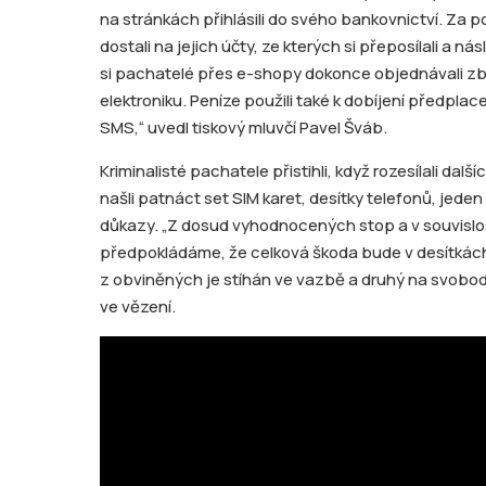
na stránkách přihlásili do svého bankovnictví. Za 
dostali na jejich účty, ze kterých si přeposílali a n
si pachatelé přes e-shopy dokonce objednávali zbož
elektroniku. Peníze použili také k dobíjení předplac
SMS,“ uvedl tiskový mluvčí Pavel Šváb.
Kriminalisté pachatele přistihli, když rozesílali da
našli patnáct set SIM karet, desítky telefonů, jeden 
důkazy. „Z dosud vyhodnocených stop a v souvislost
předpokládáme, že celková škoda bude v desítkách 
z obviněných je stíhán ve vazbě a druhý na svobo
ve vězení.