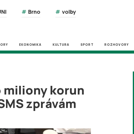
NI
#
Brno
#
volby
ZORY
EKONOMIKA
KULTURA
SPORT
ROZHOVORY
 o miliony korun
 SMS zprávám