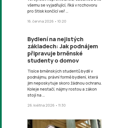
všemu se vyjadřující, říká v rozhovoru
pro Stisk končící veř ...
16. června 2026 • 10:20
Bydlení na nejistých
základech: Jak podnájem
připravuje brněnské
studenty o domov
Tisíce brněnských studentů bydlí v
podnájmu, právní formě bydlení, která
jim neposkytuje skoro žádnou ochranu.
Koleje nestačí, nájmy rostou a zákon
stojí na ...
26. května 2026 • 11:30