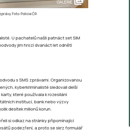
collections
GALERIE
právy. Foto: Policie ČR
alisté. U pachatelů našli patnáct set SIM
 podvody jim hrozí dvanáct let odnětí
z podvodu s SMS zprávami. Organizovanou
ných, kyberkriminalisté sledovali delší
arty, které používala k rozesílání
tních institucí, bank nebo výzvy
olik desítek milionů korun.
eli si odkaz na stránky připomínající
esátů podezření, a proto se skrz formulář