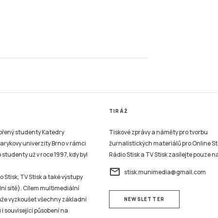
TIRÁŽ
vořený studenty Katedry
Tiskové zprávy a náměty pro tvorbu
sarykovy univerzity Brno v rámci
žurnalistických materiálů pro Online St
studenty už v roce 1997, kdy byl
Rádio Stisk a TV Stisk zasílejte pouze n
email
stisk.munimedia@gmail.com
 Stisk, TV Stisk a také výstupy
ní sítě). Cílem multimediální
může vyzkoušet všechny základní
NEWSLETTER
 i související působení na