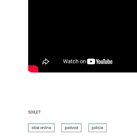
SDÍLET
stisk online
podvod
policie