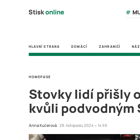
#
MU
HLAVNÍ STRANA
DOMÁCÍ
ZAHRANIČÍ
NÁ
HOMEPAGE
Stovky lidí přišly
kvůli podvodným
Anna Kučerová
28. listopadu 2024 • 14:59