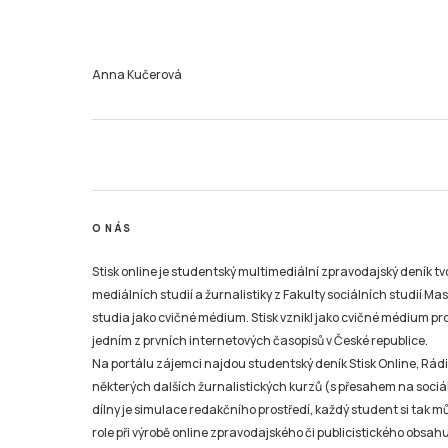
Anna Kučerová
O NÁS
Stisk online je studentský multimediální zpravodajský deník t
mediálních studií a žurnalistiky z Fakulty sociálních studií Ma
studia jako cvičné médium. Stisk vznikl jako cvičné médium pro 
jedním z prvních internetových časopisů v České republice.
Na portálu zájemci najdou studentský deník Stisk Online, Rádio
některých dalších žurnalistických kurzů (s přesahem na sociál
dílny je simulace redakčního prostředí, každý student si tak 
role při výrobě online zpravodajského či publicistického obsahu