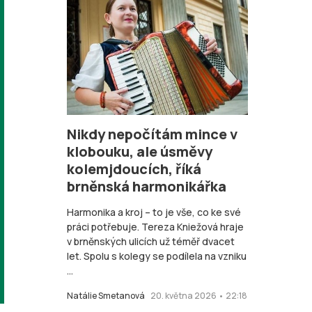
Nikdy nepočítám mince v
klobouku, ale úsměvy
kolemjdoucích, říká
brněnská harmonikářka
Harmonika a kroj – to je vše, co ke své
práci potřebuje. Tereza Kniežová hraje
v brněnských ulicích už téměř dvacet
let. Spolu s kolegy se podílela na vzniku
...
Natálie Smetanová
20. května 2026 • 22:18