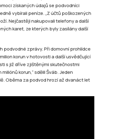
pomoci získaných údajů se podvodníci
ásledně vybírali peníze. „Z účtů poškozených
í. Nejčastěji nakupovali telefony a další
ených karet, ze kterých byly zasílány další
lších podvodné zprávy. Při domovní prohlídce
milion korun v hotovosti a další usvědčující
i s již dříve zjištěnými skutečnostmi
miliónů korun,“ sdělil Šváb. Jeden
dě. Oběma za podvod hrozí až dvanáct let