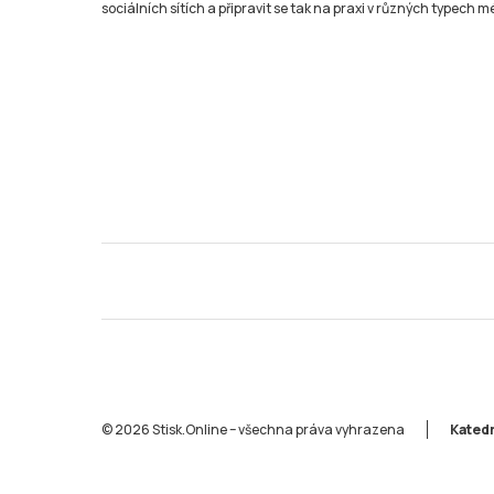
sociálních sítích a připravit se tak na praxi v různých typech mé
© 2026 Stisk.Online – všechna práva vyhrazena
Katedr