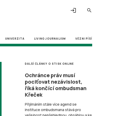
login
search
UNIVERZITA
LIVING JOURNALISM
VĚZNI PÍŠÍ
DALŠÍ ČLÁNKY O STISK ONLINE
Ochránce práv musí
pociťovat nezávislost,
říká končící ombudsman
Křeček
Přijímáním stále více agend se
instituce ombudsmana stává pro
veřejnost nepřehlednou, obsáhlou a ke