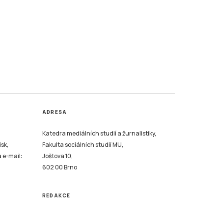
ADRESA
Katedra mediálních studií a žurnalistiky,
isk,
Fakulta sociálních studií MU,
a e-mail:
Joštova 10,
602 00 Brno
REDAKCE