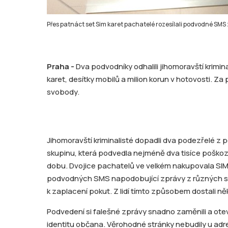
Přes patnáct set Sim karet pachatelé rozesílali podvodné SMS z
Praha -
Dva podvodníky odhalili jihomoravští krimin
karet, desítky mobilů a milion korun v hotovosti. Za
svobody.
Jihomoravští kriminalisté dopadli dva podezřelé 
skupinu, která podvedla nejméně dva tisíce poškoze
dobu. Dvojice pachatelů ve velkém nakupovala SIM k
podvodných SMS napodobující zprávy z různých stá
k zaplacení pokut. Z lidí tímto způsobem dostali něk
Podvedení si falešné zprávy snadno zaměnili a otevř
identitu občana. Věrohodné stránky nebudily u adr