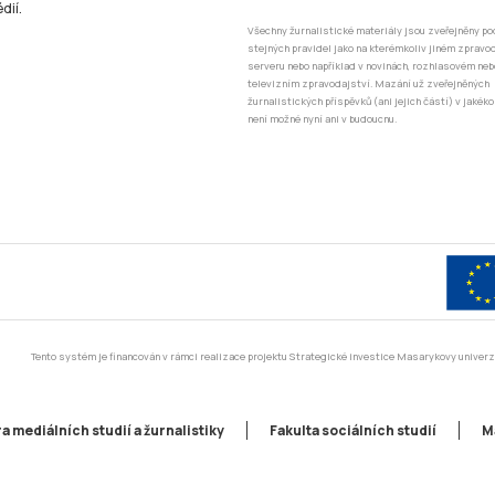
dií.
Všechny žurnalistické materiály jsou zveřejněny po
stejných pravidel jako na kterémkoliv jiném zprav
serveru nebo například v novinách, rozhlasovém neb
televizním zpravodajství. Mazání už zveřejněných
žurnalistických příspěvků (ani jejich částí) v jakéko
není možné nyní ani v budoucnu.
Tento systém je financován v rámci realizace projektu Strategické investice Masarykovy unive
a mediálních studií a žurnalistiky
Fakulta sociálních studií
M