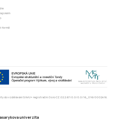
dle
odajském
o
li formě
rzity do vzdělávání SIMU+ registrační číslo CZ.02.2.67/0.0/0.0/16_016/0002416.
asarykova univerzita