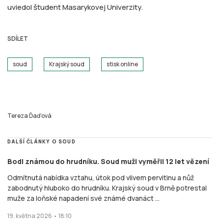
uviedol študent Masarykovej Univerzity.
SDÍLET
soud
Krajský soud
stisk online
Tereza Ďaďová
DALŠÍ ČLÁNKY O SOUD
Bodl známou do hrudníku. Soud muži vyměřil 12 let vězení
Odmítnutá nabídka vztahu, útok pod vlivem pervitinu a nůž
zabodnutý hluboko do hrudníku. Krajský soud v Brně potrestal
muže za loňské napadení své známé dvanáct ...
19. května 2026 • 18:10