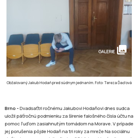
collections
GALERIE
Obžalovaný Jakub Hodaň pred súdnym jednaním. Foto: Tereza Ďaďová
Brno -
Dvadsaťtri ročnému Jakubovi Hodaňovi dnes sudca
uložil päťročnú podmienku za šírenie falošného čísla účtu na
pomoc ľuďom zasiahnutým tornádom na Morave. V prípade
jej porušenia pôjde Hodaň na tri roky za mreže Na sociálnu