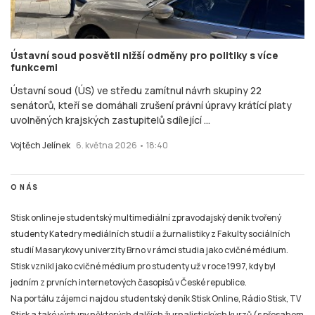
Ústavní soud posvětil nižší odměny pro politiky s více
funkcemi
Ústavní soud (ÚS) ve středu zamítnul návrh skupiny 22
senátorů, kteří se domáhali zrušení právní úpravy krátící platy
uvolněných krajských zastupitelů sdílející ...
Vojtěch Jelínek
6. května 2026 • 18:40
O NÁS
Stisk online je studentský multimediální zpravodajský deník tvořený
studenty Katedry mediálních studií a žurnalistiky z Fakulty sociálních
studií Masarykovy univerzity Brno v rámci studia jako cvičné médium.
Stisk vznikl jako cvičné médium pro studenty už v roce 1997, kdy byl
jedním z prvních internetových časopisů v České republice.
Na portálu zájemci najdou studentský deník Stisk Online, Rádio Stisk, TV
Stisk a také výstupy některých dalších žurnalistických kurzů (s přesahem