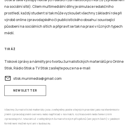
na sociální sítě). Cílem multimediální dílny je simulace redakčního
prostředí, každý student si tak může vyzkoušet všechny základní role při
výrobě online zpravodajského či publicistického obsahu i související
působení na sociálních sítích a připravit se tak na praxi v různých typech
médií.
TIRÁŽ
Tiskové zprávy a náměty pro tvorbu žurnalistických materiálů pro Online
Stisk, Rádio Stisk a TV Stisk zasílejte pouze na e-mail:
email
stisk.munimedia@gmail.com
NEWSLETTER
Všechny žurnalistické materiály jsou zveřejněny podle stejných pravidel jako na kterémkoliv
jiném zpravodajském serveru nebo například v novinách, rozhlasovém nebo televizním
zpravodajství. Mazání už zveřejněných žurnalistických příspěvků (ani jejich částí) v jakékoli
formě není možné nyní ani v budoucnu.