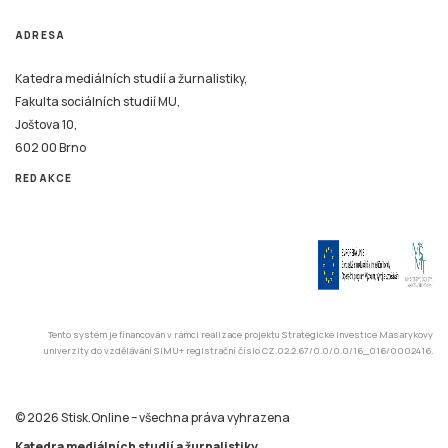
ADRESA
Katedra mediálních studií a žurnalistiky,
Fakulta sociálních studií MU,
Joštova 10,
602 00 Brno
REDAKCE
Tento systém je financován v rámci realizace projektu Strategické investice Masarykovy
univerzity do vzdělávání SIMU+ registrační číslo CZ.02.2.67/0.0/0.0/16_016/0002416.
© 2026 Stisk.Online – všechna práva vyhrazena
Katedra mediálních studií a žurnalistiky