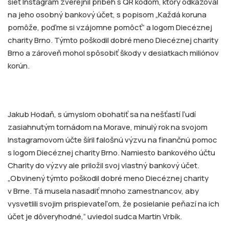
sieť Instagram zverejnil príbeh s QR kódom, ktorý odkazoval
na jeho osobný bankový účet, s popisom „Každá koruna
pomôže, poďme si vzájomne pomôcť“ a logom Diecéznej
charity Brno. Týmto poškodil dobré meno Diecéznej charity
Brno a zároveň mohol spôsobiť škody v desiatkach miliónov
korún.
Jakub Hodaň, s úmyslom obohatiť sa na nešťastí ľudí
zasiahnutým tornádom na Morave, minulý rok na svojom
Instagramovom účte šíril falošnú výzvu na finančnú pomoc
s logom Diecéznej charity Brno. Namiesto bankového účtu
Charity do výzvy ale priložil svoj vlastný bankový účet.
„Obvinený týmto poškodil dobré meno Diecéznej charity
v Brne. Tá musela nasadiť mnoho zamestnancov, aby
vysvetlili svojim prispievateľom, že posielanie peňazí na ich
účet je dôveryhodné,“ uviedol sudca Martin Vrbík.