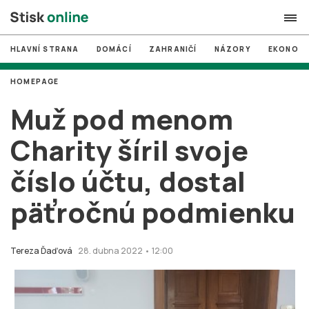
HLAVNÍ STRANA
DOMÁCÍ
ZAHRANIČÍ
NÁZORY
EKONOMI
search
HOMEPAGE
#
MUNI
Muž pod menom
#
Brno
Charity šíril svoje
#
volby
číslo účtu, dostal
login
PŘIHLÁSIT SE
päťročnú podmienku
Zapomněli jste heslo?
Založit nový účet
Tereza Ďaďová
28. dubna 2022 • 12:00