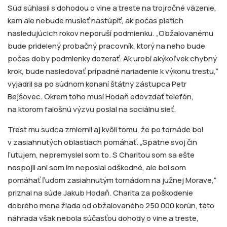
Súd súhlasil s dohodou o vine a treste na trojročné väzenie,
kam ale nebude musieť nastúpiť, ak počas piatich
nasledujúcich rokov neporuší podmienku. „Obžalovanému
bude pridelený probačný pracovník, ktorý na neho bude
počas doby podmienky dozerať. Ak urobí akýkoľvek chybný
krok, bude nasledovať prípadné nariadenie k výkonu trestu,“
vyjadril sa po súdnom konaní štátny zástupca Petr
Bejšovec. Okrem toho musí Hodaň odovzdať telefón,
na ktorom falošnú výzvu poslal na sociálnu sieť.
Trest mu sudca zmiernil aj kvôli tomu, že po tornáde bol
v zasiahnutých oblastiach pomáhať. „Spätne svoj čin
ľutujem, nepremyslel som to. S Charitou som sa ešte
nespojil ani som im neposlal odškodné, ale bol som
pomáhať ľudom zasiahnutým tornádom na južnej Morave,“
priznal na súde Jakub Hodaň. Charita za poškodenie
dobrého mena žiada od obžalovaného 250 000 korún, táto
náhrada však nebola súčasťou dohody o vine a treste,