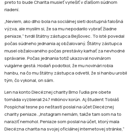
preto to bude Charita musieť vyriešiť v ďalšom súdnom
riadení.
„Neviem, ako dlho bola na sociálnej sieti dostupná falošná
výzva, ale myslím si, že sa mu nepodarilo vybrať žiadne
peniaze,“ tvrdil štátny zástupca Bejšovec. To isté povedal
počas súdneho jednania aj obžalovaný. Štátny zástupca
musel obžalovaného počas prestávky karhať za nevhodné
správanie. Počas jednania totiž ukazoval novinárom
vulgárne gestá. Hodaň podotkol, že mu novinári robia
hanbu, na čo mu štátny zástupca odvetil, že si hanbu urobil
tým, čo vykonal, on sám.
Len na konto Diecéznej charity Brno ľudia pre obete
tornáda vyzbierali 247 miliónov korún. Aj študent Tobiáš
Pospíchal tesne po neštastí poslal na účet Diecéznej
charity peniaze. „Instagram nemám, takže tam som na to
naraziť nemohol. Peniaze som poslal na účet, ktorý mala
Diecézna charita na svojej oficiálnej internetovej stránke,“