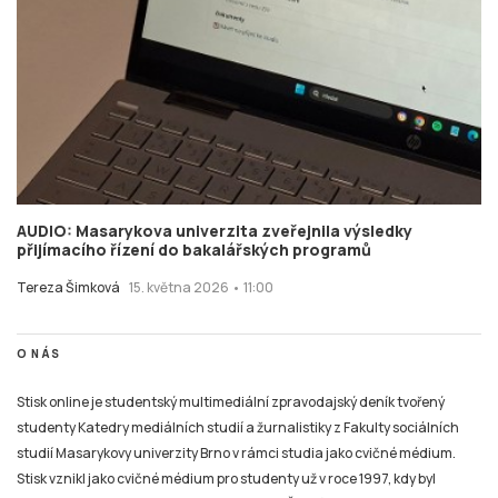
AUDIO: Masarykova univerzita zveřejnila výsledky
přijímacího řízení do bakalářských programů
Tereza Šimková
15. května 2026 • 11:00
O NÁS
Stisk online je studentský multimediální zpravodajský deník tvořený
studenty Katedry mediálních studií a žurnalistiky z Fakulty sociálních
studií Masarykovy univerzity Brno v rámci studia jako cvičné médium.
Stisk vznikl jako cvičné médium pro studenty už v roce 1997, kdy byl