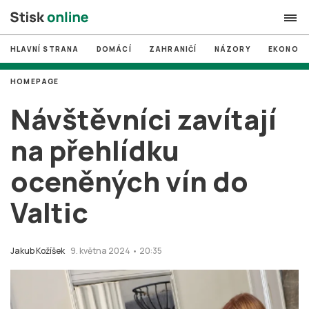
HLAVNÍ STRANA
DOMÁCÍ
ZAHRANIČÍ
NÁZORY
EKONOMI
search
HOMEPAGE
#
MUNI
Návštěvníci zavítají
#
Brno
na přehlídku
#
volby
oceněných vín do
login
PŘIHLÁSIT SE
Valtic
Zapomněli jste heslo?
Založit nový účet
Jakub Kožíšek
9. května 2024 • 20:35