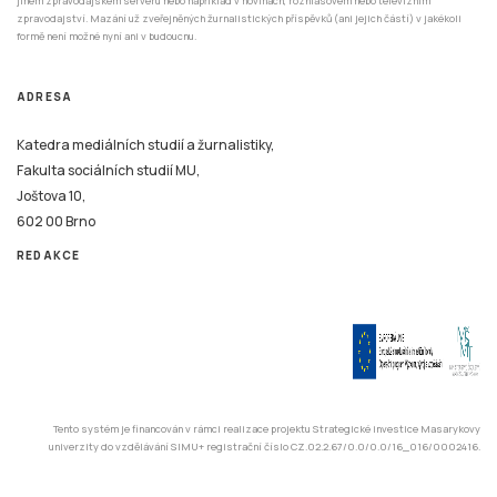
jiném zpravodajském serveru nebo například v novinách, rozhlasovém nebo televizním
zpravodajství. Mazání už zveřejněných žurnalistických příspěvků (ani jejich částí) v jakékoli
formě není možné nyní ani v budoucnu.
ADRESA
Katedra mediálních studií a žurnalistiky,
Fakulta sociálních studií MU,
Joštova 10,
602 00 Brno
REDAKCE
Tento systém je financován v rámci realizace projektu Strategické investice Masarykovy
univerzity do vzdělávání SIMU+ registrační číslo CZ.02.2.67/0.0/0.0/16_016/0002416.