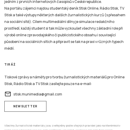
jedním z prvních internetových časopisů v České republice.
Na portálu zájemci najdou studentský deník Stisk Online, Rádio Stisk, TV
Stisk a také výstupy některých dalších žurnalistických kurzů (s přesahem
na sociální sítě). Cílem multimediální dílny je simulace redakčního
prostředí, každý student si tak může vyzkoušet všechny základní role při
výrobě online zpravodajského či publicistického obsahu i související
působení na sociálních sítích a připravit se tak na praxi v různých typech
médií.
TIRÁŽ
Tiskové zprávy a náměty pro tvorbu žurnalistických materiálů pro Online
Stisk, Rádio Stisk a TV Stisk zasílejte pouze na e-mail:
email
stisk.munimedia@gmail.com
NEWSLETTER
Všechny žurnalistické materiály jsou zveřejněny podle stejných pravidel jako na kterémkoliv