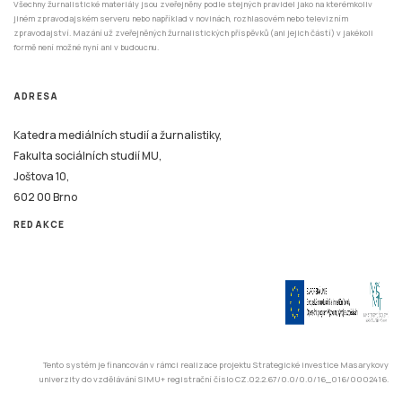
Všechny žurnalistické materiály jsou zveřejněny podle stejných pravidel jako na kterémkoliv
jiném zpravodajském serveru nebo například v novinách, rozhlasovém nebo televizním
zpravodajství. Mazání už zveřejněných žurnalistických příspěvků (ani jejich částí) v jakékoli
formě není možné nyní ani v budoucnu.
ADRESA
Katedra mediálních studií a žurnalistiky,
Fakulta sociálních studií MU,
Joštova 10,
602 00 Brno
REDAKCE
Tento systém je financován v rámci realizace projektu Strategické investice Masarykovy
univerzity do vzdělávání SIMU+ registrační číslo CZ.02.2.67/0.0/0.0/16_016/0002416.