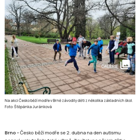
collections
GALERIE
Na akci Česko běží modře v Brně závodily děti z několika základních škol.
Foto: Štěpánka Juránková
Brno -
Česko běží modře se 2. dubna na den autismu