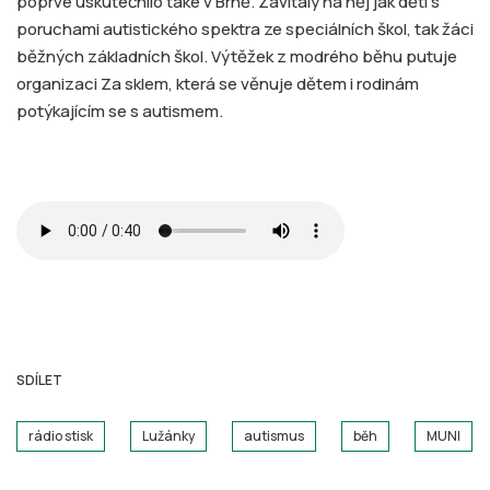
poprvé uskutečnilo také v Brně. Zavítaly na něj jak děti s
poruchami autistického spektra ze speciálních škol, tak žáci
běžných základních škol. Výtěžek z modrého běhu putuje
organizaci Za sklem, která se věnuje dětem i rodinám
potýkajícím se s autismem.
SDÍLET
rádio stisk
Lužánky
autismus
běh
MUNI