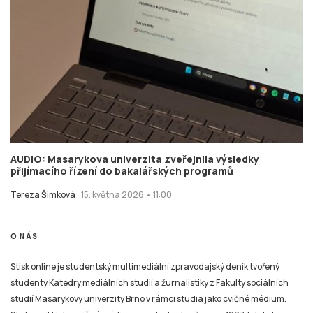
AUDIO: Masarykova univerzita zveřejnila výsledky
přijímacího řízení do bakalářských programů
Tereza Šimková
15. května 2026 • 11:00
O NÁS
Stisk online je studentský multimediální zpravodajský deník tvořený
studenty Katedry mediálních studií a žurnalistiky z Fakulty sociálních
studií Masarykovy univerzity Brno v rámci studia jako cvičné médium.