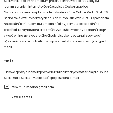
Stisk vznikl jako cvičné médium pro studenty už v roce 1997, kdy byl
jedním z prvních internetových časopisů v České republice.
Na portálu zájemci najdou studentský deník Stisk Online, Rádio Stisk, TV
Stisk a také výstupy některých dalších žurnalistických kurzů (s přesahem
na sociální sítě). Cílem multimediální dílny je simulace redakčního
prostředí, každý student si tak může vyzkoušet všechny základní role při
výrobě online zpravodajského či publicistického obsahu i související
působení na sociálních sítích a připravit se tak na praxi v různých typech
médií.
TIRÁŽ
Tiskové zprávy a náměty pro tvorbu žurnalistických materiálů pro Online
Stisk, Rádio Stisk a TV Stisk zasílejte pouze na e-mail:
email
stisk.munimedia@gmail.com
NEWSLETTER