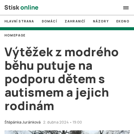
HLAVNÍ STRANA
DOMÁCÍ
ZAHRANIČÍ
NÁZORY
EKONOMI
search
HOMEPAGE
#
MUNI
Výtěžek z modrého
#
Brno
běhu putuje na
#
volby
podporu dětem s
login
PŘIHLÁSIT SE
autismem a jejich
Zapomněli jste heslo?
Založit nový účet
rodinám
Štěpánka Juránková
2. dubna 2024 • 19:00