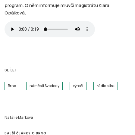
program. O něm informuje mluvčí magistrátu Klára
Opálková.
SDÍLET
Brno
náměstí Svodody
výročí
rádio stisk
Natálie Marková
DALŠÍ ČLÁNKY O BRNO