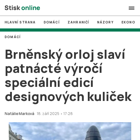
HLAVNÍ STRANA
DOMÁCÍ
ZAHRANIČÍ
NÁZORY
EKONOMI
search
DOMÁCÍ
#
MUNI
Brněnský orloj slaví
#
Brno
patnácté výročí
#
volby
speciální edicí
login
PŘIHLÁSIT SE
designových kuliček
Zapomněli jste heslo?
Založit nový účet
Natálie Marková
18. září 2025 • 17:28