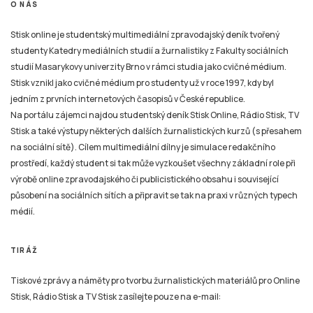
O NÁS
Stisk online je studentský multimediální zpravodajský deník tvořený
studenty Katedry mediálních studií a žurnalistiky z Fakulty sociálních
studií Masarykovy univerzity Brno v rámci studia jako cvičné médium.
Stisk vznikl jako cvičné médium pro studenty už v roce 1997, kdy byl
jedním z prvních internetových časopisů v České republice.
Na portálu zájemci najdou studentský deník Stisk Online, Rádio Stisk, TV
Stisk a také výstupy některých dalších žurnalistických kurzů (s přesahem
na sociální sítě). Cílem multimediální dílny je simulace redakčního
prostředí, každý student si tak může vyzkoušet všechny základní role při
výrobě online zpravodajského či publicistického obsahu i související
působení na sociálních sítích a připravit se tak na praxi v různých typech
médií.
TIRÁŽ
Tiskové zprávy a náměty pro tvorbu žurnalistických materiálů pro Online
Stisk, Rádio Stisk a TV Stisk zasílejte pouze na e-mail: