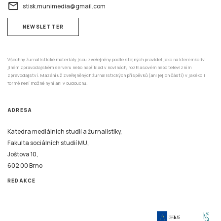
email
stisk.munimedia@gmail.com
NEWSLETTER
Všechny žurnalistické materiály jsou zveřejněny podle stejných pravidel jako na kterémkoliv
jiném zpravodajském serveru nebo například v novinách, rozhlasovém nebo televizním
zpravodajství. Mazání už zveřejněných žurnalistických příspěvků (ani jejich částí) v jakékoli
formě není možné nyní ani v budoucnu.
ADRESA
Katedra mediálních studií a žurnalistiky,
Fakulta sociálních studií MU,
Joštova 10,
602 00 Brno
REDAKCE