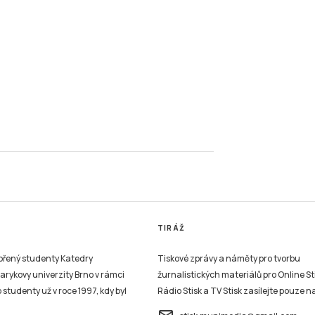
TIRÁŽ
vořený studenty Katedry
Tiskové zprávy a náměty pro tvorbu
sarykovy univerzity Brno v rámci
žurnalistických materiálů pro Online St
studenty už v roce 1997, kdy byl
Rádio Stisk a TV Stisk zasílejte pouze n