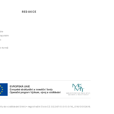
REDAKCE
dle
odajském
o
li formě
rzity do vzdělávání SIMU+ registrační číslo CZ.02.2.67/0.0/0.0/16_016/0002416.