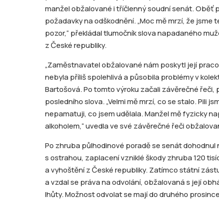
manžel obžalované i tříčlenný soudní senát. Oběť p
požadavky na odškodnění. „Moc mě mrzí, že jsme ten
pozor,“ překládal tlumočník slova napadaného muže
z České republiky.
„Zaměstnavatel obžalované nám poskytl její pracov
nebyla příliš spolehlivá a působila problémy v kole
Bartošová. Po tomto výroku začali závěrečné řeči,
posledního slova. „Velmi mě mrzí, co se stalo. Pili j
nepamatuji, co jsem udělala. Manžel mě fyzicky n
alkoholem,“ uvedla ve své závěrečné řeči obžalova
Po zhruba půlhodinové poradě se senát dohodnul na
s ostrahou, zaplacení vzniklé škody zhruba 120 tis
a vyhoštění z České republiky. Zatímco státní zás
a vzdal se práva na odvolání, obžalovaná s její obh
lhůty. Možnost odvolat se mají do druhého prosince