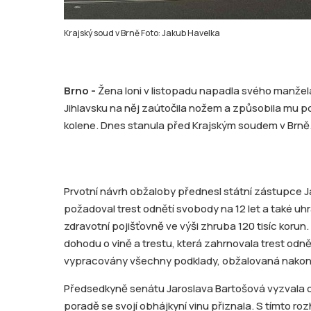
Krajský soud v Brně Foto: Jakub Havelka
Brno -
Žena loni v listopadu napadla svého manžela
Jihlavsku na něj zaútočila nožem a způsobila mu po
kolene. Dnes stanula před Krajským soudem v Brně
Prvotní návrh obžaloby přednesl státní zástupce 
požadoval trest odnětí svobody na 12 let a také 
zdravotní pojišťovně ve výši zhruba 120 tisíc korun.
dohodu o vině a trestu, která zahrnovala trest odně
vypracovány všechny podklady, obžalovaná nakone
Předsedkyně senátu Jaroslava Bartošová vyzvala ob
poradě se svojí obhájkyní vinu přiznala. S tímto r