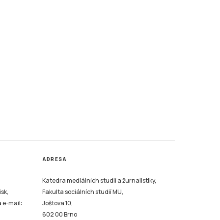
ADRESA
Katedra mediálních studií a žurnalistiky,
isk,
Fakulta sociálních studií MU,
a e-mail:
Joštova 10,
602 00 Brno