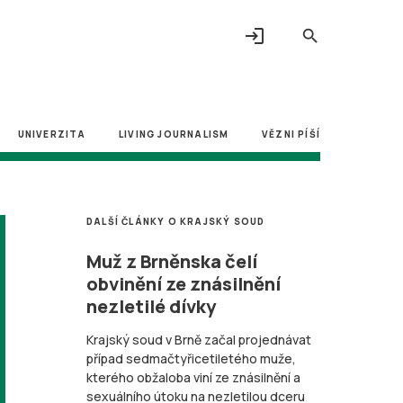
login
search
UNIVERZITA
LIVING JOURNALISM
VĚZNI PÍŠÍ
DALŠÍ ČLÁNKY O KRAJSKÝ SOUD
Muž z Brněnska čelí
obvinění ze znásilnění
nezletilé dívky
Krajský soud v Brně začal projednávat
případ sedmačtyřicetiletého muže,
kterého obžaloba viní ze znásilnění a
sexuálního útoku na nezletilou dceru