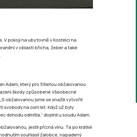
. V pokoji na ubytovně v Kostelci na
ranění v oblasti břicha, žeber a také
.
Jan Adam, který pro 55letou obžalovanou
uhrazení škody způsobené Všeobecné
 „S obžalovanou jsme se snažili vytvořit
tí svobody na osm let. Když už byly
c dohodu odmítla,“ doplnil u soudu Adam.
žalovanou, jestli přizná vinu. Ta po krátké
ozhodnutím souhlasil žalobce, napadený