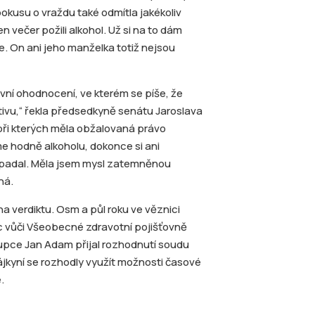
okusu o vraždu také odmítla jakékoliv
 večer požili alkohol. Už si na to dám
. On ani jeho manželka totiž nejsou
ní ohodnocení, ve kterém se píše, že
ktivu,“ řekla předsedkyně senátu Jaroslava
 při kterých měla obžalovaná právo
sme hodně alkoholu, dokonce si ani
apadal. Měla jsem mysl zatemněnou
ná.
 verdiktu. Osm a půl roku ve věznici
íc vůči Všeobecné zdravotní pojišťovně
tupce Jan Adam přijal rozhodnutí soudu
ájkyní se rozhodly využít možnosti časové
.