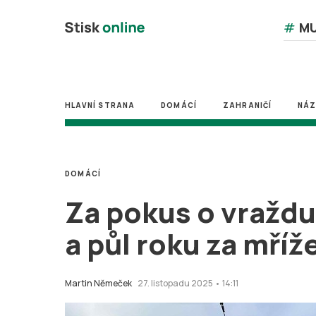
#
MU
HLAVNÍ STRANA
DOMÁCÍ
ZAHRANIČÍ
NÁ
DOMÁCÍ
Za pokus o vraždu
a půl roku za mříž
Martin Němeček
27. listopadu 2025 • 14:11