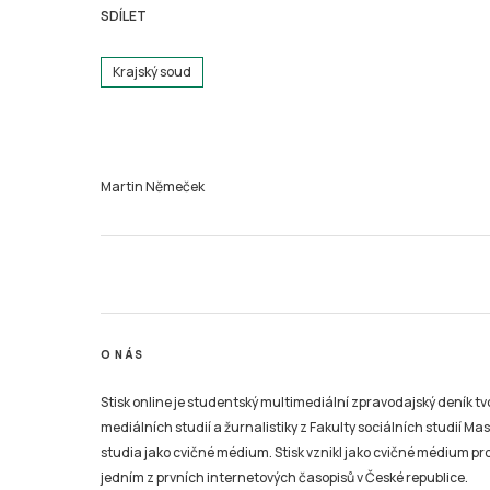
SDÍLET
Krajský soud
Martin Němeček
O NÁS
Stisk online je studentský multimediální zpravodajský deník t
mediálních studií a žurnalistiky z Fakulty sociálních studií Ma
studia jako cvičné médium. Stisk vznikl jako cvičné médium pro 
jedním z prvních internetových časopisů v České republice.