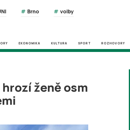
NI
#
Brno
#
volby
ZORY
EKONOMIKA
KULTURA
SPORT
ROZHOVORY
 hrozí ženě osm
emi