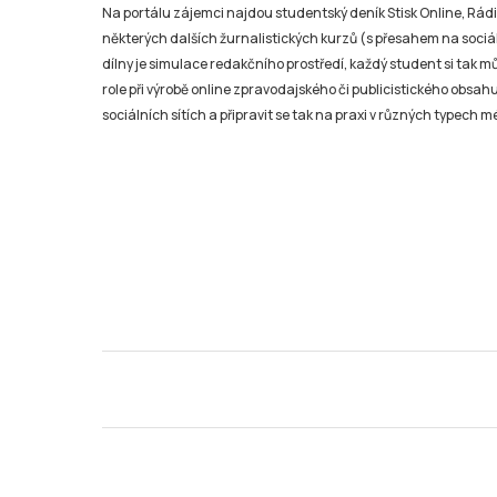
Na portálu zájemci najdou studentský deník Stisk Online, Rádio
některých dalších žurnalistických kurzů (s přesahem na sociál
dílny je simulace redakčního prostředí, každý student si tak 
role při výrobě online zpravodajského či publicistického obsahu
sociálních sítích a připravit se tak na praxi v různých typech mé