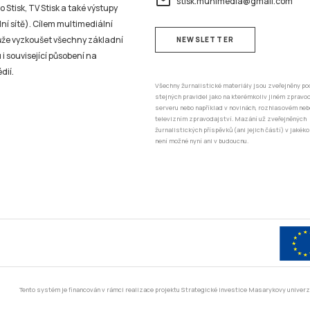
email
stisk.munimedia@gmail.com
 Stisk, TV Stisk a také výstupy
ní sítě). Cílem multimediální
může vyzkoušet všechny základní
NEWSLETTER
 i související působení na
dií.
Všechny žurnalistické materiály jsou zveřejněny po
stejných pravidel jako na kterémkoliv jiném zprav
serveru nebo například v novinách, rozhlasovém neb
televizním zpravodajství. Mazání už zveřejněných
žurnalistických příspěvků (ani jejich částí) v jakéko
není možné nyní ani v budoucnu.
Tento systém je financován v rámci realizace projektu Strategické investice Masarykovy unive