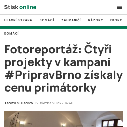
HLAVNÍ STRANA
DOMÁCÍ
ZAHRANIČÍ
NÁZORY
EKONOMI
search
DOMÁCÍ
#
MUNI
Fotoreportáž: Čtyři
#
Brno
projekty v kampani
#
volby
#PripravBrno získaly
login
PŘIHLÁSIT SE
cenu primátorky
Zapomněli jste heslo?
Založit nový účet
Tereza Müllerová
12. března 2023 • 14:46