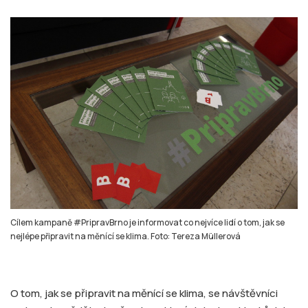
Cílem kampaně #PripravBrno je informovat co nejvíce lidí o tom, jak se
nejlépe připravit na měnící se klima. Foto: Tereza Müllerová
O tom, jak se připravit na měnící se klima, se návštěvníci