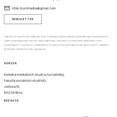
ADRESA
Katedra mediálních studií a žurnalistiky,
Fakulta sociálních studií MU,
Joštova 10,
602 00 Brno
REDAKCE
Tento systém je financován v rámci realizace projektu Strategické investice Masarykovy
univerzity do vzdělávání SIMU+ registrační číslo CZ.02.2.67/0.0/0.0/16_016/0002416.
© 2026 Stisk.Online – všechna práva vyhrazena
Katedra mediálních studií a žurnalistiky