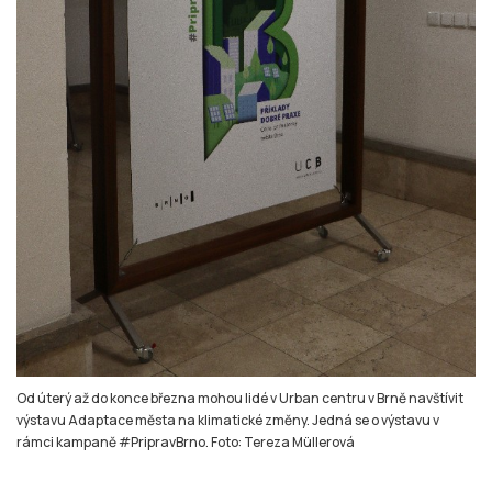
Od úterý až do konce března mohou lidé v Urban centru v Brně navštívit
výstavu Adaptace města na klimatické změny. Jedná se o výstavu v
rámci kampaně #PripravBrno. Foto: Tereza Müllerová