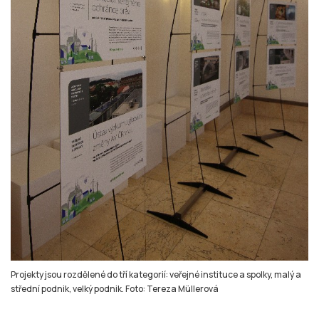
Projekty jsou rozdělené do tří kategorií: veřejné instituce a spolky, malý a
střední podnik, velký podnik. Foto: Tereza Müllerová