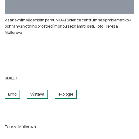
SDÍLET
Brno
výstava
ekologie
Tereza Müllerová
DALŠÍ ČLÁNKY O BRNO
Ochránce práv musí pociťovat nezávislost, říká končící
ombudsman Křeček
Přijímáním stále více agend se instituce ombudsmana stává
pro veřejnost nepřehlednou, obsáhlou a ke všemu se
vyjadřující, říká v rozhovoru pro Stisk končící veř ...
16. června 2026 • 10:20