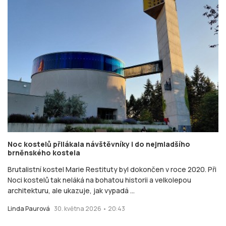
Noc kostelů přilákala návštěvníky i do nejmladšího
brněnského kostela
Brutalistní kostel Marie Restituty byl dokončen v roce 2020. Při
Noci kostelů tak neláká na bohatou historii a velkolepou
architekturu, ale ukazuje, jak vypadá ...
Linda Paurová
30. května 2026 • 20:43
O NÁS
Stisk online je studentský multimediální zpravodajský deník tvořený
studenty Katedry mediálních studií a žurnalistiky z Fakulty sociálních
studií Masarykovy univerzity Brno v rámci studia jako cvičné médium.
Stisk vznikl jako cvičné médium pro studenty už v roce 1997, kdy byl
jedním z prvních internetových časopisů v České republice.
Na portálu zájemci najdou studentský deník Stisk Online, Rádio Stisk, TV
Stisk a také výstupy některých dalších žurnalistických kurzů (s přesahem