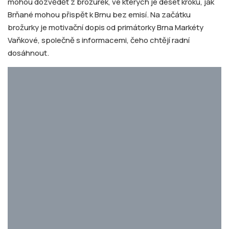
mohou dozvědět z brožurek, ve kterých je deset kroků, jak
Brňané mohou přispět k Brnu bez emisí. Na začátku
brožurky je motivační dopis od primátorky Brna Markéty
Vaňkové, společně s informacemi, čeho chtějí radní
dosáhnout.
Radní chtějí do roku 2030 snížit v Brně emise oxidu uhličitého alespoň o