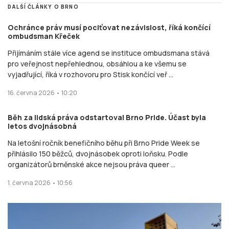
Běh za lidská práva odstartoval Brno Pride. Účast byla
letos dvojnásobná
Na letošní ročník benefičního běhu při Brno Pride Week se
přihlásilo 150 běžců, dvojnásobek oproti loňsku. Podle
organizátorů brněnské akce nejsou práva queer ...
1. června 2026 • 10:56