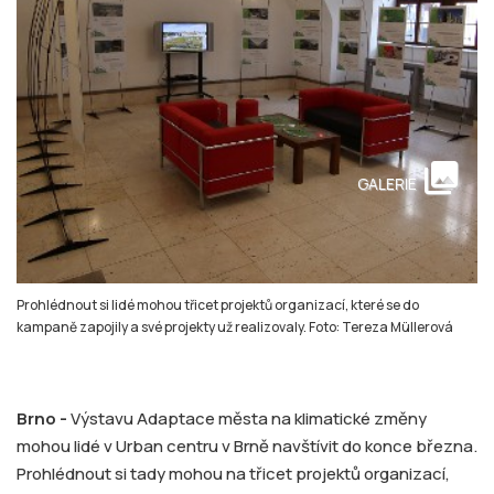
collections
GALERIE
Prohlédnout si lidé mohou třicet projektů organizací, které se do
kampaně zapojily a své projekty už realizovaly. Foto: Tereza Müllerová
Brno -
Výstavu Adaptace města na klimatické změny
mohou lidé v Urban centru v Brně navštívit do konce března.
Prohlédnout si tady mohou na třicet projektů organizací,