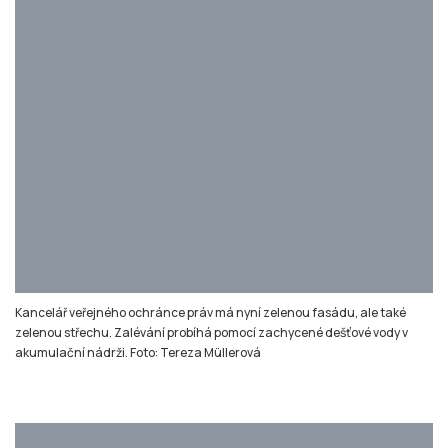
Kancelář veřejného ochránce práv má nyní zelenou fasádu, ale také
zelenou střechu. Zalévání probíhá pomocí zachycené dešťové vody v
akumulační nádrži. Foto: Tereza Müllerová
Jedním z projektů je také nákupní galerie na Šumavské ulici, kde vznikla