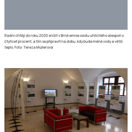
čtyřicet procent, a tím se připravit na dobu, kdy bude méně vody a větší
teplo. Foto: Tereza Müllerová
Prohlédnout si lidé mohou třicet projektů organizací, které se do
kampaně zapojily a své projekty už realizovaly. Foto: Tereza Müllerová