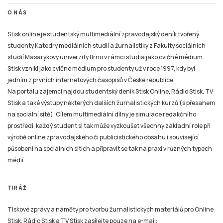
na sociální sítě). Cílem multimediální dílny je simulace redakčního
prostředí, každý student si tak může vyzkoušet všechny základní role při
výrobě online zpravodajského či publicistického obsahu i související
působení na sociálních sítích a připravit se tak na praxi v různých typech
médií.
TIRÁŽ
Tiskové zprávy a náměty pro tvorbu žurnalistických materiálů pro Online
Stisk, Rádio Stisk a TV Stisk zasílejte pouze na e-mail:
email
stisk.munimedia@gmail.com
NEWSLETTER
Všechny žurnalistické materiály jsou zveřejněny podle stejných pravidel jako na kterémkoliv
jiném zpravodajském serveru nebo například v novinách, rozhlasovém nebo televizním
zpravodajství. Mazání už zveřejněných žurnalistických příspěvků (ani jejich částí) v jakékoli
formě není možné nyní ani v budoucnu.