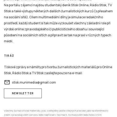
Na portálu zájemci najdou studentský deník Stisk Online, Rádio Stisk, TV
Stisk a také výstupy některých dalších žurnalistických kurzů (s přesahem
na sociální sítě). Cílem multimediální dílny je simulace redakčního
prostředí, každý student si tak může vyzkoušet všechny základní role při
výrobě online zpravodajského či publicistického obsahu i související
působení na sociálních sítích a připravit se tak na praxi v různých typech
médií.
TIRÁŽ
Tiskové zprávy a náměty pro tvorbu žurnalistických materiálů pro Online
Stisk, Rádio Stisk a TV Stisk zasílejte pouze na e-mail:
email
stisk.munimedia@gmail.com
NEWSLETTER
Všechny žurnalistické materiály jsou zveřejněny podle stejných pravidel jako na kterémkoliv
jiném zpravodajském serveru nebo například v novinách, rozhlasovém nebo televizním