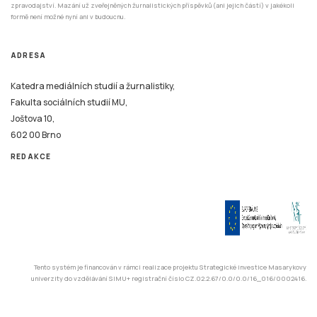
zpravodajství. Mazání už zveřejněných žurnalistických příspěvků (ani jejich částí) v jakékoli
formě není možné nyní ani v budoucnu.
ADRESA
Katedra mediálních studií a žurnalistiky,
Fakulta sociálních studií MU,
Joštova 10,
602 00 Brno
REDAKCE
Tento systém je financován v rámci realizace projektu Strategické investice Masarykovy
univerzity do vzdělávání SIMU+ registrační číslo CZ.02.2.67/0.0/0.0/16_016/0002416.