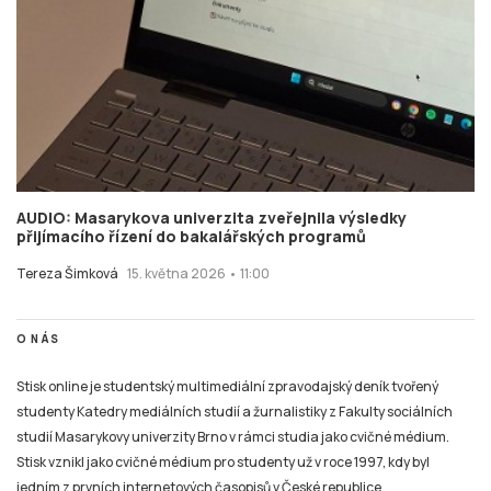
AUDIO: Masarykova univerzita zveřejnila výsledky
přijímacího řízení do bakalářských programů
Tereza Šimková
15. května 2026 • 11:00
O NÁS
Stisk online je studentský multimediální zpravodajský deník tvořený
studenty Katedry mediálních studií a žurnalistiky z Fakulty sociálních
studií Masarykovy univerzity Brno v rámci studia jako cvičné médium.
Stisk vznikl jako cvičné médium pro studenty už v roce 1997, kdy byl
jedním z prvních internetových časopisů v České republice.