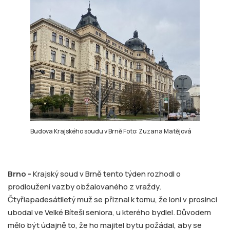
Budova Krajského soudu v Brně Foto: Zuzana Matějová
Brno -
Krajský soud v Brně tento týden rozhodl o
prodloužení vazby obžalovaného z vraždy.
Čtyřiapadesátiletý muž se přiznal k tomu, že loni v prosinci
ubodal ve Velké Bíteši seniora, u kterého bydlel. Důvodem
mělo být údajně to, že ho majitel bytu požádal, aby se