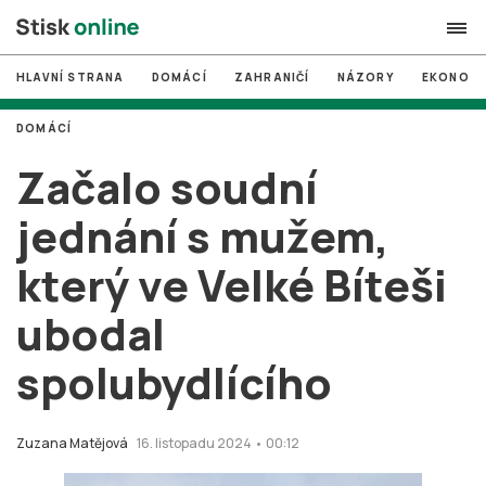
HLAVNÍ STRANA
DOMÁCÍ
ZAHRANIČÍ
NÁZORY
EKONOMI
search
DOMÁCÍ
#
MUNI
Začalo soudní
#
Brno
jednání s mužem,
#
volby
který ve Velké Bíteši
login
PŘIHLÁSIT SE
ubodal
Zapomněli jste heslo?
Založit nový účet
spolubydlícího
Zuzana Matějová
16. listopadu 2024 • 00:12