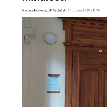
Markéta Hušková,
Jiří Sedláček
24. dubna 2025 • 13:30