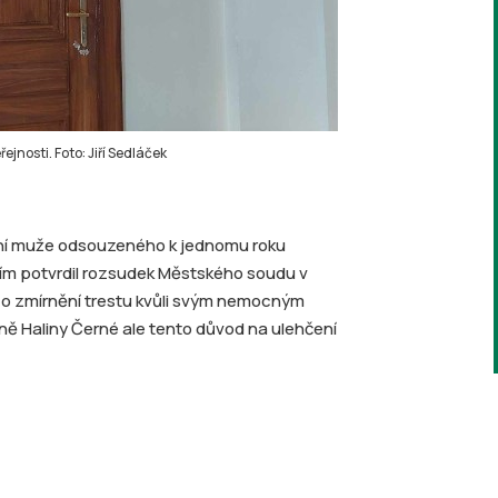
jnosti. Foto: Jiří Sedláček
lání muže odsouzeného k jednomu roku
ím potvrdil rozsudek Městského soudu v
 o zmírnění trestu kvůli svým nemocným
ně Haliny Černé ale tento důvod na ulehčení