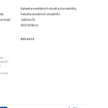
Katedra mediálních studií a žurnalistiky,
isk,
Fakulta sociálních studií MU,
a e-mail:
Joštova 10,
602 00 Brno
REDAKCE
dle
odajském
o
li formě