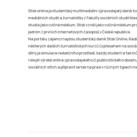
Stisk online je studentský multimediální zpravodajský deník t
mediálních studií a žurnalistiky z Fakulty sociálních studií Ma
studia jako cvičné médium. Stisk vznikl jako cvičné médium pro 
jedním z prvních internetových časopisů v České republice.
Na portálu zájemci najdou studentský deník Stisk Online, Rádio
některých dalších žurnalistických kurzů (s přesahem na sociál
dílny je simulace redakčního prostředí, každý student si tak 
role při výrobě online zpravodajského či publicistického obsahu
sociálních sítích a připravit se tak na praxi v různých typech mé