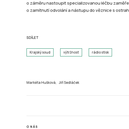
o záměru nastoupit specializovanou léčbu zaměřen
o zamítnutí odvolání a nástupu do věznice s ostra
SDÍLET
Krajský soud
výtržnost
rádio stisk
Markéta Hušková,
Jiří Sedláček
O NÁS