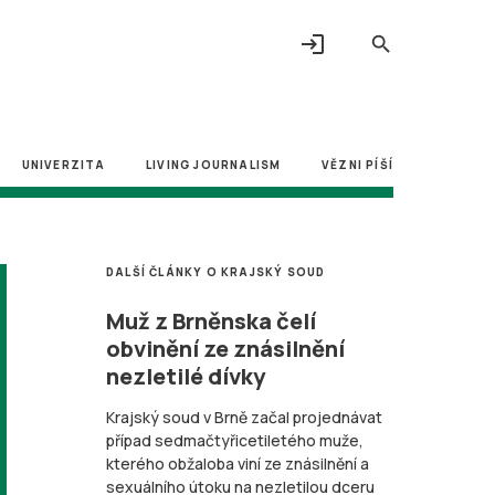
login
search
UNIVERZITA
LIVING JOURNALISM
VĚZNI PÍŠÍ
DALŠÍ ČLÁNKY O KRAJSKÝ SOUD
Muž z Brněnska čelí
obvinění ze znásilnění
nezletilé dívky
Krajský soud v Brně začal projednávat
případ sedmačtyřicetiletého muže,
kterého obžaloba viní ze znásilnění a
sexuálního útoku na nezletilou dceru