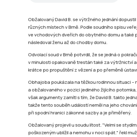
Obžalovaný David B. se výtržného jednání dopustil 
různých místech v Brně. Podle soudního spisu veř
ve vchodových dveřích do obytného domu a také p
následoval ženu až do chodby domu.
Odvolací soud v Brně potvrdil, že se jedná o pokraču
v minulosti opakovaně trestán také za výtržnictví 
krátce po propuštění z vězení a po přeměně ústav
Obhajoba poukázala na těžkou rodinnou situaci – 
a obžalovaného v pozici jediného žijícího potomka, 
však argumenty zamítl s tím, že David B. takto jedna
takže tento souběh událostí neměl na jeho chování 
při spodní hranici zákonné sazby a je přiměřený.
Obžalovaný projevil u soudu lítost. "Velmi se stydím
poškozeným ublížil a nemohu v noci spát." řekl mu