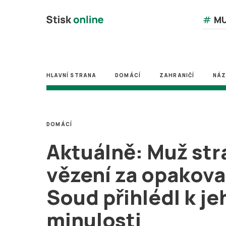
#
MU
HLAVNÍ STRANA
DOMÁCÍ
ZAHRANIČÍ
NÁ
DOMÁCÍ
Aktuálně: Muž strá
vězení za opakova
Soud přihlédl k je
minulosti