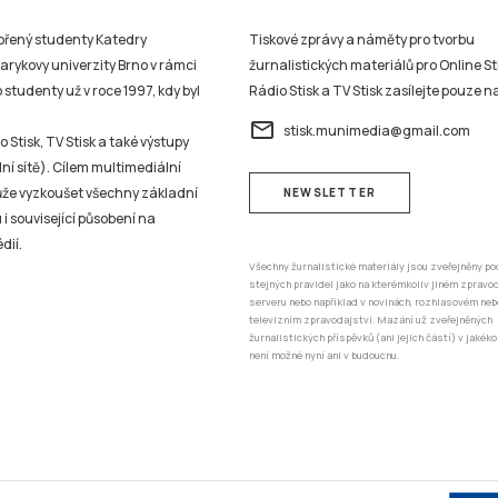
vořený studenty Katedry
Tiskové zprávy a náměty pro tvorbu
sarykovy univerzity Brno v rámci
žurnalistických materiálů pro Online St
studenty už v roce 1997, kdy byl
Rádio Stisk a TV Stisk zasílejte pouze n
email
stisk.munimedia@gmail.com
 Stisk, TV Stisk a také výstupy
ní sítě). Cílem multimediální
může vyzkoušet všechny základní
NEWSLETTER
 i související působení na
dií.
Všechny žurnalistické materiály jsou zveřejněny po
stejných pravidel jako na kterémkoliv jiném zprav
serveru nebo například v novinách, rozhlasovém neb
televizním zpravodajství. Mazání už zveřejněných
žurnalistických příspěvků (ani jejich částí) v jakéko
není možné nyní ani v budoucnu.