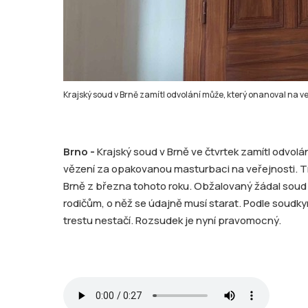
Krajský soud v Brně zamítl odvolání může, který onanoval na veře
Brno -
Krajský soud v Brně ve čtvrtek zamítl odvo
vězení za opakovanou masturbaci na veřejnosti. T
Brně z března tohoto roku. Obžalovaný žádal soud
rodičům, o něž se údajně musí starat. Podle soudky
trestu nestačí. Rozsudek je nyní pravomocný.