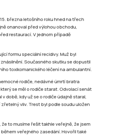
15. března letošního roku hned na třech
ejně onanoval před výlohou obchodu,
řed restaurací. V jednom případě
jící formu speciální recidivy. Muž byl
a znásilnění. Současného skutku se dopustil
ního toxikomanického léčení na ambulantní.
nemocné rodiče, nedávné úmrtí bratra
který se měl o rodiče starat. Odvolací senát
l v době, kdy už se o rodiče údajně staral,
zřetelný vliv. Trest byl podle soudu uložen
, že to musíme řešit takhle veřejně, že jsem
ž během veřejného zasedání. Hovořil také