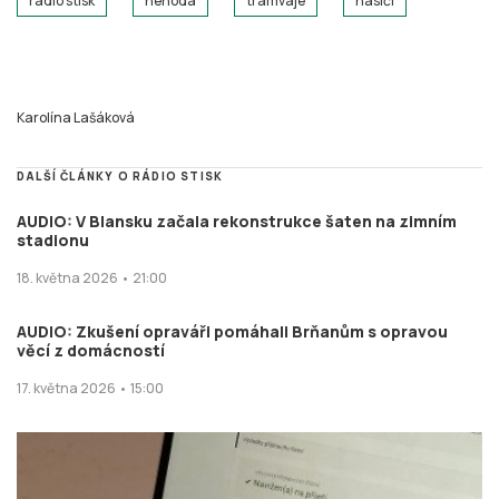
rádio stisk
nehoda
tramvaje
hasiči
Karolína Lašáková
DALŠÍ ČLÁNKY O RÁDIO STISK
AUDIO: V Blansku začala rekonstrukce šaten na zimním
stadionu
18. května 2026 • 21:00
AUDIO: Zkušení opraváři pomáhali Brňanům s opravou
věcí z domácností
17. května 2026 • 15:00