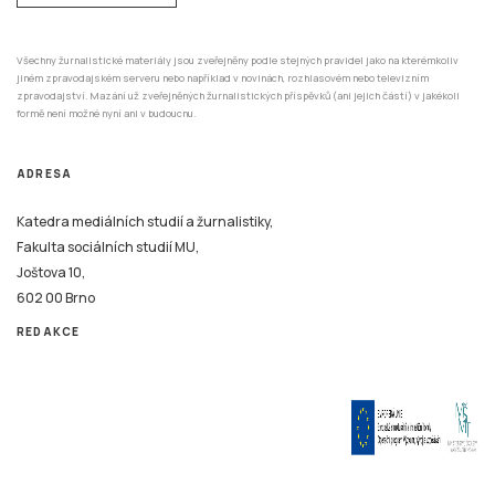
Všechny žurnalistické materiály jsou zveřejněny podle stejných pravidel jako na kterémkoliv
jiném zpravodajském serveru nebo například v novinách, rozhlasovém nebo televizním
zpravodajství. Mazání už zveřejněných žurnalistických příspěvků (ani jejich částí) v jakékoli
formě není možné nyní ani v budoucnu.
ADRESA
Katedra mediálních studií a žurnalistiky,
Fakulta sociálních studií MU,
Joštova 10,
602 00 Brno
REDAKCE