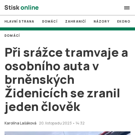
HLAVNÍ STRANA
DOMÁCÍ
ZAHRANIČÍ
NÁZORY
EKONOMI
search
DOMÁCÍ
#
MUNI
Při srážce tramvaje a
#
Brno
osobního auta v
#
volby
brněnských
login
PŘIHLÁSIT SE
Židenicích se zranil
Zapomněli jste heslo?
Založit nový účet
jeden člověk
Karolína Lašáková
20. listopadu 2023 • 14:32