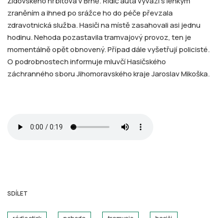
Židovského hřbitova v Brně. Řidič auta vyvázl s lehkým
zraněním a ihned po srážce ho do péče převzala
zdravotnická služba. Hasiči na místě zasahovali asi jednu
hodinu. Nehoda pozastavila tramvajový provoz, ten je
momentálně opět obnovený. Případ dále vyšetřují policisté.
O podrobnostech informuje mluvčí Hasičského
záchranného sboru Jihomoravského kraje Jaroslav Mikoška.
SDÍLET