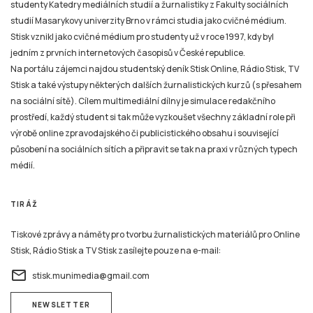
studenty Katedry mediálních studií a žurnalistiky z Fakulty sociálních
studií Masarykovy univerzity Brno v rámci studia jako cvičné médium.
Stisk vznikl jako cvičné médium pro studenty už v roce 1997, kdy byl
jedním z prvních internetových časopisů v České republice.
Na portálu zájemci najdou studentský deník Stisk Online, Rádio Stisk, TV
Stisk a také výstupy některých dalších žurnalistických kurzů (s přesahem
na sociální sítě). Cílem multimediální dílny je simulace redakčního
prostředí, každý student si tak může vyzkoušet všechny základní role při
výrobě online zpravodajského či publicistického obsahu i související
působení na sociálních sítích a připravit se tak na praxi v různých typech
médií.
TIRÁŽ
Tiskové zprávy a náměty pro tvorbu žurnalistických materiálů pro Online
Stisk, Rádio Stisk a TV Stisk zasílejte pouze na e-mail:
email
stisk.munimedia@gmail.com
NEWSLETTER