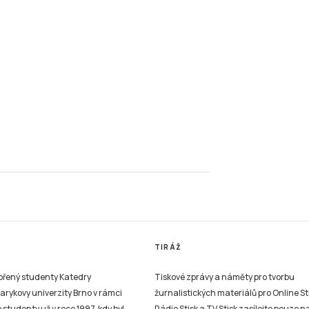
TIRÁŽ
vořený studenty Katedry
Tiskové zprávy a náměty pro tvorbu
sarykovy univerzity Brno v rámci
žurnalistických materiálů pro Online St
studenty už v roce 1997, kdy byl
Rádio Stisk a TV Stisk zasílejte pouze n