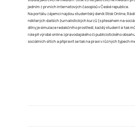
jedním z prvních internetových časopisů v České republice.
Na portálu zájemci najdou studentský deník Stisk Online, Rádio
některých dalších žurnalistických kurzů (s přesahem na sociál
dílny je simulace redakčního prostředí, každý student si tak 
role při výrobě online zpravodajského či publicistického obsahu
sociálních sítích a připravit se tak na praxi v různých typech mé