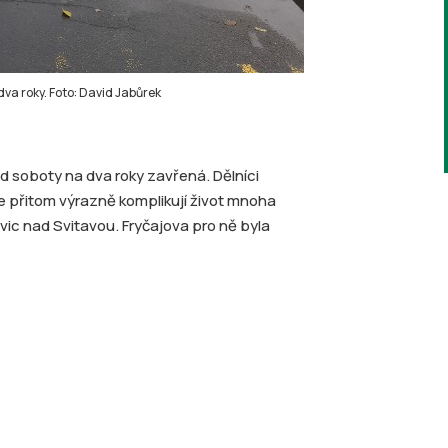
dva roky. Foto: David Jabůrek
od soboty na dva roky zavřená. Dělníci
áce přitom výrazně komplikují život mnoha
vic nad Svitavou. Fryčajova pro ně byla