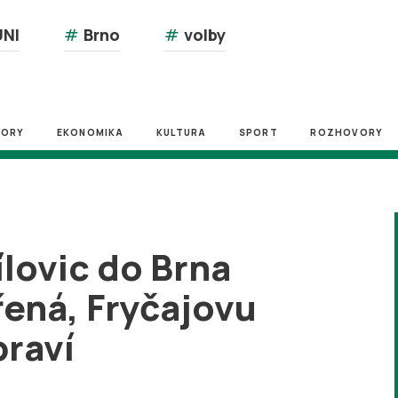
NI
#
Brno
#
volby
ZORY
EKONOMIKA
KULTURA
SPORT
ROZHOVORY
ílovic do Brna
řená, Fryčajovu
praví