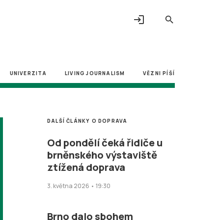
login
search
UNIVERZITA
LIVING JOURNALISM
VĚZNI PÍŠÍ
DALŠÍ ČLÁNKY O DOPRAVA
Od pondělí čeká řidiče u
brněnského výstaviště
ztížená doprava
3. května 2026 • 19:30
Brno dalo sbohem