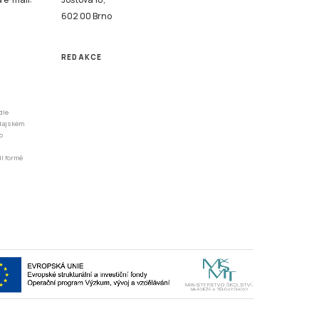
602 00 Brno
REDAKCE
dle
odajském
o
li formě