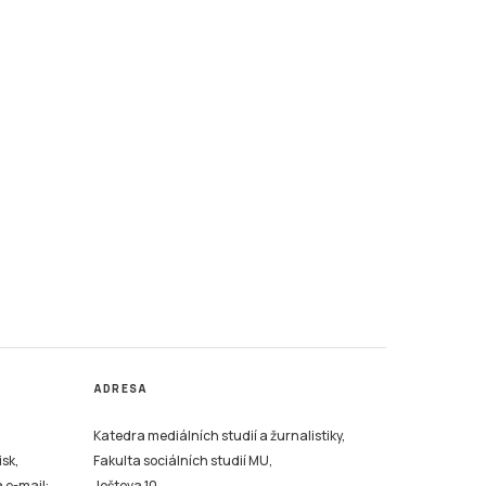
ADRESA
Katedra mediálních studií a žurnalistiky,
isk,
Fakulta sociálních studií MU,
a e-mail:
Joštova 10,