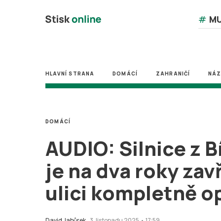
#
MU
HLAVNÍ STRANA
DOMÁCÍ
ZAHRANIČÍ
NÁ
DOMÁCÍ
AUDIO: Silnice z B
je na dva roky zav
ulici kompletně o
David Jabůrek
3. listopadu 2025 • 17:59