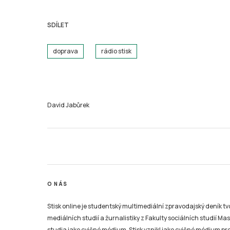
SDÍLET
doprava
rádio stisk
David Jabůrek
O NÁS
Stisk online je studentský multimediální zpravodajský deník t
mediálních studií a žurnalistiky z Fakulty sociálních studií Ma
studia jako cvičné médium. Stisk vznikl jako cvičné médium pro 