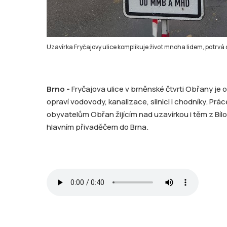
Uzavírka Fryčajovy ulice komplikuje život mnoha lidem, potrvá 
Brno -
Fryčajova ulice v brněnské čtvrti Obřany je 
opraví vodovody, kanalizace, silnici i chodníky. Pr
obyvatelům Obřan žijícím nad uzavírkou i těm z Bílo
hlavním přivaděčem do Brna.