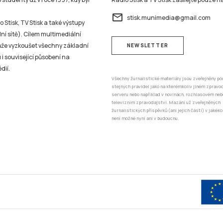
email
stisk.munimedia@gmail.com
 Stisk, TV Stisk a také výstupy
ní sítě). Cílem multimediální
může vyzkoušet všechny základní
NEWSLETTER
 i související působení na
dií.
Všechny žurnalistické materiály jsou zveřejněny po
stejných pravidel jako na kterémkoliv jiném zprav
serveru nebo například v novinách, rozhlasovém neb
televizním zpravodajství. Mazání už zveřejněných
žurnalistických příspěvků (ani jejich částí) v jakéko
není možné nyní ani v budoucnu.