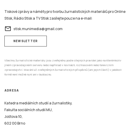
Tiskové zprávy a náměty pro tvorbu žurnalistických materiálů pro Online
Stisk, Rádio Stisk a TV Stisk zasílejte pouze na e-mail:
email
stisk.munimedia@gmail.com
NEWSLETTER
Všechny žurnalistické materiály jsou zveřejněny podle stejných pravidel jako na kterémkoliv
jiném zpravodajském serveru nebo například v novinách, rozhlasovém nebo televizním
zpravodajství. Mazání už zveřejněných žurnalistických příspěvků (ani jejich částí) v jakékoli
formě není možné nyní ani v budoucnu.
ADRESA
Katedra mediálních studií a žurnalistiky,
Fakulta sociálních studií MU,
Joštova 10,
602 00 Brno