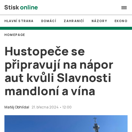
HLAVNÍ STRANA
DOMÁCÍ
ZAHRANIČÍ
NÁZORY
EKONOMI
search
HOMEPAGE
#
MUNI
Hustopeče se
#
Brno
připravují na nápor
#
volby
aut kvůli Slavnosti
login
PŘIHLÁSIT SE
mandloní a vína
Zapomněli jste heslo?
Založit nový účet
Matěj Obhlídal
21. března 2024 • 12:00