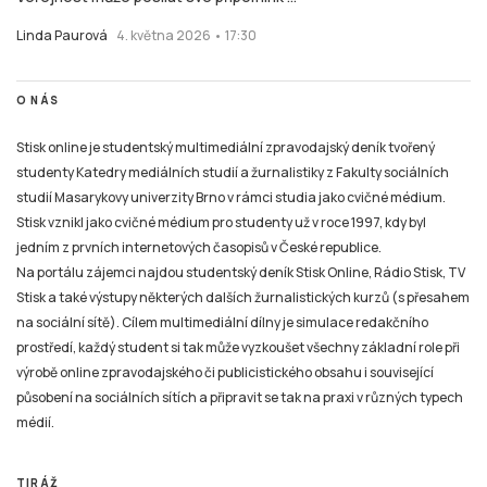
Linda Paurová
4. května 2026 • 17:30
O NÁS
Stisk online je studentský multimediální zpravodajský deník tvořený
studenty Katedry mediálních studií a žurnalistiky z Fakulty sociálních
studií Masarykovy univerzity Brno v rámci studia jako cvičné médium.
Stisk vznikl jako cvičné médium pro studenty už v roce 1997, kdy byl
jedním z prvních internetových časopisů v České republice.
Na portálu zájemci najdou studentský deník Stisk Online, Rádio Stisk, TV
Stisk a také výstupy některých dalších žurnalistických kurzů (s přesahem
na sociální sítě). Cílem multimediální dílny je simulace redakčního
prostředí, každý student si tak může vyzkoušet všechny základní role při
výrobě online zpravodajského či publicistického obsahu i související
působení na sociálních sítích a připravit se tak na praxi v různých typech
médií.
TIRÁŽ