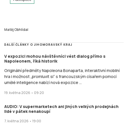
Matěj Obhlídal
DALŠÍ ČLÁNKY O JIHOMORAVSKÝ KRAJ
V expozici mohou návštěvníci vést dialog přímo s
Napoleonem, říká historik
Originální předměty Napoleona Bonaparta, interaktivní mobilní
hra i možnost „promluvit si“ s francouzským císařem pomocí
umělé inteligence nabízí nová expozice ...
19. května 2026 • 09:20
AUDIO: V supermarketech ani jiných velkých prodejnách
lidé v pátek nenakoupí
7. května 2026 • 19:00