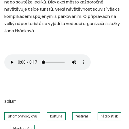
nebo soutěže jedlíků. Díky akci město každoročně
navštěvuje tisíce turistů. Velká návštěvnost souvisí však s
komplikacemi spojenými s parkováním. O přípravách na
velký nápor turistů se vyjádřila vedoucí organizační složky
Jana Hrádková.
SDÍLET
Jihomoravský kraj
kultura
festival
rádio stisk
Hustopeče