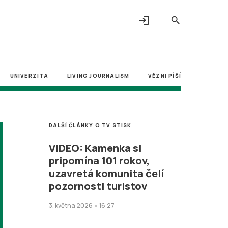
login
search
UNIVERZITA
LIVING JOURNALISM
VĚZNI PÍŠÍ
DALŠÍ ČLÁNKY O TV STISK
VIDEO: Kamenka si
pripomína 101 rokov,
uzavretá komunita čelí
pozornosti turistov
3. května 2026 • 16:27