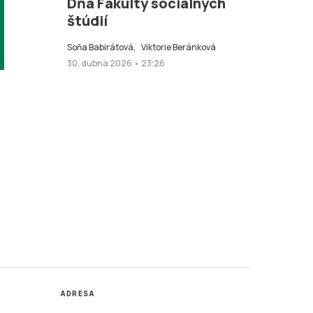
Dňa Fakulty sociálnych
štúdií
Soňa Babirátová,
Viktorie Beránková
30. dubna 2026 • 23:26
ADRESA