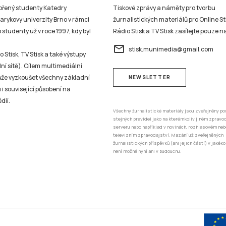
vořený studenty Katedry
Tiskové zprávy a náměty pro tvorbu
sarykovy univerzity Brno v rámci
žurnalistických materiálů pro Online St
studenty už v roce 1997, kdy byl
Rádio Stisk a TV Stisk zasílejte pouze n
email
stisk.munimedia@gmail.com
 Stisk, TV Stisk a také výstupy
ní sítě). Cílem multimediální
může vyzkoušet všechny základní
NEWSLETTER
 i související působení na
dií.
Všechny žurnalistické materiály jsou zveřejněny po
stejných pravidel jako na kterémkoliv jiném zprav
serveru nebo například v novinách, rozhlasovém neb
televizním zpravodajství. Mazání už zveřejněných
žurnalistických příspěvků (ani jejich částí) v jakéko
není možné nyní ani v budoucnu.