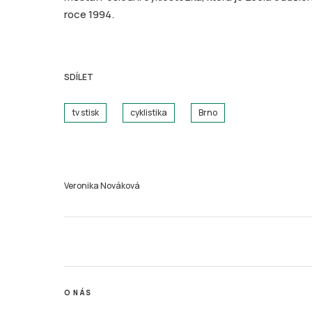
roce 1994.
SDÍLET
tv stisk
cyklistika
Brno
Veronika Nováková
O NÁS