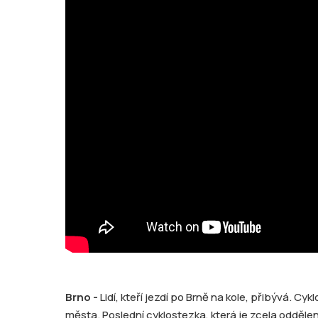
Brno -
Lidí, kteří jezdí po Brně na kole, přibývá. Cy
města. Poslední cyklostezka, která je zcela oddělená 