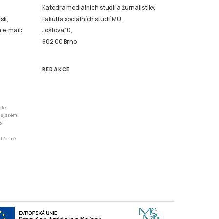
Katedra mediálních studií a žurnalistiky,
isk,
Fakulta sociálních studií MU,
a e-mail:
Joštova 10,
602 00 Brno
REDAKCE
dle
odajském
o
li formě