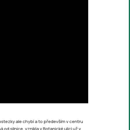
klostezky ale chybí a to především v centru
od silnice, vznikla v Botanické ulici už v