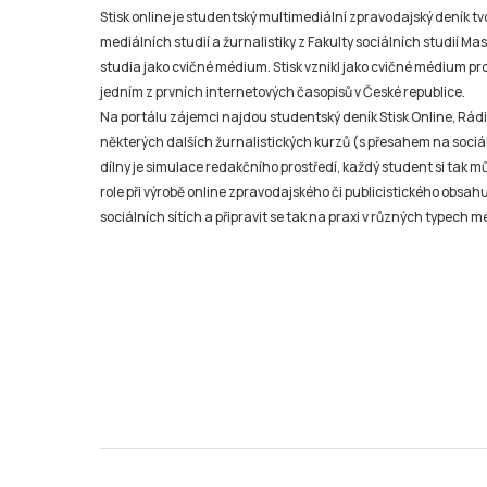
Stisk online je studentský multimediální zpravodajský deník t
mediálních studií a žurnalistiky z Fakulty sociálních studií Ma
studia jako cvičné médium. Stisk vznikl jako cvičné médium pro 
jedním z prvních internetových časopisů v České republice.
Na portálu zájemci najdou studentský deník Stisk Online, Rádio
některých dalších žurnalistických kurzů (s přesahem na sociál
dílny je simulace redakčního prostředí, každý student si tak 
role při výrobě online zpravodajského či publicistického obsahu
sociálních sítích a připravit se tak na praxi v různých typech mé