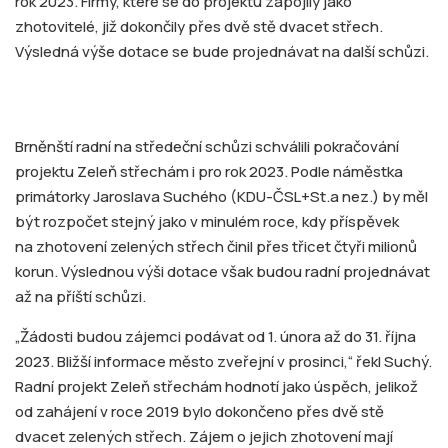
rok 2023. Firmy, které se do projektu zapojily jako
zhotovitelé, již dokončily přes dvě stě dvacet střech.
Výsledná výše dotace se bude projednávat na další schůzi.
Brněnští radní na středeční schůzi schválili pokračování
projektu Zeleň střechám i pro rok 2023. Podle náměstka
primátorky Jaroslava Suchého (KDU-ČSL+St.a nez.) by měl
být rozpočet stejný jako v minulém roce, kdy příspěvek
na zhotovení zelených střech činil přes třicet čtyři milionů
korun. Výslednou výši dotace však budou radní projednávat
až na příští schůzi.
„Žádosti budou zájemci podávat od 1. února až do 31. října
2023. Bližší informace město zveřejní v prosinci,“ řekl Suchý.
Radní projekt Zeleň střechám hodnotí jako úspěch, jelikož
od zahájení v roce 2019 bylo dokončeno přes dvě stě
dvacet zelených střech. Zájem o jejich zhotovení mají