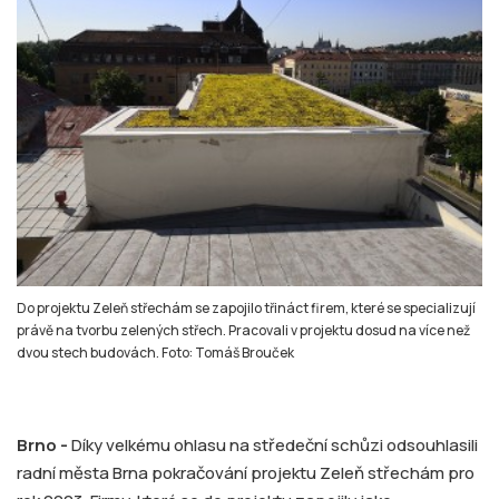
Do projektu Zeleň střechám se zapojilo třináct firem, které se specializují
právě na tvorbu zelených střech. Pracovali v projektu dosud na více než
dvou stech budovách. Foto: Tomáš Brouček
Brno -
Díky velkému ohlasu na středeční schůzi odsouhlasili
radní města Brna pokračování projektu Zeleň střechám pro