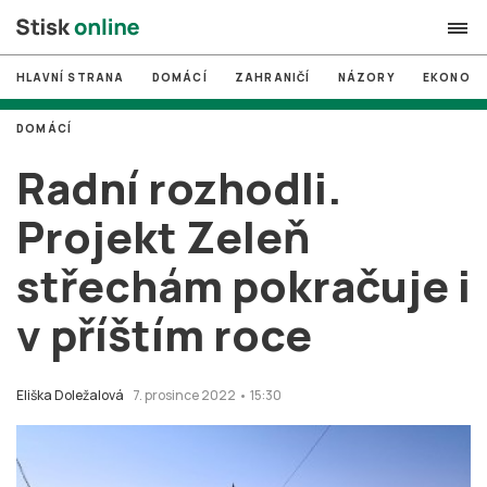
HLAVNÍ STRANA
DOMÁCÍ
ZAHRANIČÍ
NÁZORY
EKONOMI
search
DOMÁCÍ
#
MUNI
Radní rozhodli.
#
Brno
Projekt Zeleň
#
volby
střechám pokračuje i
login
PŘIHLÁSIT SE
v příštím roce
Zapomněli jste heslo?
Založit nový účet
Eliška Doležalová
7. prosince 2022 • 15:30