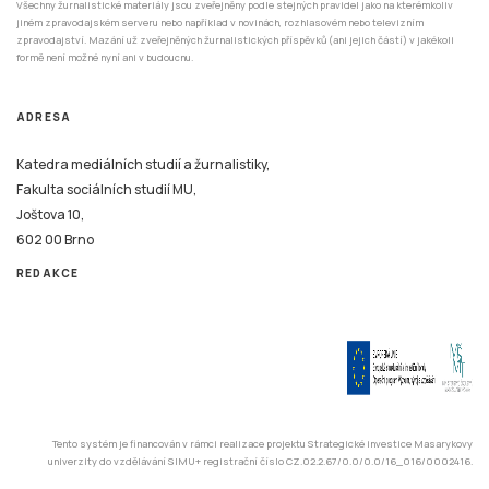
Všechny žurnalistické materiály jsou zveřejněny podle stejných pravidel jako na kterémkoliv
jiném zpravodajském serveru nebo například v novinách, rozhlasovém nebo televizním
zpravodajství. Mazání už zveřejněných žurnalistických příspěvků (ani jejich částí) v jakékoli
formě není možné nyní ani v budoucnu.
ADRESA
Katedra mediálních studií a žurnalistiky,
Fakulta sociálních studií MU,
Joštova 10,
602 00 Brno
REDAKCE
Tento systém je financován v rámci realizace projektu Strategické investice Masarykovy
univerzity do vzdělávání SIMU+ registrační číslo CZ.02.2.67/0.0/0.0/16_016/0002416.