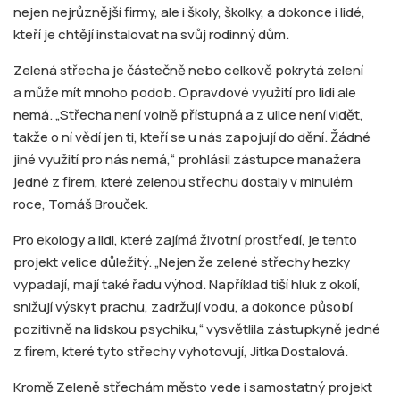
nejen nejrůznější firmy, ale i školy, školky, a dokonce i lidé,
kteří je chtějí instalovat na svůj rodinný dům.
Zelená střecha je částečně nebo celkově pokrytá zelení
a může mít mnoho podob. Opravdové využití pro lidi ale
nemá. „Střecha není volně přístupná a z ulice není vidět,
takže o ní vědí jen ti, kteří se u nás zapojují do dění. Žádné
jiné využití pro nás nemá,“ prohlásil zástupce manažera
jedné z firem, které zelenou střechu dostaly v minulém
roce, Tomáš Brouček.
Pro ekology a lidi, které zajímá životní prostředí, je tento
projekt velice důležitý. „Nejen že zelené střechy hezky
vypadají, mají také řadu výhod. Například tiší hluk z okolí,
snižují výskyt prachu, zadržují vodu, a dokonce působí
pozitivně na lidskou psychiku,“ vysvětlila zástupkyně jedné
z firem, které tyto střechy vyhotovují, Jitka Dostalová.
Kromě Zeleně střechám město vede i samostatný projekt