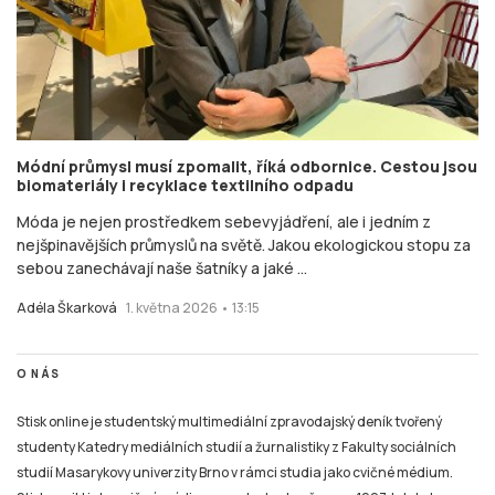
Módní průmysl musí zpomalit, říká odbornice. Cestou jsou
biomateriály i recyklace textilního odpadu
Móda je nejen prostředkem sebevyjádření, ale i jedním z
nejšpinavějších průmyslů na světě. Jakou ekologickou stopu za
sebou zanechávají naše šatníky a jaké ...
Adéla Škarková
1. května 2026 • 13:15
O NÁS
Stisk online je studentský multimediální zpravodajský deník tvořený
studenty Katedry mediálních studií a žurnalistiky z Fakulty sociálních
studií Masarykovy univerzity Brno v rámci studia jako cvičné médium.