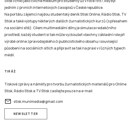
Stisk vznikl jako cvičné médium pro studenty už v roce 1997, kdy byl
jedním z prvních internetových časopisů v České republice.
Na portálu zájemci najdou studentský deník Stisk Online, Rádio Stisk, TV
Stisk a také výstupy některých dalších žurnalistických kurzů (s přesahem
na sociální sítě). Cílem multimediální dílny je simulace redakčního
prostředí, každý student si tak může vyzkoušet všechny základní role při
výrobě online zpravodajského či publicistického obsahu i související
působení na sociálních sítích a připravit se tak na praxi v různých typech
médií.
TIRÁŽ
Tiskové zprávy a náměty pro tvorbu žurnalistických materiálů pro Online
Stisk, Rádio Stisk a TV Stisk zasílejte pouze na e-mail:
email
stisk.munimedia@gmail.com
NEWSLETTER