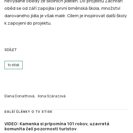
nevydané obědy ze školních jídelen. Do projektu Zachraň
oběd se od září zapojila i první brněnská škola, množství
darovaného jídla je však malé. Cílem je inspirovat další školy
k zapojení do projektu.
SDÍLET
tv stisk
Elena Donathová,
Ilona Szárazová
DALŠÍ ČLÁNKY O TV STISK
VIDEO: Kamenka si pripomína 101 rokov, uzavretá
komunita čelí pozornosti turistov