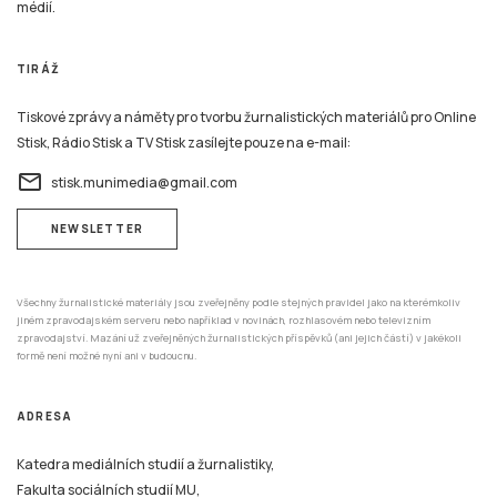
médií.
TIRÁŽ
Tiskové zprávy a náměty pro tvorbu žurnalistických materiálů pro Online
Stisk, Rádio Stisk a TV Stisk zasílejte pouze na e-mail:
email
stisk.munimedia@gmail.com
NEWSLETTER
Všechny žurnalistické materiály jsou zveřejněny podle stejných pravidel jako na kterémkoliv
jiném zpravodajském serveru nebo například v novinách, rozhlasovém nebo televizním
zpravodajství. Mazání už zveřejněných žurnalistických příspěvků (ani jejich částí) v jakékoli
formě není možné nyní ani v budoucnu.
ADRESA
Katedra mediálních studií a žurnalistiky,
Fakulta sociálních studií MU,