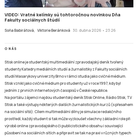
VIDEO: Vratné kelímky sú tohtoročnou novinkou Dňa
Fakulty sociálnych štúdií
Soňa Babirátová,
Viktorie Beránková
30. dubna 2026 • 23:26
O NÁS
Stisk online je studentský multimediální zpravodajský deník tvořený
studenty Katedry mediálních studií a žurnalistiky z Fakulty sociálních
studií Masarykovy univerzity Brno v rámci studia jako cvičné médium.
Stisk vznikl jako cvičné médium pro studenty už v roce 1997, kdy byl
jedním z prvních internetových časopisů v České republice.
Na portálu zájemci najdou studentský deník Stisk Online, Rádio Stisk, TV
Stisk a také výstupy některých dalších žurnalistických kurzů (s přesahem
na sociální sítě). Cílem multimediální dílny je simulace redakčního
prostředí, každý student si tak může vyzkoušet všechny základní role při
výrobě online zpravodajského či publicistického obsahu i související
působení na sociálních sítích a připravit se tak na praxi v různých typech