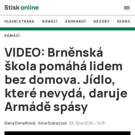
HLAVNÍ STRANA
DOMÁCÍ
ZAHRANIČÍ
NÁZORY
EKONOMI
search
DOMÁCÍ
#
MUNI
VIDEO: Brněnská
#
Brno
škola pomáhá lidem
#
volby
bez domova. Jídlo,
login
PŘIHLÁSIT SE
které nevydá, daruje
Zapomněli jste heslo?
Založit nový účet
Armádě spásy
Elena Donathová,
Ilona Szárazová
26. října 2025 • 14:15