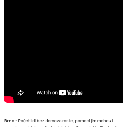
Brno -
Počet lidí bez domova roste, pomoci jim mohou i